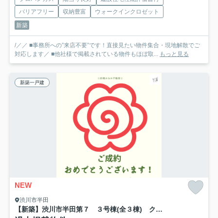
バリアフリー
収納豊富
ウォークインクロゼット
新築
/／／ ■事務所への”来店不要”です！直接見たい物件集合・現地解散でご
対応します／ ■他社様で掲載されている物件もほぼ取...
もっと見る
新築一戸建
NEW
渋川市半田
【新築】渋川市半田第７ ３号棟(全３棟) クリエートの家 新築建売分譲