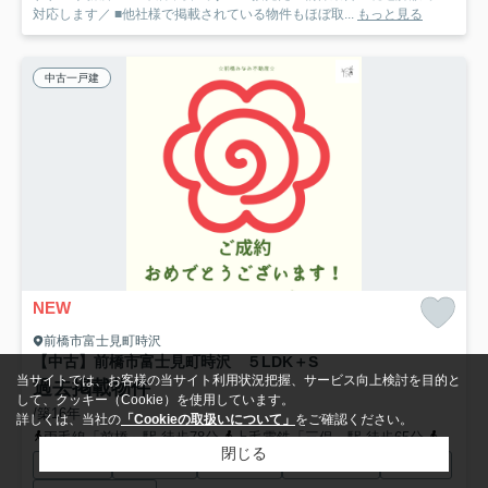
対応します／ ■他社様で掲載されている物件もほぼ取...
もっと見る
中古一戸建
NEW
前橋市富士見町時沢
【中古】前橋市富士見町時沢 ５LDK＋S
当サイトでは、お客様の当サイト利用状況把握、サービス向上検討を目的と
過去掲載物件
して、クッキー（Cookie）を使用しています。
/築16年
詳しくは、当社の
「Cookieの取扱いについて」
をご確認ください。
両毛線「前橋」駅 徒歩78分
上毛電鉄「三俣」駅 徒歩65分
上毛電
閉じる
駐車2台可
陽当り良好
オール電化
バリアフリー
収納豊富