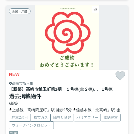
新築一戸建
NEW
高崎市飯玉町
【新築】高崎市飯玉町第1期 １号棟(全２棟) クライン 新築建売分譲
1号棟
過去掲載物件
/新築
上越線「高崎問屋町」駅 徒歩15分
信越本線「北高崎」駅 徒歩22分
駐車2台可
都市ガス
陽当り良好
バリアフリー
収納豊富
ウォークインクロゼット
新築