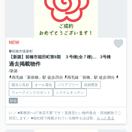
NEW
前橋市後家町
【新築】前橋市箱田町第9期 ３号棟(全７棟) ワイウッドコート 新築建売分譲
3号棟
過去掲載物件
/新築
両毛線「新前橋」駅 徒歩25分
両毛線「前橋」駅 徒歩38分
上毛電
陽当り良好
オール電化
バリアフリー
収納豊富
ウォークインクロゼット
システムキッチン
新築
/／／ ■事務所への”来店不要”です！直接見たい物件集合・現地解散でご
対応します／ ■他社様で掲載されている物件もほぼ取...
もっと見る