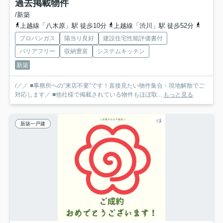
過去掲載物件
/新築
上越線「八木原」駅 徒歩10分
上越線「渋川」駅 徒歩52分
上越線
プロパンガス
陽当り良好
建設住宅性能評価書付
バリアフリー
収納豊富
システムキッチン
新築
/／／ ■事務所への”来店不要”です！直接見たい物件集合・現地解散でご
対応します／ ■他社様で掲載されている物件もほぼ取...
もっと見る
新築一戸建