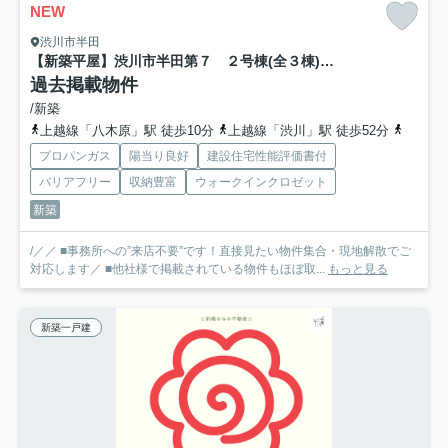
NEW
渋川市半田
【新築平屋】渋川市半田第７ ２号棟(全３棟) クリエートの家 新築建売分譲
過去掲載物件
/新築
上越線「八木原」駅 徒歩10分
上越線「渋川」駅 徒歩52分
上越線
プロパンガス
陽当り良好
建設住宅性能評価書付
バリアフリー
収納豊富
ウォークインクロゼット
新築
/／／ ■事務所への”来店不要”です！直接見たい物件集合・現地解散でご
対応します／ ■他社様で掲載されている物件もほぼ取...
もっと見る
新築一戸建