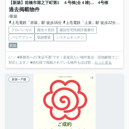
【新築】前橋市堀之下町第1 ４号棟(全４棟) クレイドルガーデン 新築建売分譲
4号棟
過去掲載物件
/新築
上毛電鉄「赤坂」駅 徒歩16分
上毛電鉄「上泉」駅 徒歩22分
上毛
プロパンガス
陽当り良好
建設住宅性能評価書付
バリアフリー
収納豊富
システムキッチン
新築
/／／ ■事務所への”来店不要”です！直接見たい物件集合・現地解散でご
対応します／ ■他社様で掲載されている物件もほぼ取...
もっと見る
新築一戸建