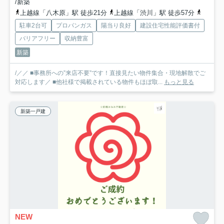
/新築
上越線「八木原」駅 徒歩21分
上越線「渋川」駅 徒歩57分
上越線
駐車2台可
プロパンガス
陽当り良好
建設住宅性能評価書付
バリアフリー
収納豊富
新築
/／／ ■事務所への”来店不要”です！直接見たい物件集合・現地解散でご
対応します／ ■他社様で掲載されている物件もほぼ取...
もっと見る
新築一戸建
NEW