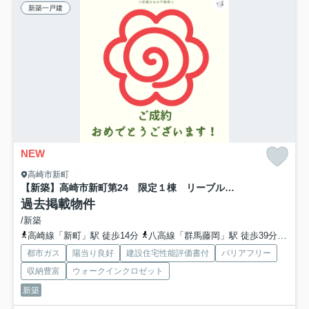
新築一戸建
NEW
高崎市新町
【新築】高崎市新町第24 限定１棟 リーブルガーデン 新築建売
過去掲載物件
/新築
高崎線「新町」駅 徒歩14分
八高線「群馬藤岡」駅 徒歩39分
八高
都市ガス
陽当り良好
建設住宅性能評価書付
バリアフリー
収納豊富
ウォークインクロゼット
新築