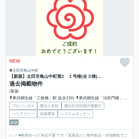
NEW
太田市鳥山中町
【新築】太田市鳥山中町第2 １号棟(全３棟) リーブルガーデン 新築建売分譲
過去掲載物件
/新築
東武桐生線「三枚橋」駅 徒歩13分
東武桐生線「治良門橋」駅 徒歩30分
プロパンガス
陽当り良好
建設住宅性能評価書付
バリアフリー
収納豊富
システムキッチン
新築
/／／ ■事務所への”来店不要”です！直接見たい物件集合・現地解散でご