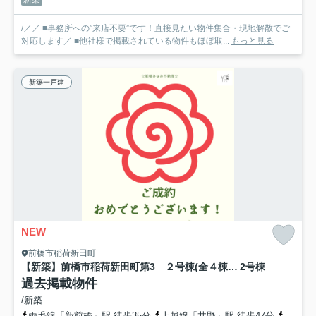
/／／ ■事務所への”来店不要”です！直接見たい物件集合・現地解散でご
対応します／ ■他社様で掲載されている物件もほぼ取...
もっと見る
新築一戸建
NEW
前橋市稲荷新田町
【新築】前橋市稲荷新田町第3 ２号棟(全４棟) クレイドルガーデン 新築建売分譲
2号棟
過去掲載物件
/新築
両毛線「新前橋」駅 徒歩35分
上越線「井野」駅 徒歩47分
両毛線