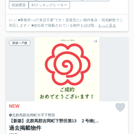
収納豊富
IHクッキングヒーター
/／／ ■事務所への”来店不要”です！直接見たい物件集合・現地解散でご
対応します／ ■他社様で掲載されている物件もほぼ取...
もっと見る
新築一戸建
NEW
北群馬郡吉岡町大字下野田
【新築】北群馬郡吉岡町下野田第13 ２号棟(全３棟) リーブルガーデン 新築建売分譲
過去掲載物件