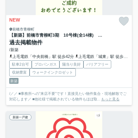
NEW
前橋市青柳町
【新築】前橋市青柳町3期 10号棟(全14棟) 新築建売分譲
過去掲載物件
/新築
上毛電鉄「中央前橋」駅 徒歩42分
上毛電鉄「城東」駅 徒歩46分
駐車2台可
プロパンガス
陽当り良好
バリアフリー
収納豊富
ウォークインクロゼット
新築
/／／ ■事務所への”来店不要”です！直接見たい物件集合・現地解散でご
対応します／ ■他社様で掲載されている物件もほぼ取...
もっと見る
新築一戸建