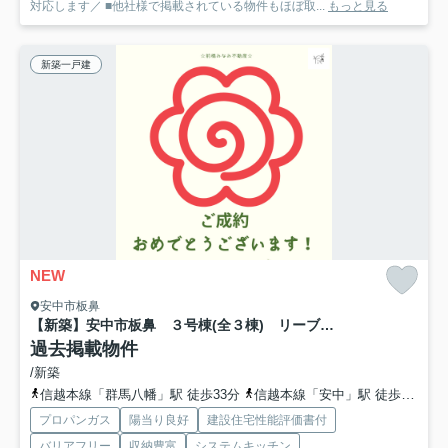
対応します／ ■他社様で掲載されている物件もほぼ取...
もっと見る
新築一戸建
NEW
安中市板鼻
【新築】安中市板鼻 ３号棟(全３棟) リーブルガーデン 新築建売分譲
過去掲載物件
/新築
信越本線「群馬八幡」駅 徒歩33分
信越本線「安中」駅 徒歩38分
プロパンガス
陽当り良好
建設住宅性能評価書付
バリアフリー
収納豊富
システムキッチン