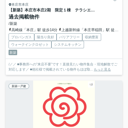
本庄市本庄
【新築】本庄市本庄2期 限定１棟 テラシエ 新築建売
過去掲載物件
/新築
高崎線「本庄」駅 徒歩14分
上越新幹線「本庄早稲田」駅 徒歩44分
プロパンガス
陽当り良好
バリアフリー
収納豊富
ウォークインクロゼット
システムキッチン
新築
/／／ ■事務所への”来店不要”です！直接見たい物件集合・現地解散でご
対応します／ ■他社様で掲載されている物件もほぼ取...
もっと見る
新築一戸建