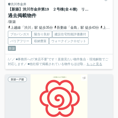
渋川市金井
【新築】渋川市金井第19 ２号棟(全４棟) リーブルガーデン 新築建売分譲
過去掲載物件
/新築
上越線「渋川」駅 徒歩35分
吾妻線「金島」駅 徒歩43分
上越線「敷島」駅 徒歩70分
プロパンガス
陽当り良好
建設住宅性能評価書付
バリアフリー
収納豊富
ウォークインクロゼット
新築
/／／ ■事務所への”来店不要”です！直接見たい物件集合・現地解散でご
対応します／ ■他社様で掲載されている物件もほぼ取...
もっと見る
新築一戸建