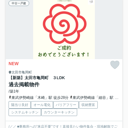
中古一戸建
NEW
太田市亀岡町
【新築】太田市亀岡町 ３LDK
過去掲載物件
/築1年
東武伊勢崎線「木崎」駅 徒歩28分
東武伊勢崎線「細谷」駅 徒歩57分
陽当り良好
オール電化
バリアフリー
収納豊富
システムキッチン
カウンターキッチン
/／／ ■事務所への”来店不要”です！直接見たい物件集合・現地解散でご