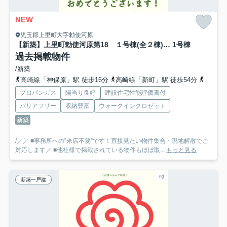
NEW
児玉郡上里町大字勅使河原
【新築】上里町勅使河原第18 １号棟(全２棟) クレイドルガーデン 新築建売分譲
1号棟
過去掲載物件
/新築
高崎線「神保原」駅 徒歩16分
高崎線「新町」駅 徒歩54分
高崎線
プロパンガス
陽当り良好
建設住宅性能評価書付
バリアフリー
収納豊富
ウォークインクロゼット
新築
/／／ ■事務所への”来店不要”です！直接見たい物件集合・現地解散でご
対応します／ ■他社様で掲載されている物件もほぼ取...
もっと見る
新築一戸建