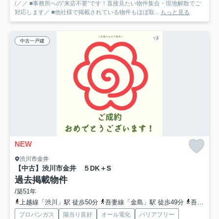
/／／ ■事務所への”来店不要”です！直接見たい物件集合・現地解散でご
対応します／ ■他社様で掲載されている物件もほぼ取...
もっと見る
中古一戸建
NEW
渋川市金井
【中古】渋川市金井 ５DK＋S
過去掲載物件
/築51年
上越線「渋川」駅 徒歩50分
吾妻線「金島」駅 徒歩49分
吾妻線「祖母島」駅 徒歩80分
プロパンガス
陽当り良好
オール電化
バリアフリー