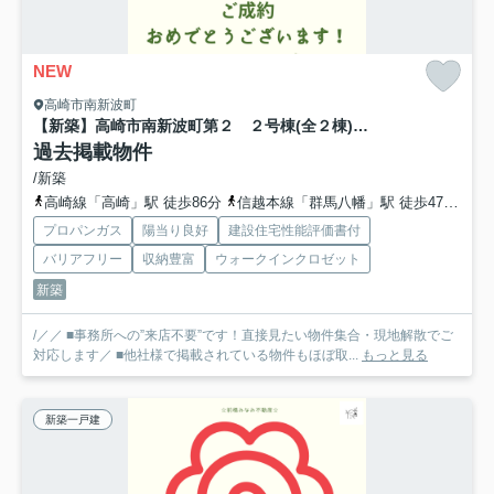
NEW
高崎市南新波町
【新築】高崎市南新波町第２ ２号棟(全２棟) リーブルガーデン 新築建売分譲
過去掲載物件
/新築
高崎線「高崎」駅 徒歩86分
信越本線「群馬八幡」駅 徒歩47分
信
プロパンガス
陽当り良好
建設住宅性能評価書付
バリアフリー
収納豊富
ウォークインクロゼット
新築
/／／ ■事務所への”来店不要”です！直接見たい物件集合・現地解散でご
対応します／ ■他社様で掲載されている物件もほぼ取...
もっと見る
新築一戸建