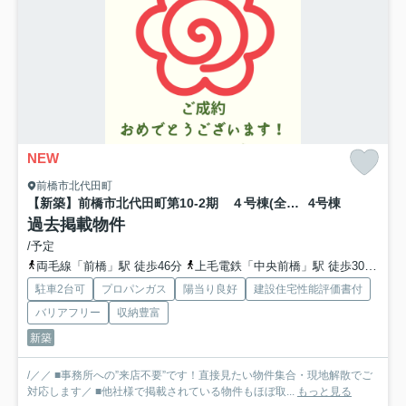
NEW
前橋市北代田町
【新築】前橋市北代田町第10-2期 ４号棟(全９棟) クレイドルガーデン 新築建売分譲
4号棟
過去掲載物件
/予定
両毛線「前橋」駅 徒歩46分
上毛電鉄「中央前橋」駅 徒歩30分
上
駐車2台可
プロパンガス
陽当り良好
建設住宅性能評価書付
バリアフリー
収納豊富
新築
/／／ ■事務所への”来店不要”です！直接見たい物件集合・現地解散でご
対応します／ ■他社様で掲載されている物件もほぼ取...
もっと見る