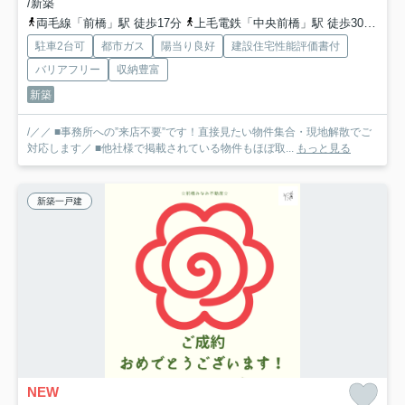
/新築
両毛線「前橋」駅 徒歩17分
上毛電鉄「中央前橋」駅 徒歩30分
両
駐車2台可
都市ガス
陽当り良好
建設住宅性能評価書付
バリアフリー
収納豊富
新築
/／／ ■事務所への”来店不要”です！直接見たい物件集合・現地解散でご
対応します／ ■他社様で掲載されている物件もほぼ取...
もっと見る
新築一戸建
NEW