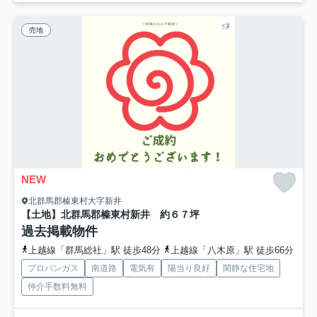
売地
NEW
北群馬郡榛東村大字新井
【土地】北群馬郡榛東村新井 約６７坪
過去掲載物件
上越線「群馬総社」駅 徒歩48分
上越線「八木原」駅 徒歩66分
プロパンガス
南道路
電気有
陽当り良好
閑静な住宅地
仲介手数料無料