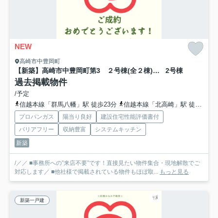
NEW
高崎市中豊岡町
【新築】高崎市中豊岡町第3 ２号棟(全２棟) クレイドルガーデン 新築建売分譲
2号棟
過去掲載物件
/予定
信越本線「群馬八幡」駅 徒歩23分
信越本線「北高崎」駅 徒歩41分
プロパンガス
陽当り良好
建設住宅性能評価書付
バリアフリー
収納豊富
システムキッチン
新築
/／／ ■事務所への”来店不要”です！直接見たい物件集合・現地解散でご
対応します／ ■他社様で掲載されている物件もほぼ取...
もっと見る
新築一戸建