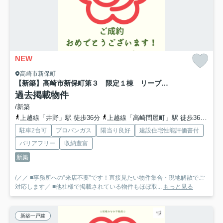
NEW
高崎市新保町
【新築】高崎市新保町第３ 限定１棟 リーブルガーデン 新築建売
過去掲載物件
/新築
上越線「井野」駅 徒歩36分
上越線「高崎問屋町」駅 徒歩36分
両
駐車2台可
プロパンガス
陽当り良好
建設住宅性能評価書付
バリアフリー
収納豊富
新築
/／／ ■事務所への”来店不要”です！直接見たい物件集合・現地解散でご
対応します／ ■他社様で掲載されている物件もほぼ取...
もっと見る
新築一戸建