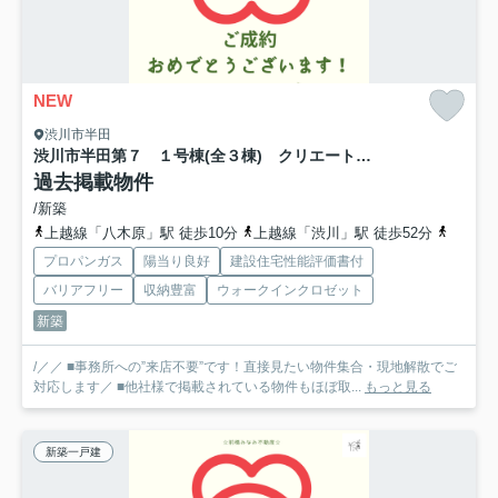
NEW
渋川市半田
渋川市半田第７ １号棟(全３棟) クリエートの家 新築建売分譲
過去掲載物件
/新築
上越線「八木原」駅 徒歩10分
上越線「渋川」駅 徒歩52分
上越線
プロパンガス
陽当り良好
建設住宅性能評価書付
バリアフリー
収納豊富
ウォークインクロゼット
新築
/／／ ■事務所への”来店不要”です！直接見たい物件集合・現地解散でご
対応します／ ■他社様で掲載されている物件もほぼ取...
もっと見る
新築一戸建