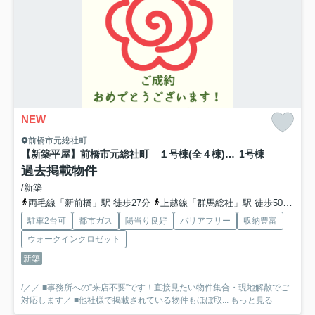
NEW
前橋市元総社町
【新築平屋】前橋市元総社町 １号棟(全４棟) 新築建売分譲
1号棟
過去掲載物件
/新築
両毛線「新前橋」駅 徒歩27分
上越線「群馬総社」駅 徒歩50分
上
駐車2台可
都市ガス
陽当り良好
バリアフリー
収納豊富
ウォークインクロゼット
新築
/／／ ■事務所への”来店不要”です！直接見たい物件集合・現地解散でご
対応します／ ■他社様で掲載されている物件もほぼ取...
もっと見る