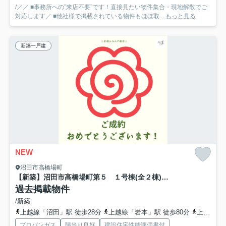
/／／ ■事務所への”来店不要”です！直接見たい物件集合・現地解散でご
対応します／ ■他社様で掲載されている物件もほぼ取...
もっと見る
新築一戸建
NEW
沼田市高橋場町
【新築】沼田市高橋場町第５ １号棟(全２棟) クリエートの家 新築建売分譲
過去掲載物件
/新築
上越線「沼田」駅 徒歩28分
上越線「岩本」駅 徒歩80分
上越線「後閑」駅 徒歩93分
プロパンガス
陽当り良好
建設住宅性能評価書付