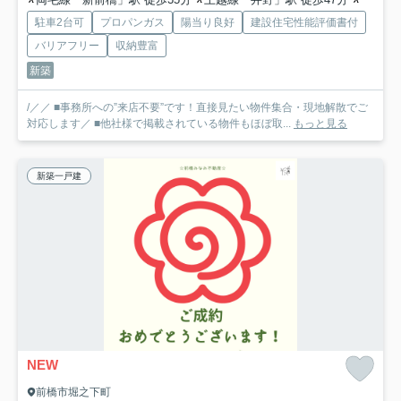
駐車2台可
プロパンガス
陽当り良好
建設住宅性能評価書付
バリアフリー
収納豊富
新築
/／／ ■事務所への”来店不要”です！直接見たい物件集合・現地解散でご
対応します／ ■他社様で掲載されている物件もほぼ取...
もっと見る
新築一戸建
NEW
前橋市堀之下町