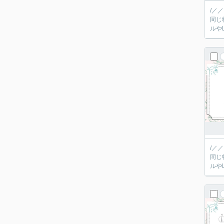
/／
同じ
/／
同じ