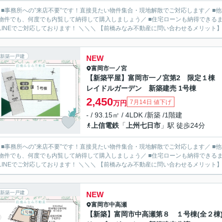
／ ■事務所への”来店不要”です！直接見たい物件集合・現地解散でご対応します／ 
物件でも、何度でも内覧して納得して購入しましょう／ ■住宅ローンも納得できるま
ルやLINEでご対応しております！ ＼＼＼ 【前橋みなみ不動産に問い合わせるメ
新築一戸建
NEW
富岡市
一ノ宮
【新築平屋】富岡市一ノ宮第2 限定１棟
レイドルガーデン 新築建売 1号棟
2,450
7月14日 値下げ
万円
- / 93.15㎡ / 4LDK /新築 /1階建
上信電鉄
「
上州七日市
」駅 徒歩24分
／ ■事務所への”来店不要”です！直接見たい物件集合・現地解散でご対応します／ 
物件でも、何度でも内覧して納得して購入しましょう／ ■住宅ローンも納得できるま
ルやLINEでご対応しております！ ＼＼＼ 【前橋みなみ不動産に問い合わせるメ
新築一戸建
NEW
富岡市
中高瀬
【新築】富岡市中高瀬第８ １号棟(全２