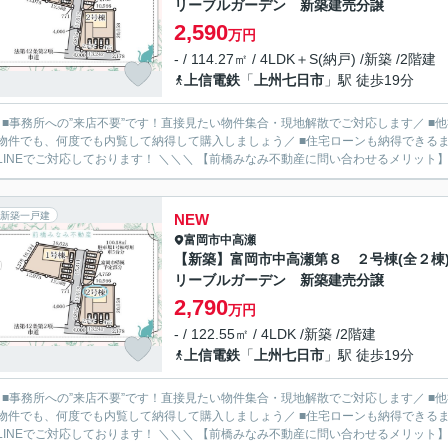
リーブルガーデン 新築建売分譲
2,590
万円
- / 114.27㎡ / 4LDK＋S(納戸) /新築 /2階建
上信電鉄
「
上州七日市
」駅 徒歩19分
／ ■事務所への”来店不要”です！直接見たい物件集合・現地解散でご対応します／ 
物件でも、何度でも内覧して納得して購入しましょう／ ■住宅ローンも納得できるま
ルやLINEでご対応しております！ ＼＼＼ 【前橋みなみ不動産に問い合わせるメ
新築一戸建
NEW
富岡市
中高瀬
【新築】富岡市中高瀬第８ ２号棟(全２
リーブルガーデン 新築建売分譲
2,790
万円
- / 122.55㎡ / 4LDK /新築 /2階建
上信電鉄
「
上州七日市
」駅 徒歩19分
／ ■事務所への”来店不要”です！直接見たい物件集合・現地解散でご対応します／ 
物件でも、何度でも内覧して納得して購入しましょう／ ■住宅ローンも納得できるま
ルやLINEでご対応しております！ ＼＼＼ 【前橋みなみ不動産に問い合わせるメ