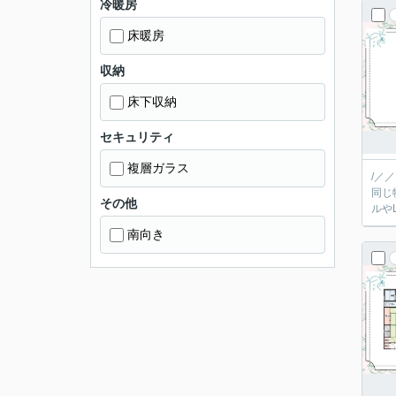
冷暖房
床暖房
収納
床下収納
セキュリティ
複層ガラス
/／
同じ
その他
南向き