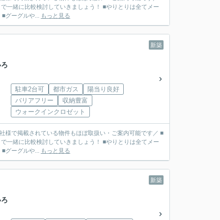
で一緒に比較検討していきましょう！ ■やりとりは全てメー
リット】 ■グーグルや...
もっと見る
新築
いろ
駐車2台可
都市ガス
陽当り良好
バリアフリー
収納豊富
ウォークインクロゼット
■他社様で掲載されている物件もほぼ取扱い・ご案内可能です／ ■
で一緒に比較検討していきましょう！ ■やりとりは全てメー
リット】 ■グーグルや...
もっと見る
新築
いろ