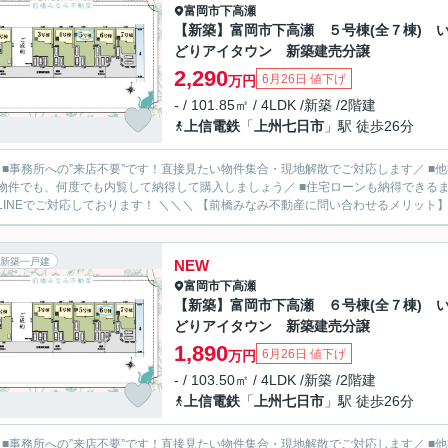
富岡市
下高瀬
【新築】富岡市下高瀬 ５号棟(全７棟) 
どりアイタウン 新築建売分譲
2,290
6月26日 値下げ
万円
- / 101.85㎡ / 4LDK /新築 /2階建
上信電鉄
「
上州七日市
」駅 徒歩26分
／ ■事務所への”来店不要”です！直接見たい物件集合・現地解散でご対応します／ 
物件でも、何度でも内覧して納得して購入しましょう／ ■住宅ローンも納得できるま
ルやLINEでご対応しております！ ＼＼＼ 【前橋みなみ不動産に問い合わせるメ
新築一戸建
NEW
富岡市
下高瀬
【新築】富岡市下高瀬 ６号棟(全７棟) 
どりアイタウン 新築建売分譲
1,890
6月26日 値下げ
万円
- / 103.50㎡ / 4LDK /新築 /2階建
上信電鉄
「
上州七日市
」駅 徒歩26分
／ ■事務所への”来店不要”です！直接見たい物件集合・現地解散でご対応します／ 