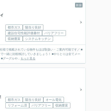
新築
レイ
都市ガス
陽当り良好
建設住宅性能評価書付
バリアフリー
収納豊富
システムキッチン
■他社様で掲載されている物件もほぼ取扱い・ご案内可能です／ ■
で一緒に比較検討していきましょう！ ■やりとりは全てメー
リット】 ■グーグルや...
もっと見る
建
都市ガス
陽当り良好
オール電化
リフォーム済
バリアフリー
収納豊富