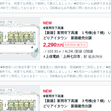
物件でも、何度でも内覧して納得して購入しましょう／ ■住宅ローンも納得できるま
ルやLINEでご対応しております！ ＼＼＼ 【前橋みなみ不動産に問い合わせるメ
新築一戸建
NEW
富岡市
下高瀬
【新築】富岡市下高瀬 １号棟(全７棟) 
どりアイタウン 新築建売分譲
2,290
6月26日 値下げ
万円
- / 103.91㎡ / 4LDK /新築 /2階建
上信電鉄
「
上州七日市
」駅 徒歩26分
／ ■事務所への”来店不要”です！直接見たい物件集合・現地解散でご対応します／ 
物件でも、何度でも内覧して納得して購入しましょう／ ■住宅ローンも納得できるま
ルやLINEでご対応しております！ ＼＼＼ 【前橋みなみ不動産に問い合わせるメ
新築一戸建
NEW
富岡市
下高瀬
【新築】富岡市下高瀬 ３号棟(全７棟) 
どりアイタウン 新築建売分譲