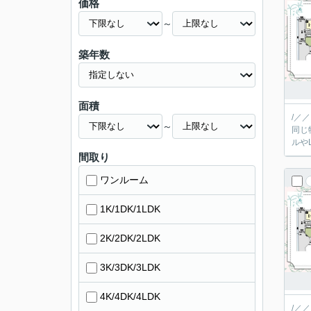
価格
～
築年数
面積
/／
～
同じ
間取り
ワンルーム
1K/1DK/1LDK
2K/2DK/2LDK
3K/3DK/3LDK
4K/4DK/4LDK
/／