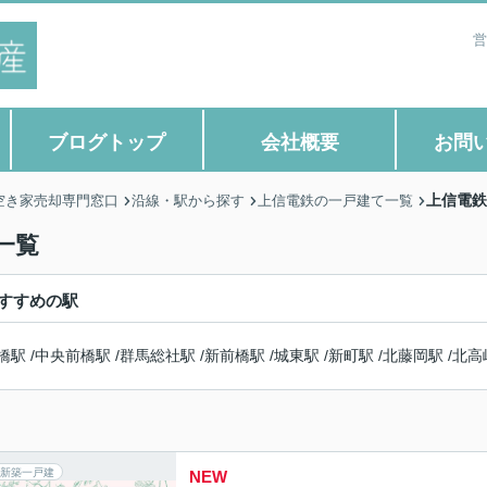
営
ブログトップ
会社概要
お問
上信電鉄
空き家売却専門窓口
沿線・駅から探す
上信電鉄の一戸建て一覧
一覧
すすめの駅
橋駅
/
中央前橋駅
/
群馬総社駅
/
新前橋駅
/
城東駅
/
新町駅
/
北藤岡駅
/
北高
新築一戸建
NEW