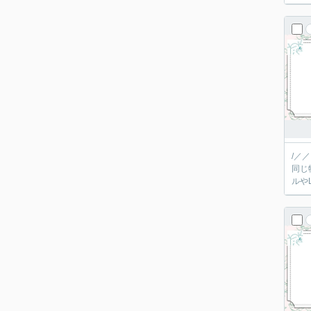
/／
同じ