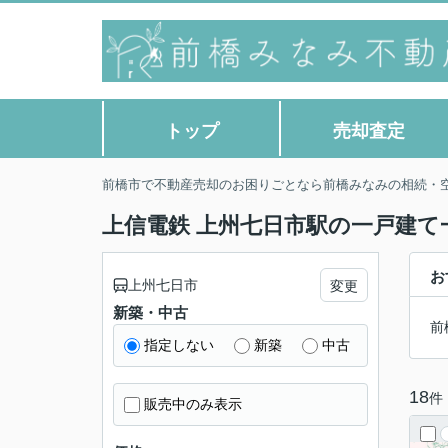
トップ
売却査定
前橋市で不動産売却のお困りごとなら前橋みなみの相続・
上信電鉄 上州七日市駅の一戸建て
お
上州七日市
変更
新築・中古
前
指定しない
新築
中古
18
件
販売中のみ表示