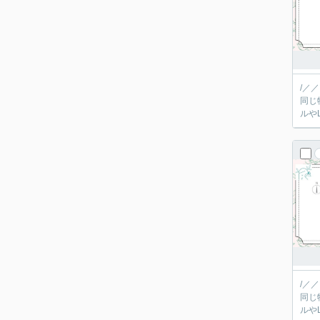
/／
同じ
/／
同じ