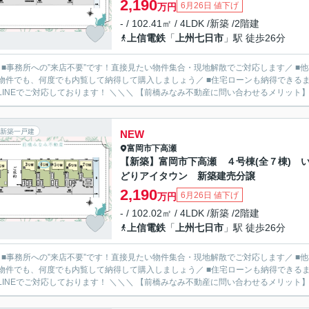
2,190
6月26日 値下げ
万円
- / 102.41㎡ / 4LDK /新築 /2階建
上信電鉄
「
上州七日市
」駅 徒歩26分
／ ■事務所への”来店不要”です！直接見たい物件集合・現地解散でご対応します／ 
物件でも、何度でも内覧して納得して購入しましょう／ ■住宅ローンも納得できるま
ルやLINEでご対応しております！ ＼＼＼ 【前橋みなみ不動産に問い合わせるメ
新築一戸建
NEW
富岡市
下高瀬
【新築】富岡市下高瀬 ４号棟(全７棟) 
どりアイタウン 新築建売分譲
2,190
6月26日 値下げ
万円
- / 102.02㎡ / 4LDK /新築 /2階建
上信電鉄
「
上州七日市
」駅 徒歩26分
／ ■事務所への”来店不要”です！直接見たい物件集合・現地解散でご対応します／ 
物件でも、何度でも内覧して納得して購入しましょう／ ■住宅ローンも納得できるま
ルやLINEでご対応しております！ ＼＼＼ 【前橋みなみ不動産に問い合わせるメ