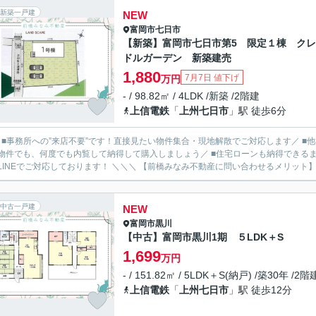
新築一戸建
NEW
富岡市
七日市
【新築】富岡市七日市第5 限定１棟 ク
ドルガーデン 新築建売
1,880
7月7日 値下げ
万円
- / 98.82㎡ / 4LDK /新築 /2階建
上信電鉄
「
上州七日市
」駅 徒歩6分
／ ■事務所への”来店不要”です！直接見たい物件集合・現地解散でご対応します／ 
物件でも、何度でも内覧して納得して購入しましょう／ ■住宅ローンも納得できるま
ルやLINEでご対応しております！ ＼＼＼ 【前橋みなみ不動産に問い合わせるメ
中古一戸建
NEW
富岡市
黒川
【中古】富岡市黒川1期 ５LDK＋S
1,699
万円
- / 151.82㎡ / 5LDK＋S(納戸) /築30年 /2階
上信電鉄
「
上州七日市
」駅 徒歩12分