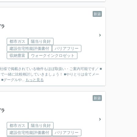
新築
グラ
都市ガス
陽当り良好
建設住宅性能評価書付
バリアフリー
収納豊富
ウォークインクロゼット
■他社様で掲載されている物件もほぼ取扱い・ご案内可能です／ ■
で一緒に比較検討していきましょう！ ■やりとりは全てメー
リット】 ■グーグルや...
もっと見る
新築
グラ
都市ガス
陽当り良好
建設住宅性能評価書付
バリアフリー