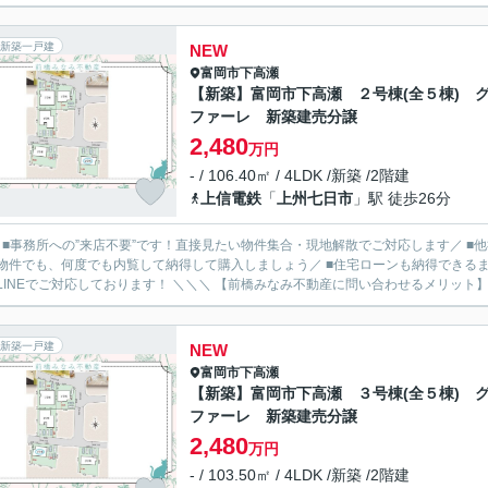
新築一戸建
NEW
富岡市
下高瀬
【新築】富岡市下高瀬 ２号棟(全５棟) 
ファーレ 新築建売分譲
2,480
万円
- / 106.40㎡ / 4LDK /新築 /2階建
上信電鉄
「
上州七日市
」駅 徒歩26分
／ ■事務所への”来店不要”です！直接見たい物件集合・現地解散でご対応します／ 
物件でも、何度でも内覧して納得して購入しましょう／ ■住宅ローンも納得できるま
ルやLINEでご対応しております！ ＼＼＼ 【前橋みなみ不動産に問い合わせるメ
新築一戸建
NEW
富岡市
下高瀬
【新築】富岡市下高瀬 ３号棟(全５棟) 
ファーレ 新築建売分譲
2,480
万円
- / 103.50㎡ / 4LDK /新築 /2階建