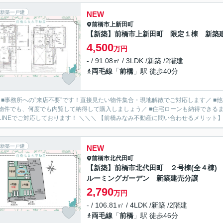
新築一戸建
NEW
前橋市
上新田町
【新築】前橋市上新田町 限定１棟 新築
4,500
万円
- / 91.08㎡ / 3LDK /新築 /2階建
両毛線
「
前橋
」駅 徒歩40分
／ ■事務所への”来店不要”です！直接見たい物件集合・現地解散でご対応します／ 
物件でも、何度でも内覧して納得して購入しましょう／ ■住宅ローンも納得できるま
ルやLINEでご対応しております！ ＼＼＼ 【前橋みなみ不動産に問い合わせるメ
新築一戸建
NEW
前橋市
北代田町
【新築】前橋市北代田町 ２号棟(全４棟)
ルーミングガーデン 新築建売分譲
2,790
万円
- / 106.81㎡ / 4LDK /新築 /2階建
両毛線
「
前橋
」駅 徒歩46分