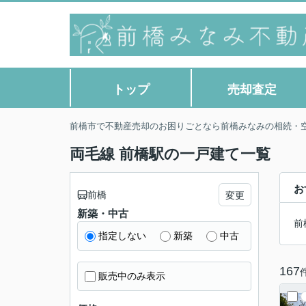
トップ
売却査定
前橋市で不動産売却のお困りごとなら前橋みなみの相続・
両毛線 前橋駅の一戸建て一覧
お
前橋
変更
新築・中古
前
指定しない
新築
中古
167
販売中のみ表示