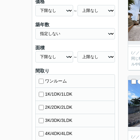
価格
～
築年数
面積
/／
～
同じ
間取り
ワンルーム
1K/1DK/1LDK
2K/2DK/2LDK
3K/3DK/3LDK
4K/4DK/4LDK
/／