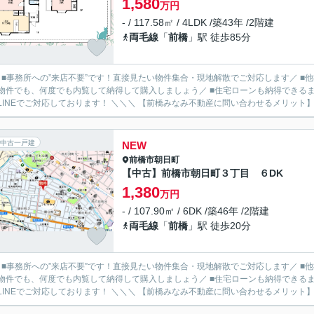
1,580
万円
- / 117.58㎡ / 4LDK /築43年 /2階建
両毛線
「
前橋
」駅 徒歩85分
／ ■事務所への”来店不要”です！直接見たい物件集合・現地解散でご対応します／ 
物件でも、何度でも内覧して納得して購入しましょう／ ■住宅ローンも納得できるま
ルやLINEでご対応しております！ ＼＼＼ 【前橋みなみ不動産に問い合わせるメ
中古一戸建
NEW
前橋市
朝日町
【中古】前橋市朝日町３丁目 ６DK
1,380
万円
- / 107.90㎡ / 6DK /築46年 /2階建
両毛線
「
前橋
」駅 徒歩20分
／ ■事務所への”来店不要”です！直接見たい物件集合・現地解散でご対応します／ 
物件でも、何度でも内覧して納得して購入しましょう／ ■住宅ローンも納得できるま
ルやLINEでご対応しております！ ＼＼＼ 【前橋みなみ不動産に問い合わせるメ