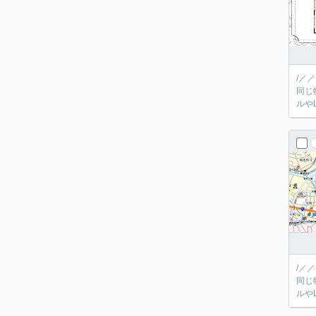
/／
同じ
/／
同じ