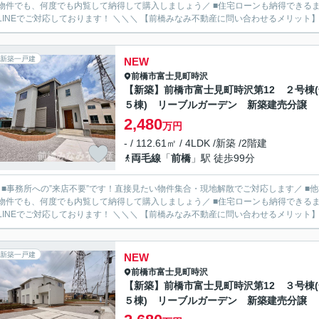
物件でも、何度でも内覧して納得して購入しましょう／ ■住宅ローンも納得できるま
ルやLINEでご対応しております！ ＼＼＼ 【前橋みなみ不動産に問い合わせるメ
新築一戸建
NEW
前橋市
富士見町時沢
【新築】前橋市富士見町時沢第12 ２号棟(
５棟) リーブルガーデン 新築建売分譲
2,480
万円
- / 112.61㎡ / 4LDK /新築 /2階建
両毛線
「
前橋
」駅 徒歩99分
／ ■事務所への”来店不要”です！直接見たい物件集合・現地解散でご対応します／ 
物件でも、何度でも内覧して納得して購入しましょう／ ■住宅ローンも納得できるま
ルやLINEでご対応しております！ ＼＼＼ 【前橋みなみ不動産に問い合わせるメ
新築一戸建
NEW
前橋市
富士見町時沢
【新築】前橋市富士見町時沢第12 ３号棟(
５棟) リーブルガーデン 新築建売分譲