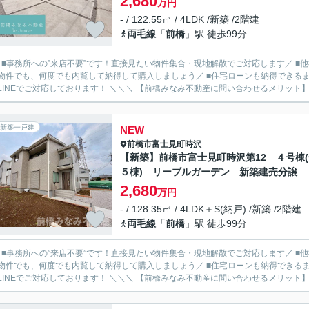
2,680
万円
- / 122.55㎡ / 4LDK /新築 /2階建
両毛線
「
前橋
」駅 徒歩99分
／ ■事務所への”来店不要”です！直接見たい物件集合・現地解散でご対応します／ 
物件でも、何度でも内覧して納得して購入しましょう／ ■住宅ローンも納得できるま
ルやLINEでご対応しております！ ＼＼＼ 【前橋みなみ不動産に問い合わせるメ
新築一戸建
NEW
前橋市
富士見町時沢
【新築】前橋市富士見町時沢第12 ４号棟(
５棟) リーブルガーデン 新築建売分譲
2,680
万円
- / 128.35㎡ / 4LDK＋S(納戸) /新築 /2階建
両毛線
「
前橋
」駅 徒歩99分
／ ■事務所への”来店不要”です！直接見たい物件集合・現地解散でご対応します／ 
物件でも、何度でも内覧して納得して購入しましょう／ ■住宅ローンも納得できるま
ルやLINEでご対応しております！ ＼＼＼ 【前橋みなみ不動産に問い合わせるメ