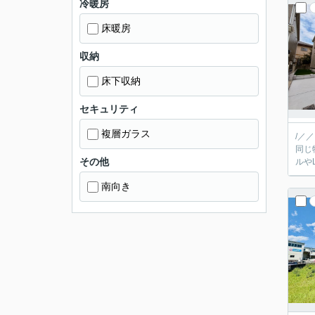
冷暖房
床暖房
収納
床下収納
セキュリティ
複層ガラス
/／
同じ
その他
南向き