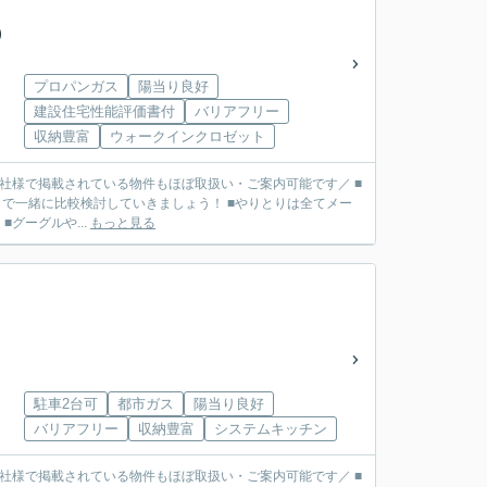
棟)
プロパンガス
陽当り良好
建設住宅性能評価書付
バリアフリー
収納豊富
ウォークインクロゼット
■他社様で掲載されている物件もほぼ取扱い・ご案内可能です／ ■
で一緒に比較検討していきましょう！ ■やりとりは全てメー
リット】 ■グーグルや...
もっと見る
駐車2台可
都市ガス
陽当り良好
バリアフリー
収納豊富
システムキッチン
■他社様で掲載されている物件もほぼ取扱い・ご案内可能です／ ■