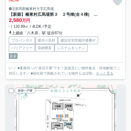
北群馬郡榛東村大字広馬場
【新築】榛東村広馬場第３ ２号棟(全４棟) クリエートの家 新築建売分譲
2,580
万円
- / 120.89㎡ / 4LDK /予定
上越線「八木原」駅 徒歩87分
プロパンガス
陽当り良好
建設住宅性能評価書付
バリアフリー
収納豊富
システムキッチン
新築
/／／ ■事務所への”来店不要”です！直接見たい物件集合・現地解散でご
対応します／ ■他社様で掲載されている物件もほぼ取...
もっと見る
新築一戸建