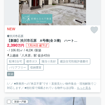
NEW
渋川市石原
【新築】渋川市石原 A号棟(全３棟) ハートフルタウン 新築建売分譲
2,390
万円
7月24日 値下げ
- / 106.81㎡ / 4LDK /新築
上越線「八木原」駅 徒歩43分
駐車2台可
都市ガス
陽当り良好
建設住宅性能評価書付
バリアフリー
収納豊富
新築
/／／ ■事務所への”来店不要”です！直接見たい物件集合・現地解散でご
対応します／ ■他社様で掲載されている物件もほぼ取...
もっと見る
新築一戸建