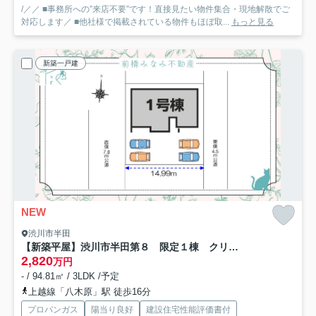
/／／ ■事務所への”来店不要”です！直接見たい物件集合・現地解散でご
対応します／ ■他社様で掲載されている物件もほぼ取...
もっと見る
新築一戸建
NEW
渋川市半田
【新築平屋】渋川市半田第８ 限定１棟 クリエートの家 新築建売
2,820
万円
- / 94.81㎡ / 3LDK /予定
上越線「八木原」駅 徒歩16分
プロパンガス
陽当り良好
建設住宅性能評価書付