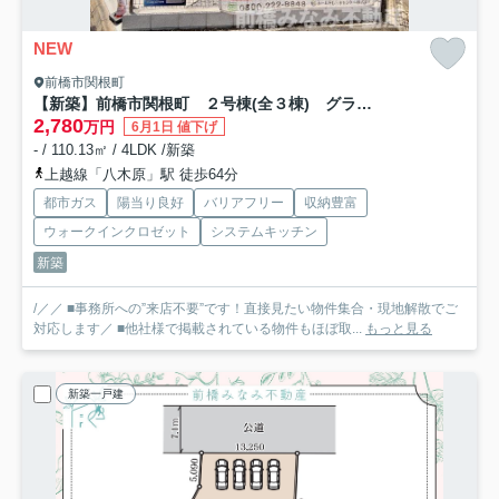
NEW
前橋市関根町
【新築】前橋市関根町 ２号棟(全３棟) グラファーレ 新築建売分譲
2,780
万円
6月1日 値下げ
- / 110.13㎡ / 4LDK /新築
上越線「八木原」駅 徒歩64分
都市ガス
陽当り良好
バリアフリー
収納豊富
ウォークインクロゼット
システムキッチン
新築
/／／ ■事務所への”来店不要”です！直接見たい物件集合・現地解散でご
対応します／ ■他社様で掲載されている物件もほぼ取...
もっと見る
新築一戸建