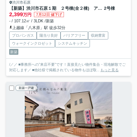
渋川市石原
【新築】渋川市石原１期 ２号棟(全２棟) アーバンスタイル 新築建売分譲
2号棟
2,399
万円
7月12日 値下げ
- / 107.12㎡ / 3LDK /新築
上越線「八木原」駅 徒歩32分
プロパンガス
陽当り良好
バリアフリー
収納豊富
ウォークインクロゼット
システムキッチン
新築
/／／ ■事務所への”来店不要”です！直接見たい物件集合・現地解散でご
対応します／ ■他社様で掲載されている物件もほぼ取...
もっと見る
新築一戸建