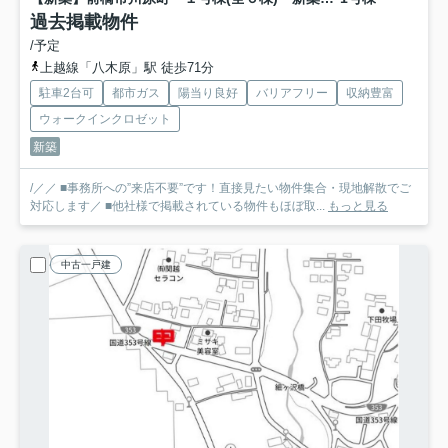
過去掲載物件
/予定
上越線「八木原」駅 徒歩71分
駐車2台可
都市ガス
陽当り良好
バリアフリー
収納豊富
ウォークインクロゼット
新築
/／／ ■事務所への”来店不要”です！直接見たい物件集合・現地解散でご
対応します／ ■他社様で掲載されている物件もほぼ取...
もっと見る
中古一戸建