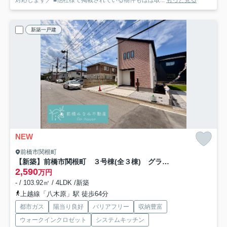
対応します／ ■他社様で掲載されている物件もほぼ取...
もっと見る
新築一戸建
NEW
前橋市関根町
【新築】前橋市関根町 ３号棟(全３棟) グラファーレ 新築建売分譲
2,590
万円
- / 103.92㎡ / 4LDK /新築
上越線「八木原」駅 徒歩64分
都市ガス
陽当り良好
バリアフリー
収納豊富
ウォークインクロゼット
システムキッチン