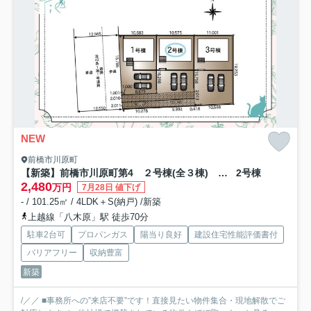
NEW
前橋市川原町
【新築】前橋市川原町第4 ２号棟(全３棟) クレイドルガーデン 新築建売分譲
2号棟
2,480
万円
7月28日 値下げ
- / 101.25㎡ / 4LDK＋S(納戸) /新築
上越線「八木原」駅 徒歩70分
駐車2台可
プロパンガス
陽当り良好
建設住宅性能評価書付
バリアフリー
収納豊富
新築
/／／ ■事務所への”来店不要”です！直接見たい物件集合・現地解散でご