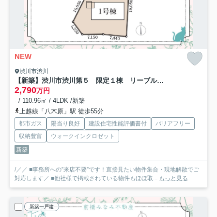
NEW
渋川市渋川
【新築】渋川市渋川第５ 限定１棟 リーブルガーデン 新築建売
2,790
万円
- / 110.96㎡ / 4LDK /新築
上越線「八木原」駅 徒歩55分
都市ガス
陽当り良好
建設住宅性能評価書付
バリアフリー
収納豊富
ウォークインクロゼット
新築
/／／ ■事務所への”来店不要”です！直接見たい物件集合・現地解散でご
対応します／ ■他社様で掲載されている物件もほぼ取...
もっと見る
新築一戸建