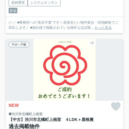
収納豊富
システムキッチン
新築
/／／ ■事務所への”来店不要”です！直接見たい物件集合・現地解散でご
対応します／ ■他社様で掲載されている物件もほぼ取...
もっと見る
中古一戸建
NEW
渋川市北橘町上南室
【中古】渋川市北橘町上南室 ４LDK＋屋根裏
過去掲載物件