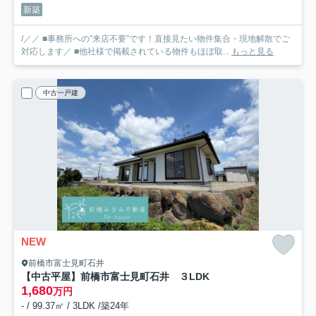
新築
/／／ ■事務所への”来店不要”です！直接見たい物件集合・現地解散でご
対応します／ ■他社様で掲載されている物件もほぼ取...
もっと見る
中古一戸建
NEW
前橋市富士見町石井
【中古平屋】前橋市富士見町石井 ３LDK
1,680
万円
- / 99.37㎡ / 3LDK /築24年