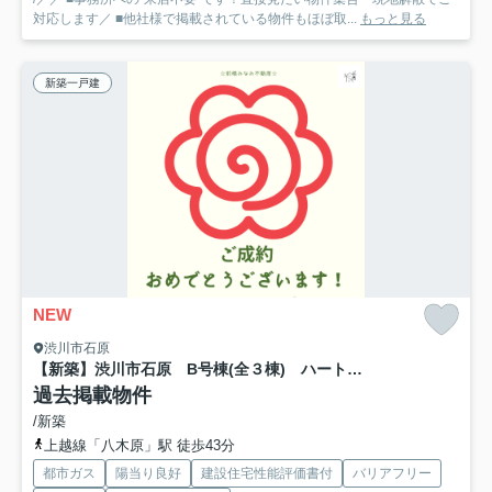
対応します／ ■他社様で掲載されている物件もほぼ取...
もっと見る
新築一戸建
NEW
渋川市石原
【新築】渋川市石原 B号棟(全３棟) ハートフルタウン 新築建売分譲
過去掲載物件
/新築
上越線「八木原」駅 徒歩43分
都市ガス
陽当り良好
建設住宅性能評価書付
バリアフリー