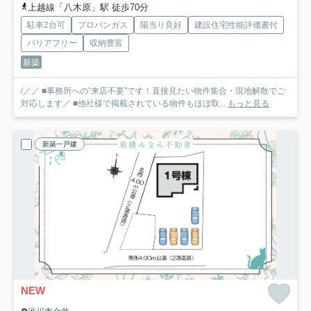
上越線「八木原」駅 徒歩70分
駐車2台可
プロパンガス
陽当り良好
建設住宅性能評価書付
バリアフリー
収納豊富
新築
/／／ ■事務所への”来店不要”です！直接見たい物件集合・現地解散でご
対応します／ ■他社様で掲載されている物件もほぼ取...
もっと見る
新築一戸建
NEW