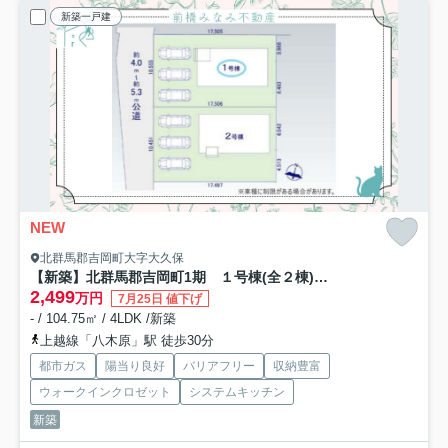
新築一戸建
NEW
北群馬郡吉岡町大字大久保
【新築】北群馬郡吉岡町1期 １号棟(全２棟) アーバンスタイル 新築建売分譲
2,499
万円
7月25日 値下げ
- / 104.75㎡ / 4LDK /新築
上越線「八木原」駅 徒歩30分
都市ガス
陽当り良好
バリアフリー
収納豊富
ウォークインクロゼット
システムキッチン
新築