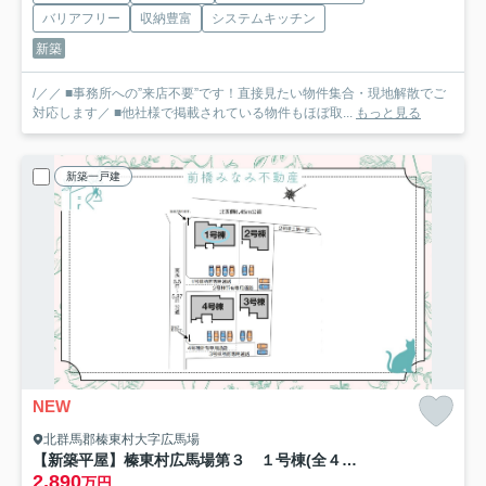
バリアフリー
収納豊富
システムキッチン
新築
/／／ ■事務所への”来店不要”です！直接見たい物件集合・現地解散でご
対応します／ ■他社様で掲載されている物件もほぼ取...
もっと見る
新築一戸建
NEW
北群馬郡榛東村大字広馬場
【新築平屋】榛東村広馬場第３ １号棟(全４棟) クリエートの家 新築建売分譲
2,890
万円