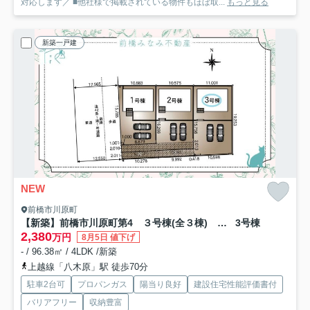
対応します／ ■他社様で掲載されている物件もほぼ取...
もっと見る
新築一戸建
NEW
前橋市川原町
【新築】前橋市川原町第4 ３号棟(全３棟) クレイドルガーデン 新築建売分譲
3号棟
2,380
万円
8月5日 値下げ
- / 96.38㎡ / 4LDK /新築
上越線「八木原」駅 徒歩70分
駐車2台可
プロパンガス
陽当り良好
建設住宅性能評価書付
バリアフリー
収納豊富