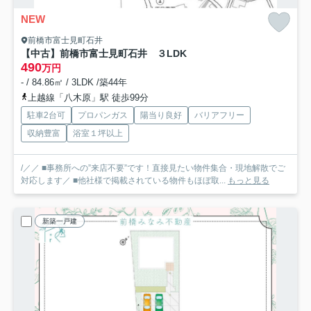
NEW
前橋市富士見町石井
【中古】前橋市富士見町石井 ３LDK
490
万円
- / 84.86㎡ / 3LDK /築44年
上越線「八木原」駅 徒歩99分
駐車2台可
プロパンガス
陽当り良好
バリアフリー
収納豊富
浴室１坪以上
/／／ ■事務所への”来店不要”です！直接見たい物件集合・現地解散でご
対応します／ ■他社様で掲載されている物件もほぼ取...
もっと見る
新築一戸建