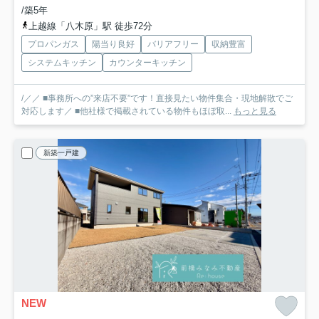
/築5年
上越線「八木原」駅 徒歩72分
プロパンガス
陽当り良好
バリアフリー
収納豊富
システムキッチン
カウンターキッチン
/／／ ■事務所への”来店不要”です！直接見たい物件集合・現地解散でご
対応します／ ■他社様で掲載されている物件もほぼ取...
もっと見る
新築一戸建
NEW