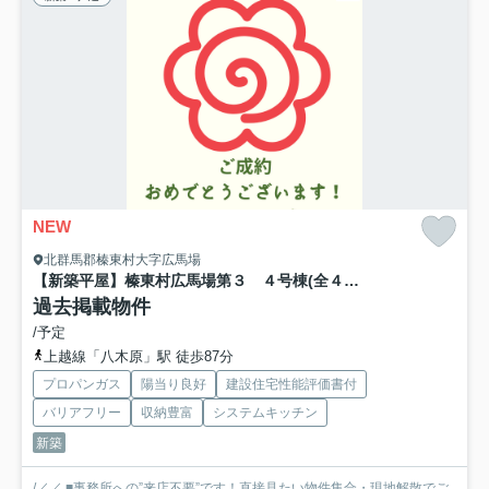
NEW
北群馬郡榛東村大字広馬場
【新築平屋】榛東村広馬場第３ ４号棟(全４棟) クリエートの家 新築建売分譲
過去掲載物件
/予定
上越線「八木原」駅 徒歩87分
プロパンガス
陽当り良好
建設住宅性能評価書付
バリアフリー
収納豊富
システムキッチン
新築
/／／ ■事務所への”来店不要”です！直接見たい物件集合・現地解散でご