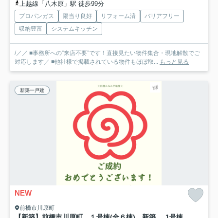
上越線「八木原」駅 徒歩99分
プロパンガス
陽当り良好
リフォーム済
バリアフリー
収納豊富
システムキッチン
/／／ ■事務所への”来店不要”です！直接見たい物件集合・現地解散でご
対応します／ ■他社様で掲載されている物件もほぼ取...
もっと見る
新築一戸建
NEW
前橋市川原町
【新築】前橋市川原町 １号棟(全６棟) 新築建売分譲
1号棟