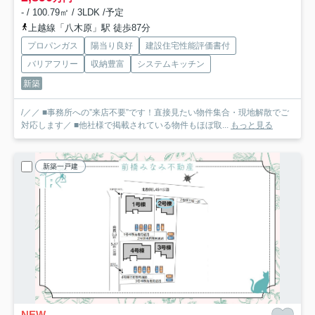
- / 100.79㎡ / 3LDK /予定
上越線「八木原」駅 徒歩87分
プロパンガス
陽当り良好
建設住宅性能評価書付
バリアフリー
収納豊富
システムキッチン
新築
/／／ ■事務所への”来店不要”です！直接見たい物件集合・現地解散でご
対応します／ ■他社様で掲載されている物件もほぼ取...
もっと見る
新築一戸建
NEW