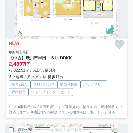
NEW
渋川市半田
【中古】渋川市半田 ６LLDDKK
2,480
万円
- / 322.51㎡ / 6LDK /築31年
上越線「八木原」駅 徒歩11分
駐車2台可
プロパンガス
陽当り良好
バリアフリー
収納豊富
ウォークインクロゼット
/／／ ■事務所への”来店不要”です！直接見たい物件集合・現地解散でご
対応します／ ■他社様で掲載されている物件もほぼ取...
もっと見る
新築一戸建