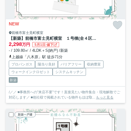
NEW
前橋市富士見町横室
【新築】前橋市富士見町横室 １号棟(全４区画) 新築建売分譲
2,298
万円
5月1日 値下げ
- / 109.80㎡ / 4LDK＋S(納戸) /新築
上越線「八木原」駅 徒歩71分
プロパンガス
陽当り良好
バリアフリー
収納豊富
ウォークインクロゼット
システムキッチン
新築
/／／ ■事務所への”来店不要”です！直接見たい物件集合・現地解散でご
対応します／ ■他社様で掲載されている物件もほぼ取...
もっと見る
新築一戸建