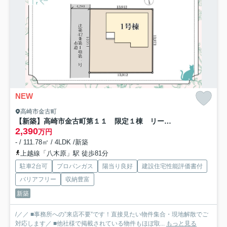
NEW
高崎市金古町
【新築】高崎市金古町第１１ 限定１棟 リーブルガーデン 新築建売
2,390
万円
- / 111.78㎡ / 4LDK /新築
上越線「八木原」駅 徒歩81分
駐車2台可
プロパンガス
陽当り良好
建設住宅性能評価書付
バリアフリー
収納豊富
新築
/／／ ■事務所への”来店不要”です！直接見たい物件集合・現地解散でご
対応します／ ■他社様で掲載されている物件もほぼ取...
もっと見る