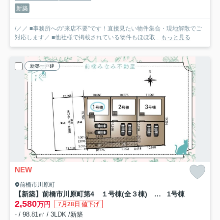
新築
/／／ ■事務所への”来店不要”です！直接見たい物件集合・現地解散でご
対応します／ ■他社様で掲載されている物件もほぼ取...
もっと見る
新築一戸建
NEW
前橋市川原町
【新築】前橋市川原町第4 １号棟(全３棟) クレイドルガーデン 新築建売分譲
1号棟
2,580
万円
7月28日 値下げ
- / 98.81㎡ / 3LDK /新築