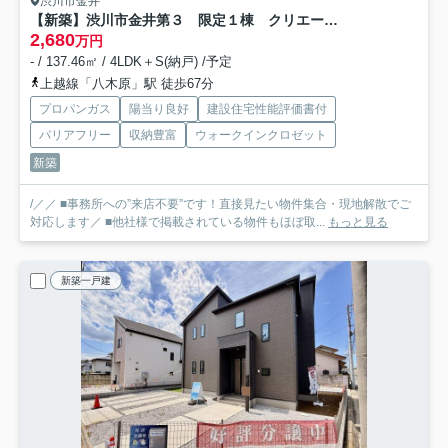
渋川市金井
【新築】渋川市金井第３ 限定１棟 クリエートの家 新築建売
2,680
万円
- / 137.46㎡ / 4LDK＋S(納戸) /予定
上越線「八木原」駅 徒歩67分
プロパンガス
陽当り良好
建設住宅性能評価書付
バリアフリー
収納豊富
ウォークインクロゼット
新築
/／／ ■事務所への”来店不要”です！直接見たい物件集合・現地解散でご
対応します／ ■他社様で掲載されている物件もほぼ取...
もっと見る
新築一戸建