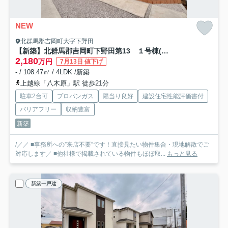
NEW
北群馬郡吉岡町大字下野田
【新築】北群馬郡吉岡町下野田第13 １号棟(全３棟) リーブルガーデン 新築建売分譲
2,180
万円
7月13日 値下げ
- / 108.47㎡ / 4LDK /新築
上越線「八木原」駅 徒歩21分
駐車2台可
プロパンガス
陽当り良好
建設住宅性能評価書付
バリアフリー
収納豊富
新築
/／／ ■事務所への”来店不要”です！直接見たい物件集合・現地解散でご
対応します／ ■他社様で掲載されている物件もほぼ取...
もっと見る
新築一戸建