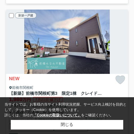
新築一戸建
NEW
前橋市関根町
【新築】前橋市関根町第3 限定1棟 クレイドルガーデン 新築建売
1,980
万円
7月21日 値下げ
当サイトでは、お客様の当サイト利用状況把握、サービス向上検討を目的と
- / 98.82㎡ / 4LDK＋S(納戸) /新築
して、クッキー（Cookie）を使用しています。
上越線「八木原」駅 徒歩63分
詳しくは、当社の
「Cookieの取扱いについて」
をご確認ください。
プロパンガス
陽当り良好
バリアフリー
収納豊富
閉じる
ウォークインクロゼット
システムキッチン