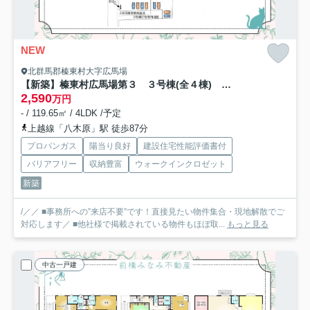
NEW
北群馬郡榛東村大字広馬場
【新築】榛東村広馬場第３ ３号棟(全４棟) クリエートの家 新築建売分譲
2,590
万円
- / 119.65㎡ / 4LDK /予定
上越線「八木原」駅 徒歩87分
プロパンガス
陽当り良好
建設住宅性能評価書付
バリアフリー
収納豊富
ウォークインクロゼット
新築
/／／ ■事務所への”来店不要”です！直接見たい物件集合・現地解散でご
対応します／ ■他社様で掲載されている物件もほぼ取...
もっと見る
中古一戸建