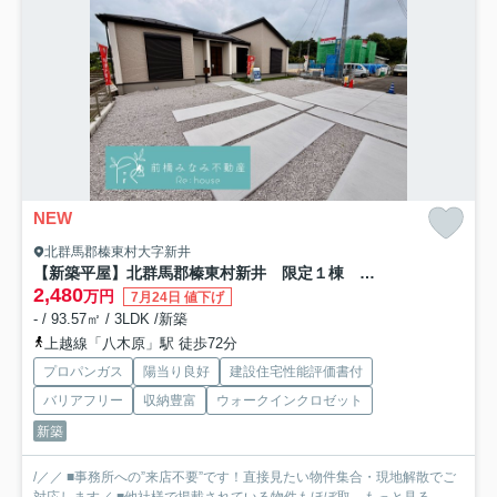
NEW
北群馬郡榛東村大字新井
【新築平屋】北群馬郡榛東村新井 限定１棟 グラファーレ 新築建売
2,480
万円
7月24日 値下げ
- / 93.57㎡ / 3LDK /新築
上越線「八木原」駅 徒歩72分
プロパンガス
陽当り良好
建設住宅性能評価書付
バリアフリー
収納豊富
ウォークインクロゼット
新築
/／／ ■事務所への”来店不要”です！直接見たい物件集合・現地解散でご