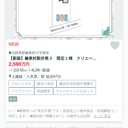
NEW
北群馬郡榛東村大字新井
【新築】榛東村新井第３ 限定１棟 クリエートの家 新築建売
2,590
万円
- / 119.65㎡ / 4LDK /新築
上越線「八木原」駅 徒歩67分
プロパンガス
陽当り良好
建設住宅性能評価書付
バリアフリー
収納豊富
ウォークインクロゼット
新築
/／／ ■事務所への”来店不要”です！直接見たい物件集合・現地解散でご
対応します／ ■他社様で掲載されている物件もほぼ取...
もっと見る