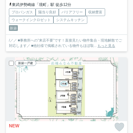
東武伊勢崎線「境町」駅 徒歩12分
プロパンガス
陽当り良好
バリアフリー
収納豊富
ウォークインクロゼット
システムキッチン
新築
/／／ ■事務所への”来店不要”です！直接見たい物件集合・現地解散でご
対応します／ ■他社様で掲載されている物件もほぼ取...
もっと見る
新築一戸建
NEW