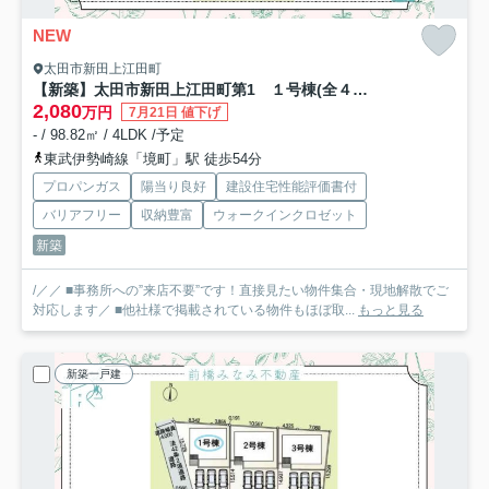
NEW
太田市新田上江田町
【新築】太田市新田上江田町第1 １号棟(全４棟) クレイドルガーデン 新築建売分譲
2,080
万円
7月21日 値下げ
- / 98.82㎡ / 4LDK /予定
東武伊勢崎線「境町」駅 徒歩54分
プロパンガス
陽当り良好
建設住宅性能評価書付
バリアフリー
収納豊富
ウォークインクロゼット
新築
/／／ ■事務所への”来店不要”です！直接見たい物件集合・現地解散でご
対応します／ ■他社様で掲載されている物件もほぼ取...
もっと見る
新築一戸建