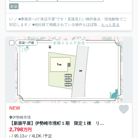
新築
/／／ ■事務所への”来店不要”です！直接見たい物件集合・現地解散でご
対応します／ ■他社様で掲載されている物件もほぼ取...
もっと見る
新築一戸建
NEW
伊勢崎市境
【新築平屋】伊勢崎市境町１期 限定１棟 リガーレ 新築建売
2,798
万円
- / 95.13㎡ / 4LDK /予定