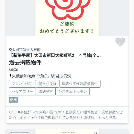
太田市新田大根町
【新築平屋】太田市新田大根町第2 ４号棟(全４棟) クレイドルガーデン 新築建売分譲
過去掲載物件
/新築
東武伊勢崎線「境町」駅 徒歩72分
プロパンガス
陽当り良好
建設住宅性能評価書付
バリアフリー
収納豊富
システムキッチン
新築
/／／ ■事務所への”来店不要”です！直接見たい物件集合・現地解散でご
対応します／ ■他社様で掲載されている物件もほぼ取...
もっと見る