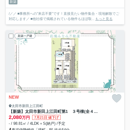
新築
/／／ ■事務所への”来店不要”です！直接見たい物件集合・現地解散でご
対応します／ ■他社様で掲載されている物件もほぼ取...
もっと見る
新築一戸建
NEW
太田市新田上江田町
【新築】太田市新田上江田町第1 ３号棟(全４棟) クレイドルガーデン 新築建売分譲
2,080
万円
7月21日 値下げ
- / 98.81㎡ / 4LDK＋S(納戸) /予定
東武伊勢崎線「境町」駅 徒歩54分