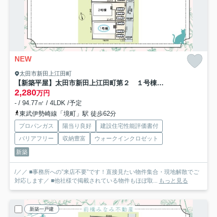
NEW
太田市新田上江田町
【新築平屋】太田市新田上江田町第２ １号棟(全４棟) クレイドルガーデン 新築建売分譲
2,280
万円
- / 94.77㎡ / 4LDK /予定
東武伊勢崎線「境町」駅 徒歩62分
プロパンガス
陽当り良好
建設住宅性能評価書付
バリアフリー
収納豊富
ウォークインクロゼット
新築
/／／ ■事務所への”来店不要”です！直接見たい物件集合・現地解散でご
対応します／ ■他社様で掲載されている物件もほぼ取...
もっと見る
新築一戸建