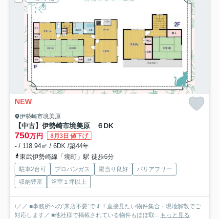
NEW
伊勢崎市境美原
【中古】伊勢崎市境美原 ６DK
750
万円
8月3日 値下げ
- / 118.94㎡ / 6DK /築44年
東武伊勢崎線「境町」駅 徒歩6分
駐車2台可
プロパンガス
陽当り良好
バリアフリー
収納豊富
浴室１坪以上
/／／ ■事務所への”来店不要”です！直接見たい物件集合・現地解散でご
対応します／ ■他社様で掲載されている物件もほぼ取...
もっと見る