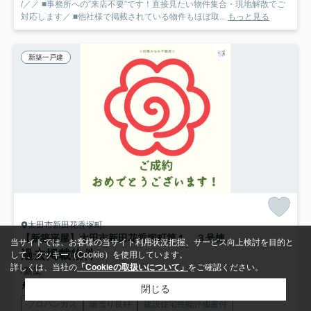
/／／ ■事務所への”来店不要”です！直接見たい物件集合・現地解散でご
対応します／ ■他社様で掲載されている物件もほぼ取...
もっと見る
新築一戸建
太田市新田花香塚町
【新築平屋】太田市新田花香塚町第１ ３号棟(全３棟) リーブルガーデン 新築建売分譲
当サイトでは、お客様の当サイト利用状況把握、サービス向上検討を目的と
過去掲載物件
して、クッキー（Cookie）を使用しています。
詳しくは、当社の
「Cookieの取扱いについて」
をご確認ください。
/新築
東武伊勢崎線「境町」駅 徒歩41分
閉じる
プロパンガス
陽当り良好
建設住宅性能評価書付