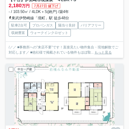
2,180
万円
7月27日 値下げ
- / 103.50㎡ / 4LDK＋S(納戸) /築4年
東武伊勢崎線「境町」駅 徒歩48分
駐車2台可
プロパンガス
陽当り良好
バリアフリー
収納豊富
ウォークインクロゼット
/／／ ■事務所への”来店不要”です！直接見たい物件集合・現地解散でご
対応します／ ■他社様で掲載されている物件もほぼ取...
もっと見る
中古一戸建