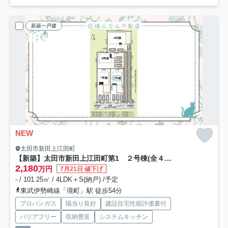
新築一戸建
NEW
太田市新田上江田町
【新築】太田市新田上江田町第1 ２号棟(全４棟) クレイドルガーデン 新築建売分譲
2,180
万円
7月21日 値下げ
- / 101.25㎡ / 4LDK＋S(納戸) /予定
東武伊勢崎線「境町」駅 徒歩54分
プロパンガス
陽当り良好
建設住宅性能評価書付
バリアフリー
収納豊富
システムキッチン