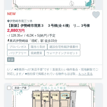
NEW
伊勢崎市境三ツ木
【新築】伊勢崎市境第３ ３号棟(全４棟) リーブルガーデン 新築建売分譲
3号棟
2,880
万円
- / 128.35㎡ / 4LDK＋S(納戸) /予定
東武伊勢崎線「境町」駅 徒歩15分
プロパンガス
陽当り良好
建設住宅性能評価書付
バリアフリー
収納豊富
ウォークインクロゼット
新築
/／／ ■事務所への”来店不要”です！直接見たい物件集合・現地解散でご
対応します／ ■他社様で掲載されている物件もほぼ取...
もっと見る
新築一戸建