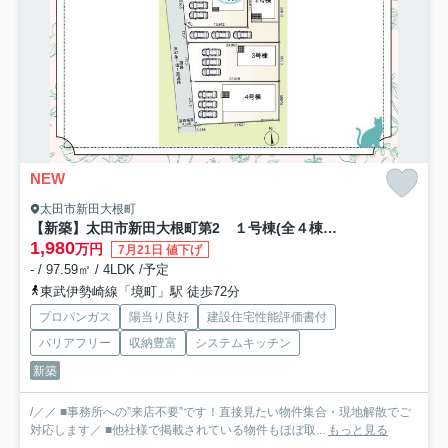
NEW
太田市新田大根町
【新築】太田市新田大根町第2 １号棟(全４棟) クレイドルガーデン 新築建売分譲
1,980
万円
7月21日 値下げ
- / 97.59㎡ / 4LDK /予定
東武伊勢崎線「境町」駅 徒歩72分
プロパンガス
陽当り良好
建設住宅性能評価書付
バリアフリー
収納豊富
システムキッチン
新築
/／／ ■事務所への”来店不要”です！直接見たい物件集合・現地解散でご
対応します／ ■他社様で掲載されている物件もほぼ取...
もっと見る