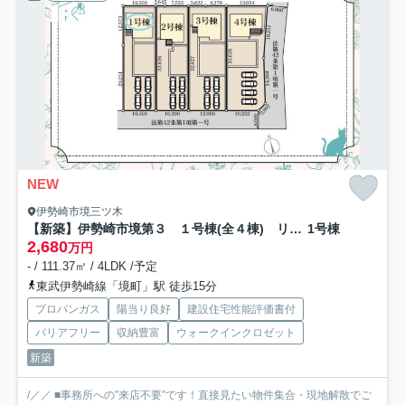
NEW
伊勢崎市境三ツ木
【新築】伊勢崎市境第３ １号棟(全４棟) リーブルガーデン 新築建売分譲
1号棟
2,680
万円
- / 111.37㎡ / 4LDK /予定
東武伊勢崎線「境町」駅 徒歩15分
プロパンガス
陽当り良好
建設住宅性能評価書付
バリアフリー
収納豊富
ウォークインクロゼット
新築
/／／ ■事務所への”来店不要”です！直接見たい物件集合・現地解散でご