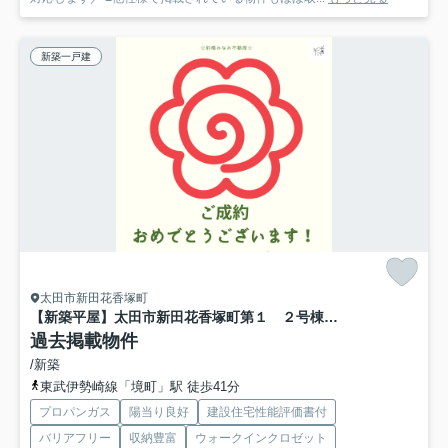
新築一戸建
太田市新田花香塚町
【新築平屋】太田市新田花香塚町第１ ２号棟(全３棟) リーブルガーデン 新築建売分譲
過去掲載物件
/新築
東武伊勢崎線「境町」駅 徒歩41分
プロパンガス
陽当り良好
建設住宅性能評価書付
バリアフリー
収納豊富
ウォークインクロゼット