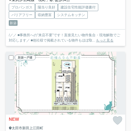
プロパンガス
陽当り良好
建設住宅性能評価書付
バリアフリー
収納豊富
システムキッチン
新築
/／／ ■事務所への”来店不要”です！直接見たい物件集合・現地解散でご
対応します／ ■他社様で掲載されている物件もほぼ取...
もっと見る
新築一戸建
NEW
太田市新田上江田町