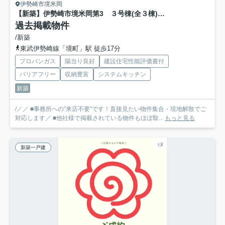
伊勢崎市境米岡
【新築】伊勢崎市境米岡第3 ３号棟(全３棟) クレイドルガーデン 新築建売分譲
過去掲載物件
/新築
東武伊勢崎線「境町」駅 徒歩17分
プロパンガス
陽当り良好
建設住宅性能評価書付
バリアフリー
収納豊富
システムキッチン
新築
/／／ ■事務所への”来店不要”です！直接見たい物件集合・現地解散でご
対応します／ ■他社様で掲載されている物件もほぼ取...
もっと見る
新築一戸建