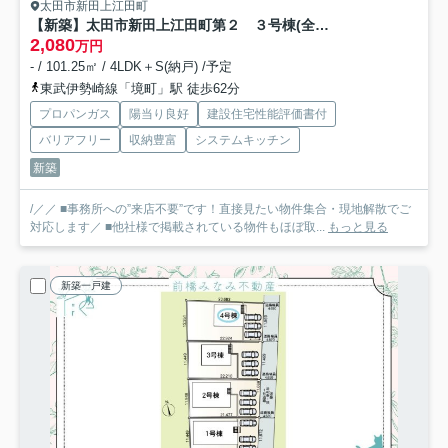
太田市新田上江田町
【新築】太田市新田上江田町第２ ３号棟(全４棟) クレイドルガーデン 新築建売分譲
2,080
万円
- / 101.25㎡ / 4LDK＋S(納戸) /予定
東武伊勢崎線「境町」駅 徒歩62分
プロパンガス
陽当り良好
建設住宅性能評価書付
バリアフリー
収納豊富
システムキッチン
新築
/／／ ■事務所への”来店不要”です！直接見たい物件集合・現地解散でご
対応します／ ■他社様で掲載されている物件もほぼ取...
もっと見る
新築一戸建