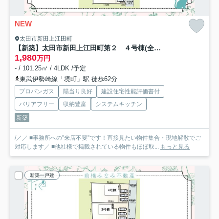
NEW
太田市新田上江田町
【新築】太田市新田上江田町第２ ４号棟(全４棟) クレイドルガーデン 新築建売分譲
1,980
万円
- / 101.25㎡ / 4LDK /予定
東武伊勢崎線「境町」駅 徒歩62分
プロパンガス
陽当り良好
建設住宅性能評価書付
バリアフリー
収納豊富
システムキッチン
新築
/／／ ■事務所への”来店不要”です！直接見たい物件集合・現地解散でご
対応します／ ■他社様で掲載されている物件もほぼ取...
もっと見る
新築一戸建