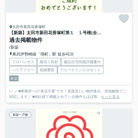
太田市新田花香塚町
【新築】太田市新田花香塚町第１ １号棟(全３棟) リーブルガーデン 新築建売分譲
過去掲載物件
/新築
東武伊勢崎線「境町」駅 徒歩41分
プロパンガス
陽当り良好
建設住宅性能評価書付
バリアフリー
収納豊富
ウォークインクロゼット
新築
/／／ ■事務所への”来店不要”です！直接見たい物件集合・現地解散でご
対応します／ ■他社様で掲載されている物件もほぼ取...
もっと見る
新築一戸建