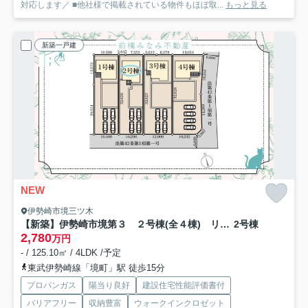
対応します／ ■他社様で掲載されている物件もほぼ取...
もっと見る
新築一戸建
NEW
伊勢崎市境三ツ木
【新築】伊勢崎市境第３ ２号棟(全４棟) リーブルガーデン 新築建売分譲
2号棟
2,780
万円
- / 125.10㎡ / 4LDK /予定
東武伊勢崎線「境町」駅 徒歩15分
プロパンガス
陽当り良好
建設住宅性能評価書付
バリアフリー
収納豊富
ウォークインクロゼット