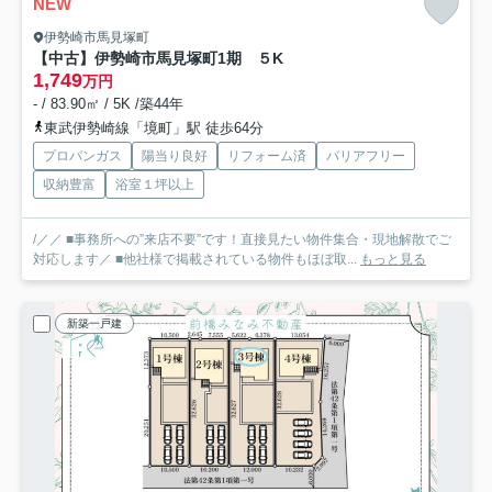
NEW
伊勢崎市馬見塚町
【中古】伊勢崎市馬見塚町1期 ５K
1,749
万円
- / 83.90㎡ / 5K /築44年
東武伊勢崎線「境町」駅 徒歩64分
プロパンガス
陽当り良好
リフォーム済
バリアフリー
収納豊富
浴室１坪以上
/／／ ■事務所への”来店不要”です！直接見たい物件集合・現地解散でご
対応します／ ■他社様で掲載されている物件もほぼ取...
もっと見る
新築一戸建