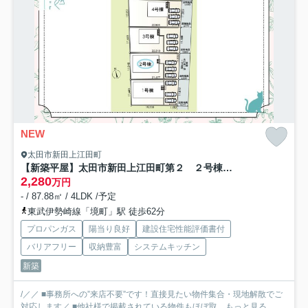
NEW
太田市新田上江田町
【新築平屋】太田市新田上江田町第２ ２号棟(全４棟) クレイドルガーデン 新築建売分譲
2,280
万円
- / 87.88㎡ / 4LDK /予定
東武伊勢崎線「境町」駅 徒歩62分
プロパンガス
陽当り良好
建設住宅性能評価書付
バリアフリー
収納豊富
システムキッチン
新築
/／／ ■事務所への”来店不要”です！直接見たい物件集合・現地解散でご
対応します／ ■他社様で掲載されている物件もほぼ取...
もっと見る