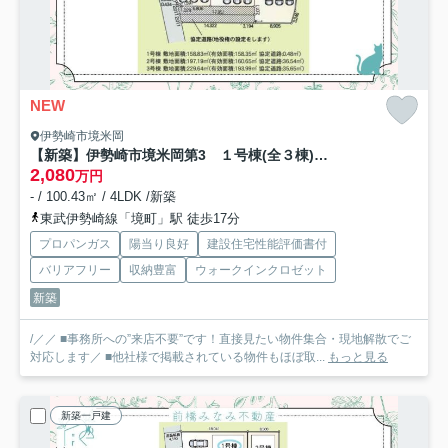
NEW
伊勢崎市境米岡
【新築】伊勢崎市境米岡第3 １号棟(全３棟) クレイドルガーデン 新築建売分譲
2,080
万円
- / 100.43㎡ / 4LDK /新築
東武伊勢崎線「境町」駅 徒歩17分
プロパンガス
陽当り良好
建設住宅性能評価書付
バリアフリー
収納豊富
ウォークインクロゼット
新築
/／／ ■事務所への”来店不要”です！直接見たい物件集合・現地解散でご
対応します／ ■他社様で掲載されている物件もほぼ取...
もっと見る
新築一戸建