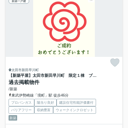
新築一戸建
太田市新田早川町
【新築平屋】太田市新田早川町 限定１棟 ブルーミングガーデン 新築建売
過去掲載物件
/新築
東武伊勢崎線「境町」駅 徒歩46分
プロパンガス
陽当り良好
建設住宅性能評価書付
バリアフリー
収納豊富
ウォークインクロゼット
新築