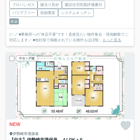
プロパンガス
陽当り良好
建設住宅性能評価書付
バリアフリー
収納豊富
システムキッチン
新築
/／／ ■事務所への”来店不要”です！直接見たい物件集合・現地解散でご
対応します／ ■他社様で掲載されている物件もほぼ取...
もっと見る
中古一戸建
NEW
伊勢崎市境保泉
【中古】伊勢崎市境保泉 ４LDK＋S