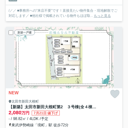
/／／ ■事務所への”来店不要”です！直接見たい物件集合・現地解散でご
対応します／ ■他社様で掲載されている物件もほぼ取...
もっと見る
新築一戸建
NEW
太田市新田大根町
【新築】太田市新田大根町第2 ３号棟(全４棟) クレイドルガーデン 新築建売分譲
2,080
万円
7月21日 値下げ
- / 98.82㎡ / 4LDK /予定
東武伊勢崎線「境町」駅 徒歩72分