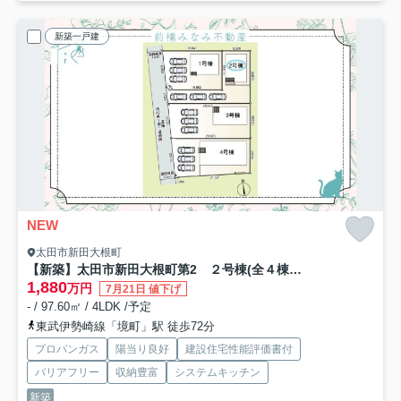
新築一戸建
NEW
太田市新田大根町
【新築】太田市新田大根町第2 ２号棟(全４棟) クレイドルガーデン 新築建売分譲
1,880
万円
7月21日 値下げ
- / 97.60㎡ / 4LDK /予定
東武伊勢崎線「境町」駅 徒歩72分
プロパンガス
陽当り良好
建設住宅性能評価書付
バリアフリー
収納豊富
システムキッチン
新築