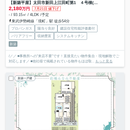
【新築平屋】太田市新田上江田町第1 ４号棟(全４棟) クレイドルガーデン 新築建売分譲
2,180
万円
7月21日 値下げ
- / 93.15㎡ / 4LDK /予定
東武伊勢崎線「境町」駅 徒歩54分
プロパンガス
陽当り良好
建設住宅性能評価書付
バリアフリー
収納豊富
システムキッチン
新築
/／／ ■事務所への”来店不要”です！直接見たい物件集合・現地解散でご
対応します／ ■他社様で掲載されている物件もほぼ取...
もっと見る
新築一戸建