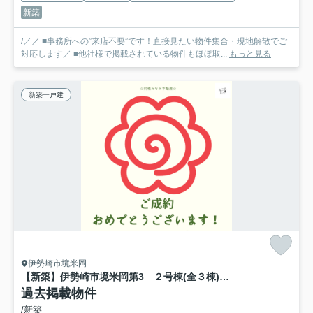
新築
/／／ ■事務所への”来店不要”です！直接見たい物件集合・現地解散でご
対応します／ ■他社様で掲載されている物件もほぼ取...
もっと見る
新築一戸建
伊勢崎市境米岡
【新築】伊勢崎市境米岡第3 ２号棟(全３棟) クレイドルガーデン 新築建売分譲
過去掲載物件
/新築