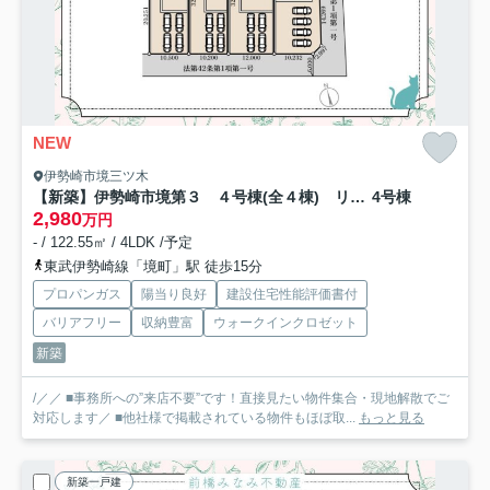
NEW
伊勢崎市境三ツ木
【新築】伊勢崎市境第３ ４号棟(全４棟) リーブルガーデン 新築建売分譲
4号棟
2,980
万円
- / 122.55㎡ / 4LDK /予定
東武伊勢崎線「境町」駅 徒歩15分
プロパンガス
陽当り良好
建設住宅性能評価書付
バリアフリー
収納豊富
ウォークインクロゼット
新築
/／／ ■事務所への”来店不要”です！直接見たい物件集合・現地解散でご
対応します／ ■他社様で掲載されている物件もほぼ取...
もっと見る
新築一戸建