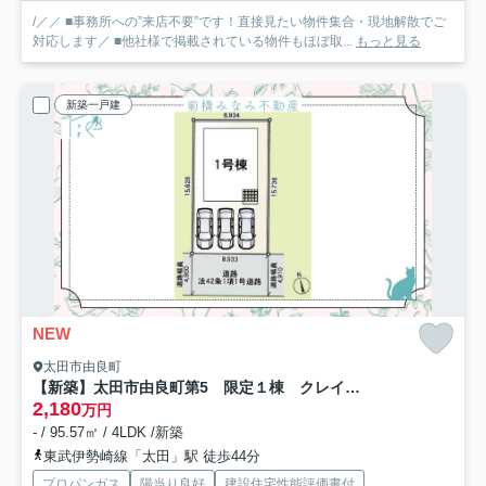
/／／ ■事務所への”来店不要”です！直接見たい物件集合・現地解散でご
対応します／ ■他社様で掲載されている物件もほぼ取...
もっと見る
新築一戸建
NEW
太田市由良町
【新築】太田市由良町第5 限定１棟 クレイドルガーデン 新築建売
2,180
万円
- / 95.57㎡ / 4LDK /新築
東武伊勢崎線「太田」駅 徒歩44分
プロパンガス
陽当り良好
建設住宅性能評価書付