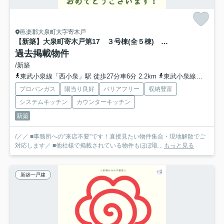
邑楽郡大泉町大字寄木戸
【新築】大泉町寄木戸第17 ３号棟(全５棟) クレイドルガーデン 新築建売分譲
過去掲載物件
/新築
東武小泉線「西小泉」駅 徒歩27分車6分 2.2km
東武小泉線「小泉町」駅 徒歩43分
プロパンガス
陽当り良好
バリアフリー
収納豊富
システムキッチン
カウンターキッチン
新築
/／／ ■事務所への”来店不要”です！直接見たい物件集合・現地解散でご
対応します／ ■他社様で掲載されている物件もほぼ取...
もっと見る
新築一戸建