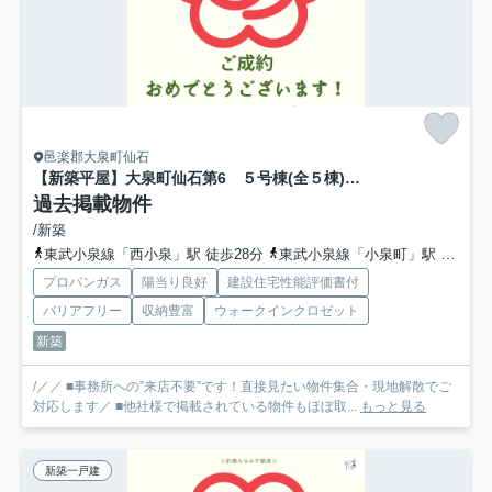
邑楽郡大泉町仙石
【新築平屋】大泉町仙石第6 ５号棟(全５棟) リーブルガーデン 新築建売分譲
過去掲載物件
/新築
東武小泉線「西小泉」駅 徒歩28分
東武小泉線「小泉町」駅 徒歩43分
プロパンガス
陽当り良好
建設住宅性能評価書付
バリアフリー
収納豊富
ウォークインクロゼット
新築
/／／ ■事務所への”来店不要”です！直接見たい物件集合・現地解散でご
対応します／ ■他社様で掲載されている物件もほぼ取...
もっと見る
新築一戸建