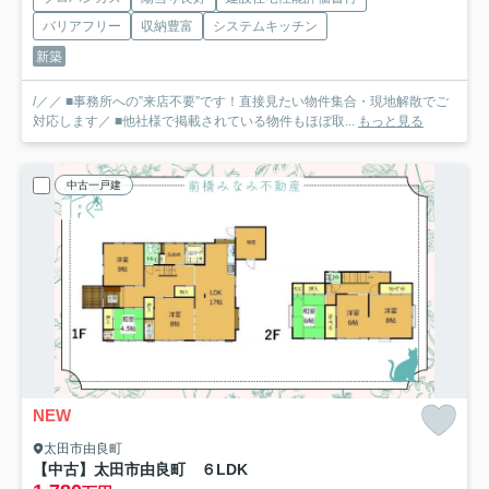
バリアフリー
収納豊富
システムキッチン
新築
/／／ ■事務所への”来店不要”です！直接見たい物件集合・現地解散でご
対応します／ ■他社様で掲載されている物件もほぼ取...
もっと見る
中古一戸建
NEW
太田市由良町
【中古】太田市由良町 ６LDK