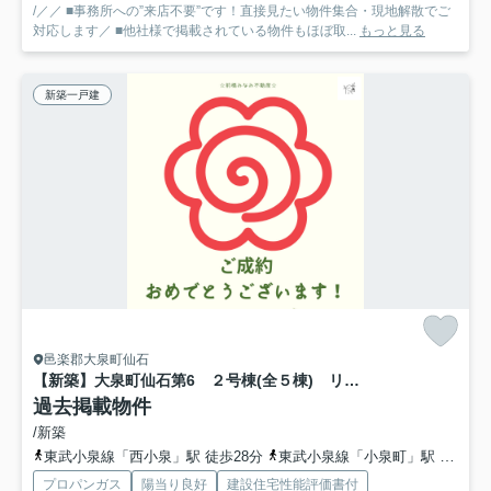
/／／ ■事務所への”来店不要”です！直接見たい物件集合・現地解散でご
対応します／ ■他社様で掲載されている物件もほぼ取...
もっと見る
新築一戸建
邑楽郡大泉町仙石
【新築】大泉町仙石第6 ２号棟(全５棟) リーブルガーデン 新築建売分譲
過去掲載物件
/新築
東武小泉線「西小泉」駅 徒歩28分
東武小泉線「小泉町」駅 徒歩43分
プロパンガス
陽当り良好
建設住宅性能評価書付