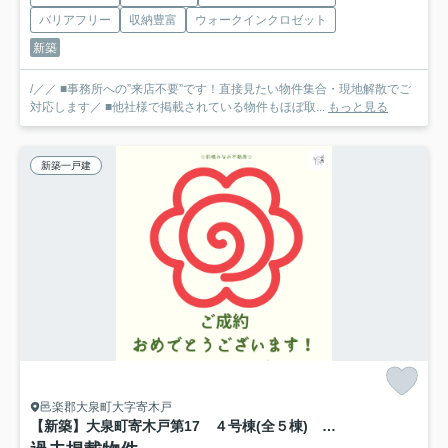
バリアフリー
収納豊富
ウォークインクロゼット
新築
/／／ ■事務所への”来店不要”です！直接見たい物件集合・現地解散でご
対応します／ ■他社様で掲載されている物件もほぼ取...
もっと見る
新築一戸建
邑楽郡大泉町大字寄木戸
【新築】大泉町寄木戸第17 ４号棟(全５棟) クレイドルガーデン 新築建売分譲