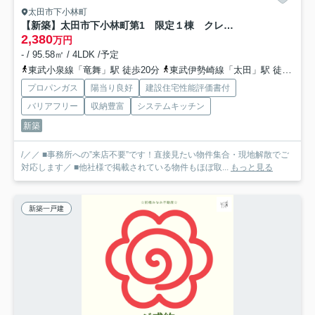
太田市下小林町
【新築】太田市下小林町第1 限定１棟 クレイドルガーデン 新築建売
2,380
万円
- / 95.58㎡ / 4LDK /予定
東武小泉線「竜舞」駅 徒歩20分
東武伊勢崎線「太田」駅 徒歩32分
プロパンガス
陽当り良好
建設住宅性能評価書付
バリアフリー
収納豊富
システムキッチン
新築
/／／ ■事務所への”来店不要”です！直接見たい物件集合・現地解散でご
対応します／ ■他社様で掲載されている物件もほぼ取...
もっと見る
新築一戸建