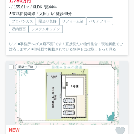
1,780
万円
- / 155.61㎡ / 6LDK /築44年
東武伊勢崎線「太田」駅 徒歩49分
プロパンガス
陽当り良好
リフォーム済
バリアフリー
収納豊富
システムキッチン
/／／ ■事務所への”来店不要”です！直接見たい物件集合・現地解散でご
対応します／ ■他社様で掲載されている物件もほぼ取...
もっと見る
新築一戸建
NEW