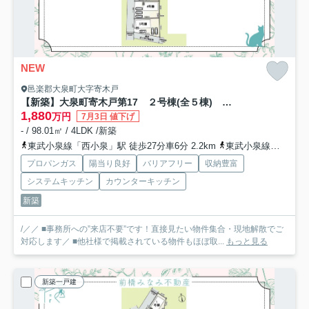
NEW
邑楽郡大泉町大字寄木戸
【新築】大泉町寄木戸第17 ２号棟(全５棟) クレイドルガーデン 新築建売分譲
1,880
万円
7月3日 値下げ
- / 98.01㎡ / 4LDK /新築
東武小泉線「西小泉」駅 徒歩27分車6分 2.2km
東武小泉線「小泉町」駅 徒歩43分
プロパンガス
陽当り良好
バリアフリー
収納豊富
システムキッチン
カウンターキッチン
新築
/／／ ■事務所への”来店不要”です！直接見たい物件集合・現地解散でご
対応します／ ■他社様で掲載されている物件もほぼ取...
もっと見る
新築一戸建