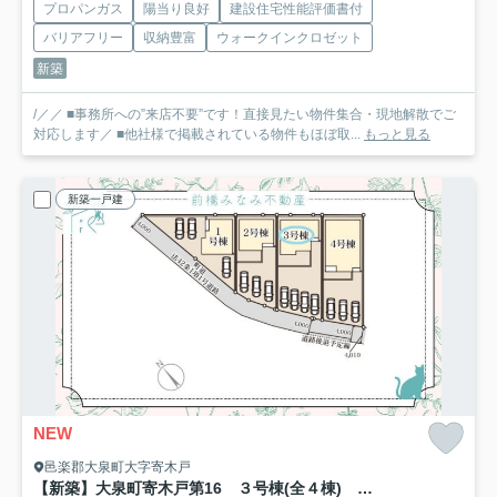
プロパンガス
陽当り良好
建設住宅性能評価書付
バリアフリー
収納豊富
ウォークインクロゼット
新築
/／／ ■事務所への”来店不要”です！直接見たい物件集合・現地解散でご
対応します／ ■他社様で掲載されている物件もほぼ取...
もっと見る
新築一戸建
NEW
邑楽郡大泉町大字寄木戸
【新築】大泉町寄木戸第16 ３号棟(全４棟) リーブルガーデン 新築建売分譲