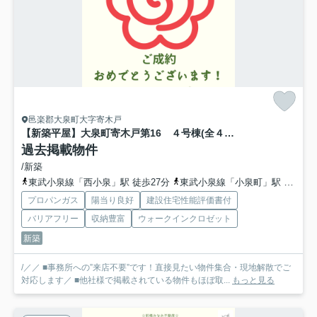
邑楽郡大泉町大字寄木戸
【新築平屋】大泉町寄木戸第16 ４号棟(全４棟) リーブルガーデン 新築建売分譲
過去掲載物件
/新築
東武小泉線「西小泉」駅 徒歩27分
東武小泉線「小泉町」駅 徒歩43分
プロパンガス
陽当り良好
建設住宅性能評価書付
バリアフリー
収納豊富
ウォークインクロゼット
新築
/／／ ■事務所への”来店不要”です！直接見たい物件集合・現地解散でご
対応します／ ■他社様で掲載されている物件もほぼ取...
もっと見る