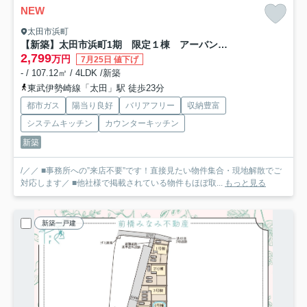
NEW
太田市浜町
【新築】太田市浜町1期 限定１棟 アーバンスタイル 新築建売
2,799
万円
7月25日 値下げ
- / 107.12㎡ / 4LDK /新築
東武伊勢崎線「太田」駅 徒歩23分
都市ガス
陽当り良好
バリアフリー
収納豊富
システムキッチン
カウンターキッチン
新築
/／／ ■事務所への”来店不要”です！直接見たい物件集合・現地解散でご
対応します／ ■他社様で掲載されている物件もほぼ取...
もっと見る
新築一戸建