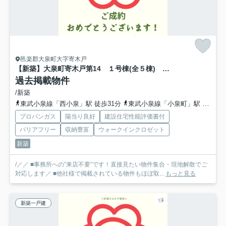
邑楽郡大泉町大字寄木戸
【新築】大泉町寄木戸第14 １号棟(全５棟) リーブルガーデン 新築建売分譲
過去掲載物件
/新築
東武小泉線「西小泉」駅 徒歩31分
東武小泉線「小泉町」駅 徒歩46分
プロパンガス
陽当り良好
建設住宅性能評価書付
バリアフリー
収納豊富
ウォークインクロゼット
新築
/／／ ■事務所への”来店不要”です！直接見たい物件集合・現地解散でご
対応します／ ■他社様で掲載されている物件もほぼ取...
もっと見る
新築一戸建