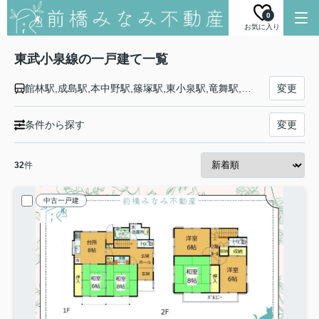
0
お気に入り
東武小泉線の一戸建て一覧
館林駅,成島駅,本中野駅,篠塚駅,東小泉駅,竜舞駅,太田駅,小泉町駅,西小泉駅
変更
条件から探す
変更
32
件
中古一戸建