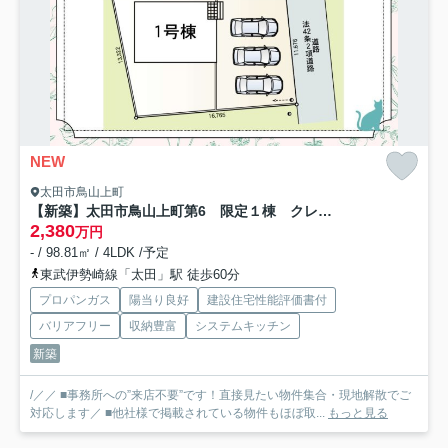
NEW
太田市鳥山上町
【新築】太田市鳥山上町第6 限定１棟 クレイドルガーデン 新築建売
2,380
万円
- / 98.81㎡ / 4LDK /予定
東武伊勢崎線「太田」駅 徒歩60分
プロパンガス
陽当り良好
建設住宅性能評価書付
バリアフリー
収納豊富
システムキッチン
新築
/／／ ■事務所への”来店不要”です！直接見たい物件集合・現地解散でご
対応します／ ■他社様で掲載されている物件もほぼ取...
もっと見る