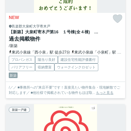
NEW
邑楽郡大泉町大字寄木戸
【新築】大泉町寄木戸第16 １号棟(全４棟) リーブルガーデン 新築建売分譲
過去掲載物件
/新築
東武小泉線「西小泉」駅 徒歩27分
東武小泉線「小泉町」駅 徒歩43分
プロパンガス
陽当り良好
建設住宅性能評価書付
バリアフリー
収納豊富
ウォークインクロゼット
新築
/／／ ■事務所への”来店不要”です！直接見たい物件集合・現地解散でご
対応します／ ■他社様で掲載されている物件もほぼ取...
もっと見る
新築一戸建