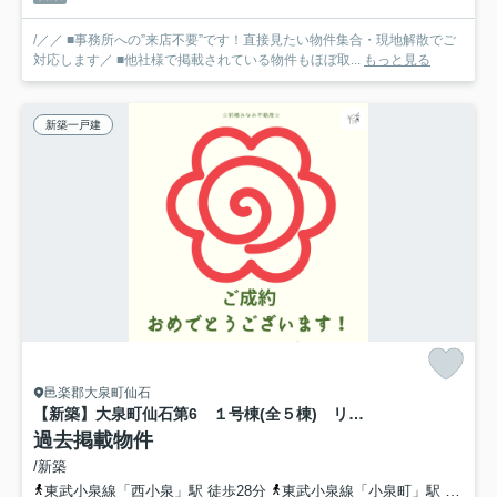
/／／ ■事務所への”来店不要”です！直接見たい物件集合・現地解散でご
対応します／ ■他社様で掲載されている物件もほぼ取...
もっと見る
新築一戸建
邑楽郡大泉町仙石
【新築】大泉町仙石第6 １号棟(全５棟) リーブルガーデン 新築建売分譲
過去掲載物件
/新築
東武小泉線「西小泉」駅 徒歩28分
東武小泉線「小泉町」駅 徒歩43分