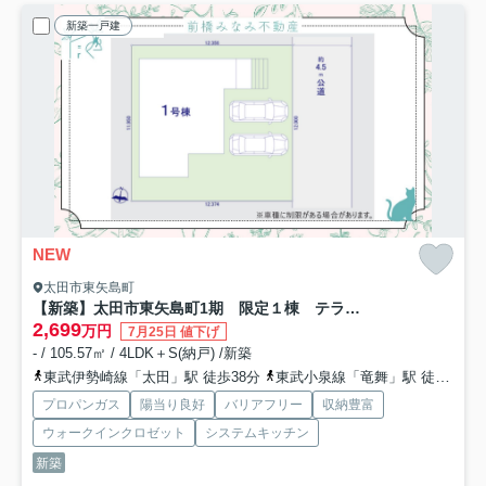
新築一戸建
NEW
太田市東矢島町
【新築】太田市東矢島町1期 限定１棟 テラシエ 新築建売
2,699
万円
7月25日 値下げ
- / 105.57㎡ / 4LDK＋S(納戸) /新築
東武伊勢崎線「太田」駅 徒歩38分
東武小泉線「竜舞」駅 徒歩38分
プロパンガス
陽当り良好
バリアフリー
収納豊富
ウォークインクロゼット
システムキッチン
新築