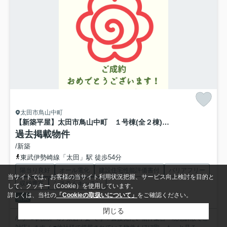
太田市鳥山中町
【新築平屋】太田市鳥山中町 １号棟(全２棟) ブルーミングガーデン 新築建売分譲
過去掲載物件
/新築
東武伊勢崎線「太田」駅 徒歩54分
陽当り良好
オール電化
建設住宅性能評価書付
バリアフリー
当サイトでは、お客様の当サイト利用状況把握、サービス向上検討を目的と
収納豊富
システムキッチン
して、クッキー（Cookie）を使用しています。
詳しくは、当社の
「Cookieの取扱いについて」
をご確認ください。
新築
閉じる
/／／ ■事務所への”来店不要”です！直接見たい物件集合・現地解散でご