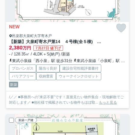
NEW
邑楽郡大泉町大字寄木戸
【新築】大泉町寄木戸第14 ４号棟(全５棟) リーブルガーデン 新築建売分譲
2,380
万円
7月27日 値下げ
- / 128.35㎡ / 4LDK＋S(納戸) /新築
東武小泉線「西小泉」駅 徒歩31分
東武小泉線「小泉町」駅 徒歩46分
プロパンガス
陽当り良好
建設住宅性能評価書付
バリアフリー
収納豊富
ウォークインクロゼット
新築
/／／ ■事務所への”来店不要”です！直接見たい物件集合・現地解散でご
対応します／ ■他社様で掲載されている物件もほぼ取...
もっと見る
新築一戸建