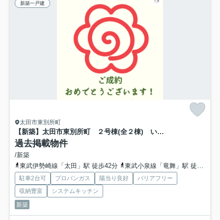
新築一戸建
太田市東別所町
【新築】太田市東別所町 ２号棟(全２棟) いろどりアイタウン 新築建売分譲
過去掲載物件
/新築
東武伊勢崎線「太田」駅 徒歩42分
東武小泉線「竜舞」駅 徒歩33分
駐車2台可
プロパンガス
陽当り良好
バリアフリー
収納豊富
システムキッチン
新築