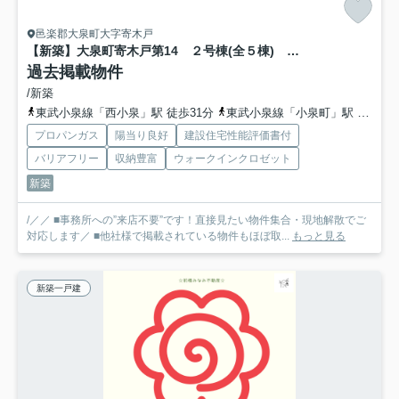
邑楽郡大泉町大字寄木戸
【新築】大泉町寄木戸第14 ２号棟(全５棟) リーブルガーデン 新築建売分譲
過去掲載物件
/新築
東武小泉線「西小泉」駅 徒歩31分
東武小泉線「小泉町」駅 徒歩46分
プロパンガス
陽当り良好
建設住宅性能評価書付
バリアフリー
収納豊富
ウォークインクロゼット
新築
/／／ ■事務所への”来店不要”です！直接見たい物件集合・現地解散でご
対応します／ ■他社様で掲載されている物件もほぼ取...
もっと見る
新築一戸建