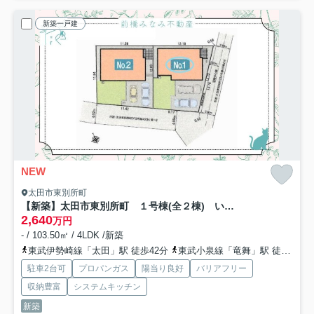
新築一戸建
NEW
太田市東別所町
【新築】太田市東別所町 １号棟(全２棟) いろどりアイタウン 新築建売分譲
2,640
万円
- / 103.50㎡ / 4LDK /新築
東武伊勢崎線「太田」駅 徒歩42分
東武小泉線「竜舞」駅 徒歩33分
駐車2台可
プロパンガス
陽当り良好
バリアフリー
収納豊富
システムキッチン
新築