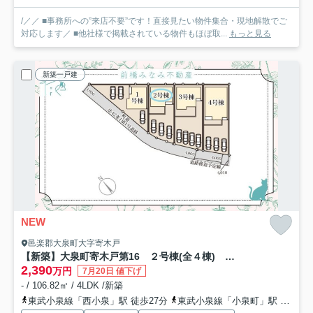
/／／ ■事務所への”来店不要”です！直接見たい物件集合・現地解散でご
対応します／ ■他社様で掲載されている物件もほぼ取...
もっと見る
新築一戸建
NEW
邑楽郡大泉町大字寄木戸
【新築】大泉町寄木戸第16 ２号棟(全４棟) リーブルガーデン 新築建売分譲
2,390
万円
7月20日 値下げ
- / 106.82㎡ / 4LDK /新築
東武小泉線「西小泉」駅 徒歩27分
東武小泉線「小泉町」駅 徒歩43分