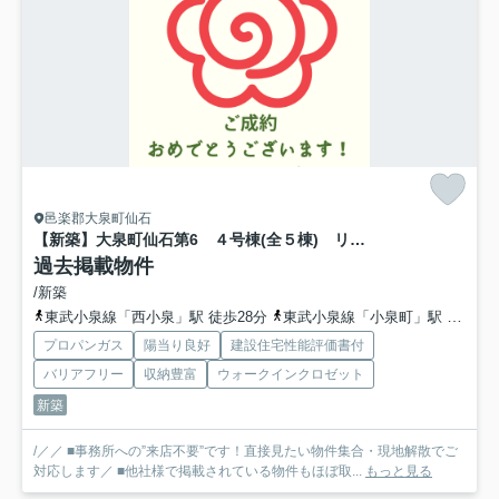
邑楽郡大泉町仙石
【新築】大泉町仙石第6 ４号棟(全５棟) リーブルガーデン 新築建売分譲
過去掲載物件
/新築
東武小泉線「西小泉」駅 徒歩28分
東武小泉線「小泉町」駅 徒歩43分
プロパンガス
陽当り良好
建設住宅性能評価書付
バリアフリー
収納豊富
ウォークインクロゼット
新築
/／／ ■事務所への”来店不要”です！直接見たい物件集合・現地解散でご
対応します／ ■他社様で掲載されている物件もほぼ取...
もっと見る