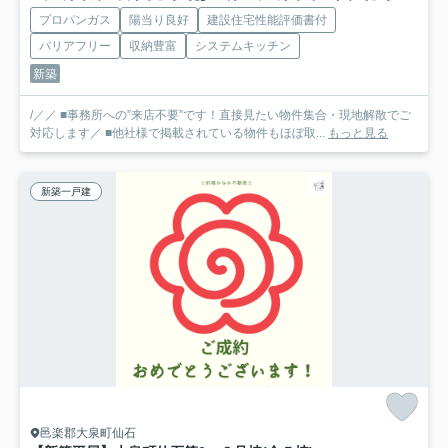
プロパンガス
陽当り良好
建設住宅性能評価書付
バリアフリー
収納豊富
システムキッチン
新築
/／／ ■事務所への”来店不要”です！直接見たい物件集合・現地解散でご
対応します／ ■他社様で掲載されている物件もほぼ取...
もっと見る
新築一戸建
邑楽郡大泉町仙石