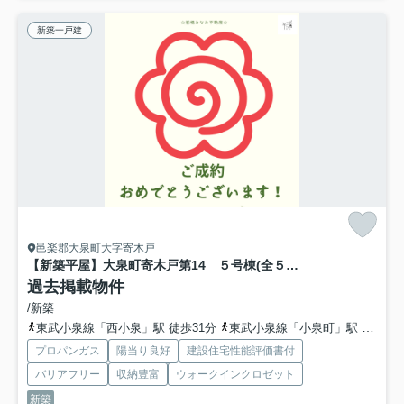
新築一戸建
邑楽郡大泉町大字寄木戸
【新築平屋】大泉町寄木戸第14 ５号棟(全５棟) リーブルガーデン 新築建売分譲
過去掲載物件
/新築
東武小泉線「西小泉」駅 徒歩31分
東武小泉線「小泉町」駅 徒歩46分
プロパンガス
陽当り良好
建設住宅性能評価書付
バリアフリー
収納豊富
ウォークインクロゼット
新築