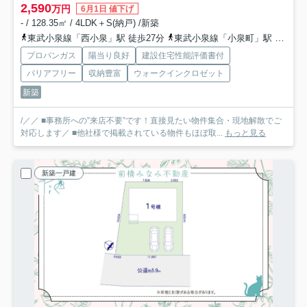
2,590
万円
6月1日 値下げ
- / 128.35㎡ / 4LDK＋S(納戸) /新築
東武小泉線「西小泉」駅 徒歩27分
東武小泉線「小泉町」駅 徒歩43分
プロパンガス
陽当り良好
建設住宅性能評価書付
バリアフリー
収納豊富
ウォークインクロゼット
新築
/／／ ■事務所への”来店不要”です！直接見たい物件集合・現地解散でご
対応します／ ■他社様で掲載されている物件もほぼ取...
もっと見る
新築一戸建