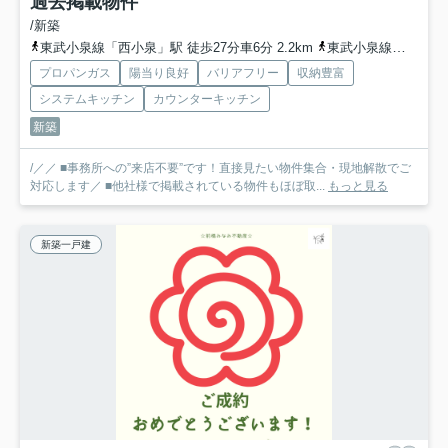
過去掲載物件
/新築
東武小泉線「西小泉」駅 徒歩27分車6分 2.2km
東武小泉線「小泉町」駅 徒歩43分
プロパンガス
陽当り良好
バリアフリー
収納豊富
システムキッチン
カウンターキッチン
新築
/／／ ■事務所への”来店不要”です！直接見たい物件集合・現地解散でご
対応します／ ■他社様で掲載されている物件もほぼ取...
もっと見る
新築一戸建