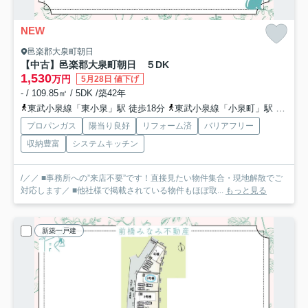
NEW
邑楽郡大泉町朝日
【中古】邑楽郡大泉町朝日 ５DK
1,530
万円
5月28日 値下げ
- / 109.85㎡ / 5DK /築42年
東武小泉線「東小泉」駅 徒歩18分
東武小泉線「小泉町」駅 徒歩23分
プロパンガス
陽当り良好
リフォーム済
バリアフリー
収納豊富
システムキッチン
/／／ ■事務所への”来店不要”です！直接見たい物件集合・現地解散でご
対応します／ ■他社様で掲載されている物件もほぼ取...
もっと見る
新築一戸建