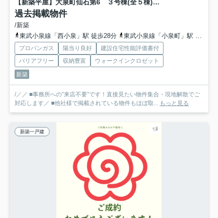
【新築平屋】大泉町仙石第6 ３号棟(全５棟) リーブルガーデン 新築建売分譲
過去掲載物件
/新築
東武小泉線「西小泉」駅 徒歩28分
東武小泉線「小泉町」駅 徒歩43分
プロパンガス
陽当り良好
建設住宅性能評価書付
バリアフリー
収納豊富
ウォークインクロゼット
新築
/／／ ■事務所への”来店不要”です！直接見たい物件集合・現地解散でご
対応します／ ■他社様で掲載されている物件もほぼ取...
もっと見る
新築一戸建