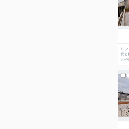
/／
同じ