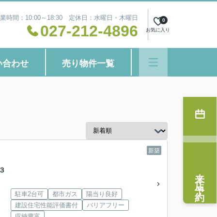
業時間：10:00～18:30 定休日：水曜日・木曜日
0
027-212-4896
お気に入り
い合わせ
売り物件一覧
新築
３
来店予約
駐車2台可
都市ガス
陽当り良好
建設住宅性能評価書付
バリアフリー
収納豊富