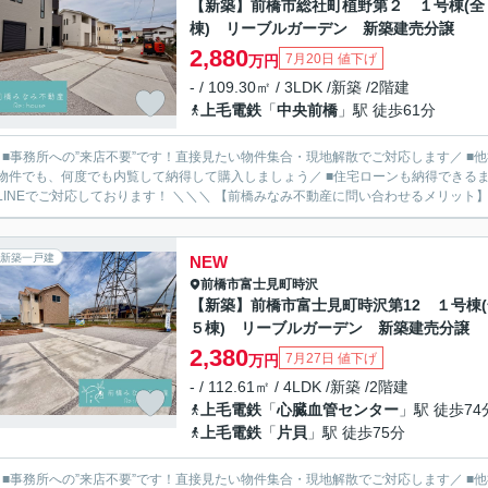
【新築】前橋市総社町植野第２ １号棟(全
棟) リーブルガーデン 新築建売分譲
2,880
7月20日 値下げ
万円
- / 109.30㎡ / 3LDK /新築 /2階建
上毛電鉄
「
中央前橋
」駅 徒歩61分
／ ■事務所への”来店不要”です！直接見たい物件集合・現地解散でご対応します／ 
物件でも、何度でも内覧して納得して購入しましょう／ ■住宅ローンも納得できるま
ルやLINEでご対応しております！ ＼＼＼ 【前橋みなみ不動産に問い合わせるメ
新築一戸建
NEW
前橋市
富士見町時沢
【新築】前橋市富士見町時沢第12 １号棟(
５棟) リーブルガーデン 新築建売分譲
2,380
7月27日 値下げ
万円
- / 112.61㎡ / 4LDK /新築 /2階建
上毛電鉄
「
心臓血管センター
」駅 徒歩74
上毛電鉄
「
片貝
」駅 徒歩75分
／ ■事務所への”来店不要”です！直接見たい物件集合・現地解散でご対応します／ 