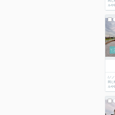
同じ
/／
同じ