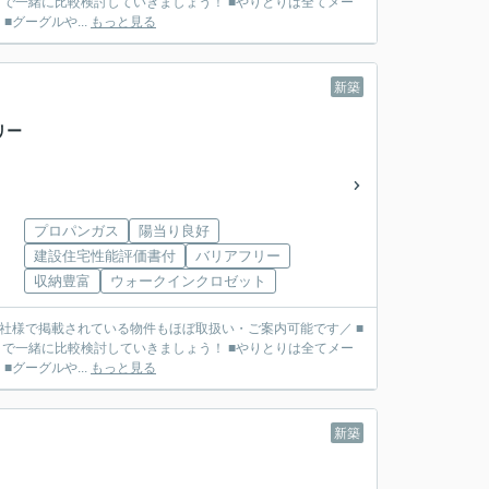
で一緒に比較検討していきましょう！ ■やりとりは全てメー
リット】 ■グーグルや...
もっと見る
新築
リー
プロパンガス
陽当り良好
建設住宅性能評価書付
バリアフリー
収納豊富
ウォークインクロゼット
■他社様で掲載されている物件もほぼ取扱い・ご案内可能です／ ■
で一緒に比較検討していきましょう！ ■やりとりは全てメー
リット】 ■グーグルや...
もっと見る
新築
)