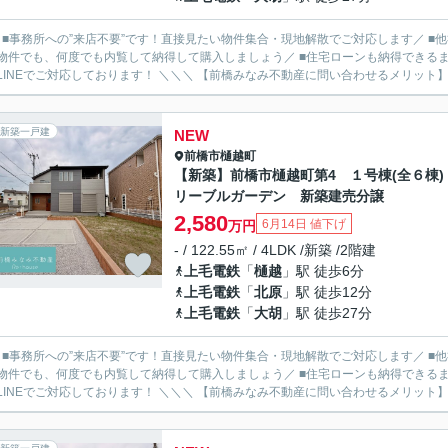
／ ■事務所への”来店不要”です！直接見たい物件集合・現地解散でご対応します／ 
物件でも、何度でも内覧して納得して購入しましょう／ ■住宅ローンも納得できるま
ルやLINEでご対応しております！ ＼＼＼ 【前橋みなみ不動産に問い合わせるメ
新築一戸建
NEW
前橋市
樋越町
【新築】前橋市樋越町第4 １号棟(全６棟
リーブルガーデン 新築建売分譲
2,580
6月14日 値下げ
万円
- / 122.55㎡ / 4LDK /新築 /2階建
上毛電鉄
「
樋越
」駅 徒歩6分
上毛電鉄
「
北原
」駅 徒歩12分
上毛電鉄
「
大胡
」駅 徒歩27分
／ ■事務所への”来店不要”です！直接見たい物件集合・現地解散でご対応します／ 
物件でも、何度でも内覧して納得して購入しましょう／ ■住宅ローンも納得できるま
ルやLINEでご対応しております！ ＼＼＼ 【前橋みなみ不動産に問い合わせるメ