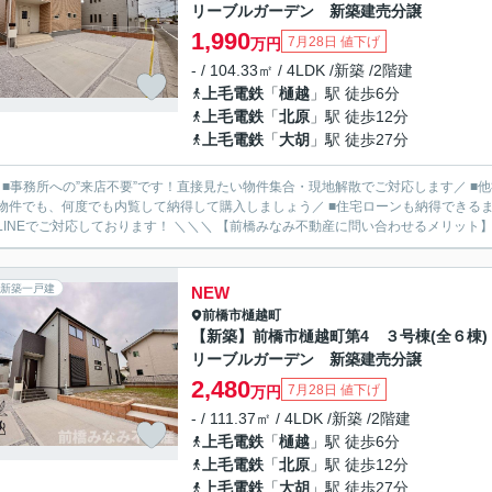
リーブルガーデン 新築建売分譲
1,990
7月28日 値下げ
万円
- / 104.33㎡ / 4LDK /新築 /2階建
上毛電鉄
「
樋越
」駅 徒歩6分
上毛電鉄
「
北原
」駅 徒歩12分
上毛電鉄
「
大胡
」駅 徒歩27分
／ ■事務所への”来店不要”です！直接見たい物件集合・現地解散でご対応します／ 
物件でも、何度でも内覧して納得して購入しましょう／ ■住宅ローンも納得できるま
ルやLINEでご対応しております！ ＼＼＼ 【前橋みなみ不動産に問い合わせるメ
新築一戸建
NEW
前橋市
樋越町
【新築】前橋市樋越町第4 ３号棟(全６棟
リーブルガーデン 新築建売分譲
2,480
7月28日 値下げ
万円
- / 111.37㎡ / 4LDK /新築 /2階建
上毛電鉄
「
樋越
」駅 徒歩6分
上毛電鉄
「
北原
」駅 徒歩12分
上毛電鉄
「
大胡
」駅 徒歩27分