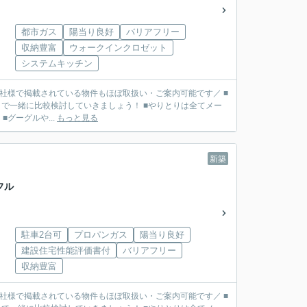
都市ガス
陽当り良好
バリアフリー
収納豊富
ウォークインクロゼット
システムキッチン
■他社様で掲載されている物件もほぼ取扱い・ご案内可能です／ ■
で一緒に比較検討していきましょう！ ■やりとりは全てメー
リット】 ■グーグルや...
もっと見る
新築
フル
駐車2台可
プロパンガス
陽当り良好
建設住宅性能評価書付
バリアフリー
収納豊富
■他社様で掲載されている物件もほぼ取扱い・ご案内可能です／ ■