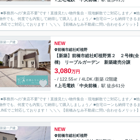
／ ■事務所への”来店不要”です！直接見たい物件集合・現地解散でご対応します／ 
物件でも、何度でも内覧して納得して購入しましょう／ ■住宅ローンも納得できるま
ルやLINEでご対応しております！ ＼＼＼ 【前橋みなみ不動産に問い合わせるメ
新築一戸建
NEW
前橋市
総社町植野
【新築】前橋市総社町植野第２ ２号棟(全
棟) リーブルガーデン 新築建売分譲
3,080
万円
- / 122.55㎡ / 4LDK /新築 /2階建
上毛電鉄
「
中央前橋
」駅 徒歩61分
／ ■事務所への”来店不要”です！直接見たい物件集合・現地解散でご対応します／ 
物件でも、何度でも内覧して納得して購入しましょう／ ■住宅ローンも納得できるま
ルやLINEでご対応しております！ ＼＼＼ 【前橋みなみ不動産に問い合わせるメ
新築一戸建
NEW
前橋市
総社町植野