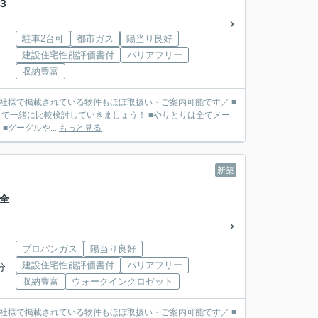
３
駐車2台可
都市ガス
陽当り良好
建設住宅性能評価書付
バリアフリー
収納豊富
■他社様で掲載されている物件もほぼ取扱い・ご案内可能です／ ■
で一緒に比較検討していきましょう！ ■やりとりは全てメー
リット】 ■グーグルや...
もっと見る
新築
全
プロパンガス
陽当り良好
建設住宅性能評価書付
バリアフリー
分
収納豊富
ウォークインクロゼット
■他社様で掲載されている物件もほぼ取扱い・ご案内可能です／ ■