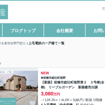
営
ブログトップ
会社概要
お問
上毛電鉄の一戸建て一覧
空き家売却専門窓口
件
新築一戸建
NEW
前橋市
総社町植野
【新築】前橋市総社町植野第２ ３号棟(全
棟) リーブルガーデン 新築建売分譲
3,080
万円
- / 128.35㎡ / 4LDK＋S(納戸) /新築 /2階建
上毛電鉄
「
中央前橋
」駅 徒歩61分