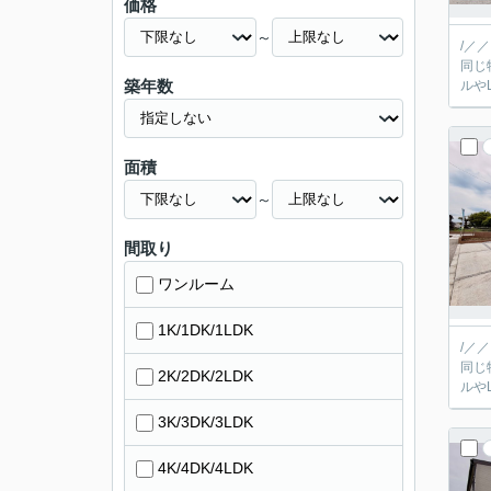
価格
～
/／
同じ
築年数
面積
～
間取り
ワンルーム
1K/1DK/1LDK
/／
同じ
2K/2DK/2LDK
3K/3DK/3LDK
4K/4DK/4LDK