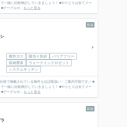
で一緒に比較検討していきましょう！ ■やりとりは全てメー
リット】 ■グーグルや...
もっと見る
新築
ラシ
都市ガス
陽当り良好
バリアフリー
収納豊富
ウォークインクロゼット
システムキッチン
■他社様で掲載されている物件もほぼ取扱い・ご案内可能です／ ■
で一緒に比較検討していきましょう！ ■やりとりは全てメー
リット】 ■グーグルや...
もっと見る
新築
グラ