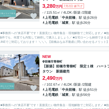
3,280
7月2日 値下げ
万円
- / 115.51㎡ / 4LDK /新築 /2階建
上毛電鉄
「
中央前橋
」駅 徒歩26分
上毛電鉄
「
城東
」駅 徒歩26分
／ ■事務所への”来店不要”です！直接見たい物件集合・現地解散でご対応します／ 
物件でも、何度でも内覧して納得して購入しましょう／ ■住宅ローンも納得できるま
ルやLINEでご対応しております！ ＼＼＼ 【前橋みなみ不動産に問い合わせるメ
新築一戸建
NEW
前橋市
青柳町
【新築】前橋市青柳町 限定１棟 ハート
タウン 新築建売
2,490
万円
- / 102.67㎡ / 4LDK /新築 /2階建
上毛電鉄
「
中央前橋
」駅 徒歩51分
上毛電鉄
「
城東
」駅 徒歩56分
／ ■事務所への”来店不要”です！直接見たい物件集合・現地解散でご対応します／ 