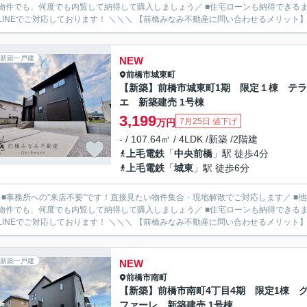
物件でも、何度でも内覧して納得して購入しましょう／ ■住宅ローンも納得できるま
ルやLINEでご対応しております！ ＼＼＼ 【前橋みなみ不動産に問い合わせるメ
新築一戸建
NEW
前橋市
城東町
【新築】前橋市城東町1期 限定１棟 テ
エ 新築建売 1号棟
3,199
7月25日 値下げ
万円
- / 107.64㎡ / 4LDK /新築 /2階建
上毛電鉄
「
中央前橋
」駅 徒歩4分
上毛電鉄
「
城東
」駅 徒歩6分
／ ■事務所への”来店不要”です！直接見たい物件集合・現地解散でご対応します／ 
物件でも、何度でも内覧して納得して購入しましょう／ ■住宅ローンも納得できるま
ルやLINEでご対応しております！ ＼＼＼ 【前橋みなみ不動産に問い合わせるメ
新築一戸建
NEW
前橋市
南町
【新築】前橋市南町4丁目4期 限定1棟 
ファーレ 新築建売 1号棟