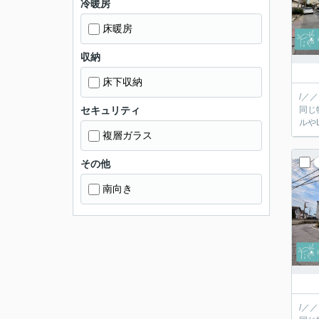
冷暖房
床暖房
収納
床下収納
/／
セキュリティ
同じ
複層ガラス
その他
南向き
/／