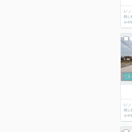
/／
同じ
/／
同じ