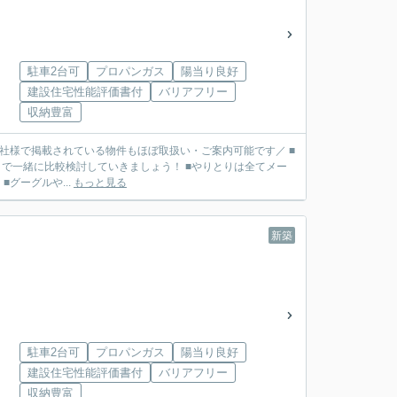
駐車2台可
プロパンガス
陽当り良好
建設住宅性能評価書付
バリアフリー
収納豊富
■他社様で掲載されている物件もほぼ取扱い・ご案内可能です／ ■
で一緒に比較検討していきましょう！ ■やりとりは全てメー
リット】 ■グーグルや...
もっと見る
新築
)
駐車2台可
プロパンガス
陽当り良好
建設住宅性能評価書付
バリアフリー
収納豊富