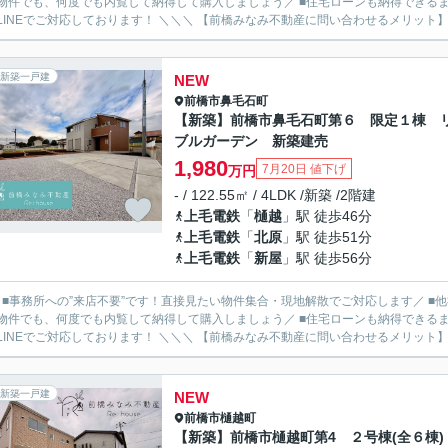
物件でも、何度でも内覧して納得して購入しましょう／ ■住宅ローンも納得できるま
ルやLINEでご対応しております！ ＼＼＼ 【前橋みなみ不動産に問い合わせるメ
新築一戸建
NEW
前橋市
鼻毛石町
【新築】前橋市鼻毛石町第６ 限定１棟 
ブルガーデン 新築建売
1,980
7月20日 値下げ
万円
- / 122.55㎡ / 4LDK /新築 /2階建
上毛電鉄
「
樋越
」駅 徒歩46分
上毛電鉄
「
北原
」駅 徒歩51分
上毛電鉄
「
新屋
」駅 徒歩56分
／ ■事務所への”来店不要”です！直接見たい物件集合・現地解散でご対応します／ 
物件でも、何度でも内覧して納得して購入しましょう／ ■住宅ローンも納得できるま
ルやLINEでご対応しております！ ＼＼＼ 【前橋みなみ不動産に問い合わせるメ
新築一戸建
NEW
前橋市
樋越町
【新築】前橋市樋越町第4 ２号棟(全６棟