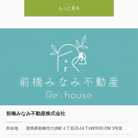
の、実際にどれくらい費用がかかるの
も重要です。なぜなら、売却価格が同じでも、どのような費用が
か分からず、不安を感じてはいません
もっと見る
発生するかによって、最終的に手元に残る金額が大きく変わって
か。特に前橋市で不動産の売却を検討
くるからです。そこで本記事では、前橋市の不動産売却でかかり
している方にとって、仲介手数料や登
記関連費用、税金など、費用の内...
やすい費用の内訳や税金、諸費用の考え方を整理しながら、総予
算感をつかむためのポイントを分かりやすく解説します。これか
ら売却の準備を進めたい方は、ぜひ参考にしてみてください。
2026.08.04
【目次】・前橋市で自...
前橋市の不動産売却はいつが良い？相
場と需要から売り時を見極め...
自宅の売却を考え始めたものの、前橋
市で不動産を売るならいつが良いの
か、判断に迷っていませんか。相場が
高いタイミングを狙いたい一方で、転
勤や住み替え、ローン残債など、待ち
過ぎることへの不安もあるはずです...
前橋みなみ不動産株式会社
所在地
群馬県前橋市六供町４丁目23‐14 T'sWOOD OM 3号室