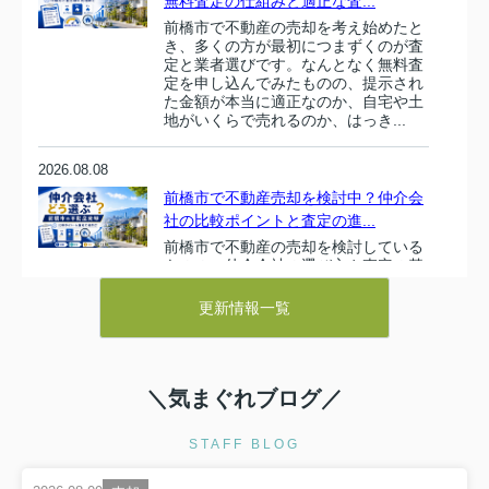
無料査定の仕組みと適正な査...
前橋市で不動産の売却を考え始めたと
き、多くの方が最初につまずくのが査
定と業者選びです。なんとなく無料査
定を申し込んでみたものの、提示され
た金額が本当に適正なのか、自宅や土
地がいくらで売れるのか、はっき...
2026.08.08
前橋市で不動産売却を検討中？仲介会
社の比較ポイントと査定の進...
前橋市で不動産の売却を検討している
ものの、仲介会社の選び方や査定の基
準が分からず、不安を感じていません
か。相場や市場の動きを知らないまま
更新情報一覧
進めてしまうと、売却価格が適正かど
うか判断しづらく、結果的に損を...
2026.08.07
＼気まぐれブログ／
※重要なお知らせ※
STAFF BLOG
【弊社固定電話について】
8/19まで
電気系統工事にともない、固定電話（027-212-