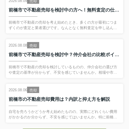
2026.08.09
売却
4896）が
利用できなくなっております。
皆様には多大なるご迷惑をお掛けして申し訳ございませ
前橋市で不動産売却を検討中の方へ！無料査定の仕組みと適正な査定額の見極め方
ん。
お問い合わせの方は下記にてご連絡お願い致します↓↓↓↓
前橋市で不動産の売却を考え始めたとき、多くの方が最初につま
・メールアドレス：info@maebashi-
ずくのが査定と業者選びです。なんとなく無料査定を申し込んで
みたものの、提示された金額が本当に適正なのか、自宅や土地が
minami.jp
いくらで売れるのか、はっきり分からないまま話が進んでしまう
・公式LINE：検索→「
@014rewmq」
ケースも少なくありません。そこで本記事では、前橋市の不動産
2026.08.08
売却
市場の特徴をふまえながら、売却査定の仕組みや価格に影響する
」
URL→「
//lin.ee/rddfA5q
前橋市で不動産売却を検討中？仲介会社の比較ポイントと査定の進め方
ポイントを分かりやすく解説します。さらに、無料査定を依頼す
る前に準備しておきたい書類や情報、信頼できる査定業者を見極
前橋みなみ不動産株式会社
めるチェックポイント、売却完了までの流れも丁寧に整理しまし
前橋市で不動産の売却を検討しているものの、仲介会社の選び方
＼通常営業中です／
た。これから不動産売却を進めたい方が、焦らず納得のいく判断
や査定の基準が分からず、不安を感じていませんか。相場や市場
定休日（水・木）
ができるよう、実務の...
の動きを知らないまま進めてしまうと、売却価格が適正かどうか
夏季休暇8/12～8/20
（8/21以降担当より順次ご連
判断しづらく、結果的に損をしてしまう可能性もあります。そこ
絡いたします）
で本記事では、前橋市の不動産売却市場の傾向や、マンション・
2026.08.06
売却
戸建て・土地ごとの相場の目安を整理しながら、仲介会社への依
前橋市の不動産売却費用は？内訳と抑え方を解説
頼の流れと比較のポイントを分かりやすく解説します。さらに、
2026.08.06
査定や仲介会社選びで失敗しないためのコツも押さえ、安心して
売却活動を進められるようサポートします。これから不動産の売
自宅を売ろうかどうか考え始めたものの、実際にどれくらい費用
前橋市の不動産売却費用は？内訳と抑
却を始めたい方は、ぜひ最後まで読み進めてください。 【目
がかかるのか分からず、不安を感じてはいませんか。特に前橋市
え方を解説
次】・前橋市の不動産売...
で不動産の売却を検討している方にとって、仲介手数料や登記関
自宅を売ろうかどうか考え始めたもの
連費用、税金など、費用の内訳を事前に把握しておくことはとて