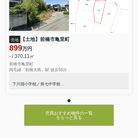
【土地】前橋市亀里町
売地
899
万円
- / 370.11㎡
前橋市亀里町
両毛線「前橋大島」駅 徒歩56分
下川淵小学校／第七中学校
/／／
◆物件情報は隠すことなく全て公開します◎
◆同じ物件を何度でも見学可能です◎
◆やり取りはメールかLINEを推奨◎
売買おすすめ物件の一覧
◆転勤がないのでずっと同じ担当者◎
をもっと見る
◆一組ずつ丁寧に対応致します◎
◆質問し放題の敷居の低い不動産屋◎
◆仲介物件（ネットに掲載されているほぼ全て）は弊社を通し
ても購入ができます◎