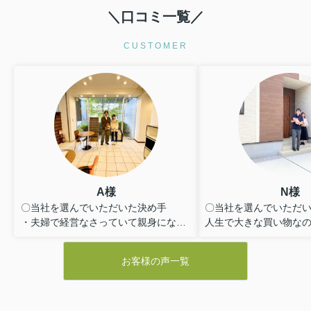
＼口コミ一覧／
CUSTOMER
A様
N様
〇当社を選んでいただいた決め手
〇当社を選んでいただ
・夫婦で経営なさっていて親身になっ
人生で大きな買い物な
て相談に乗ってくれそうだと感じた為
えていることを理解し
・他の不動産会社と違い、無理にセー
りもなく親身になって
お客様の声一覧
ルスをしておらず、良い点も悪い点も
ただいたこと。
正直に話してくださり、好感を持てた
疑問点があった時にわ
為、貴えにお願いする事としました
に説明をしていただい
家を購入までの複雑な