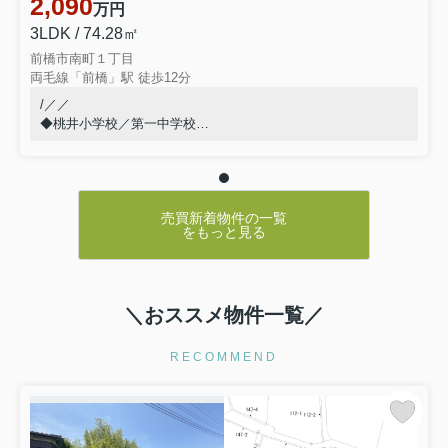
2,090
万円
3LDK / 74.28㎡
前橋市南町１丁目
両毛線「前橋」駅 徒歩12分
/／／
◆桃井小学校／第一中学校
◆他社掲載物件もまとめて見学◎
◆物件情報は隠すことなく全て公開します◎
◆同じ物件を何度でも見学可能です◎
◆やり取りはメールかLINEを推奨◎
売買新着物件の一覧
◆転勤がないのでずっと同じ担当者◎
をもっと見る
◆一組ずつ丁寧に対応致します◎
◆質問し放題の敷居の低い不動産屋◎
◆仲介物件（ネットに掲載されているほぼ全て）は弊社を通し
ても購入ができます◎
＼おススメ物件一覧／
＼＼＼
RECOMMEND