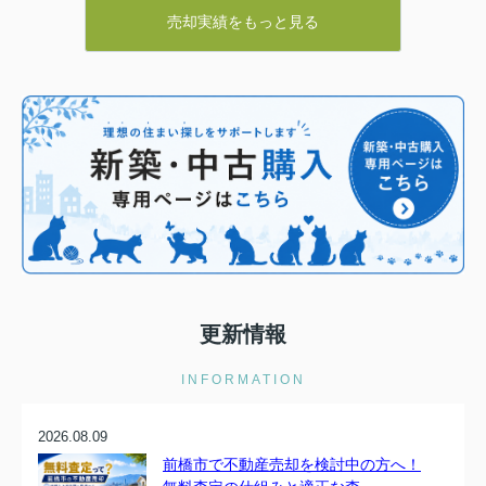
◆一組ずつ丁寧に対応致します◎
売却実績をもっと見る
◆質問し放題の敷居の低い不動産屋◎
◆仲介物件（ネットに掲載されているほぼ全て）は弊社を
通しても購入ができます◎
＼＼＼
更新情報
INFORMATION
2026.08.09
前橋市で不動産売却を検討中の方へ！