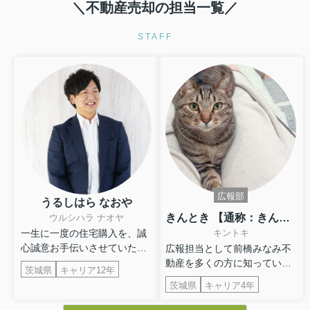
＼不動産売却の担当一覧／
〇感じたこと、良かった点、もっとこ
て行うことができ、納
うして欲しかったことなど
購入できるように客の
STAFF
定期的に建築の様子を連絡いただけた
う姿勢から信頼できる
り、急な質問にも迅速に対応してくだ
購入を決めました。
さりとても助かりました。本当にあり
がとうございました。
〇感じたこと、良かっ
うして欲しかったこと
住宅購入専用のLINEで
て、疑問点などを気楽
告ができました。
疑問点に対する返信が
く、緊急性のあるもの
いただき助かりました
広報部
うるしはら なおや
住宅購入までの流れや
きんとき 【通称：きんちゃん、きん】
ウルシハラ ナオヤ
てやることまとめたも
一生に一度の住宅購入を、誠
キントキ
し作っていただきまし
心誠意お手伝いさせていただ
広報担当として前橋みなみ不
流れが想像でき、さま
きます！...
動産を多くの方に知っていた
茨城県
キャリア12年
続きが円滑にでき助か
だくため...
茨城県
キャリア4年
住宅販売店が関わる疑