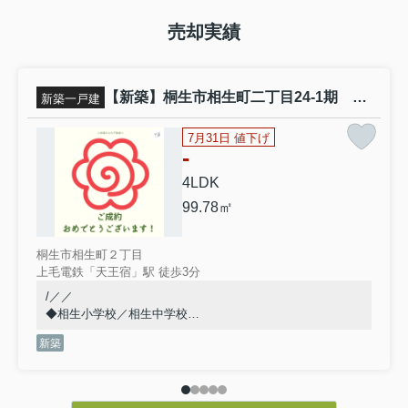
売却実績
【新築】桐生市相生町二丁目24-1期 ２号棟(全４棟) リナージュ 新築建売分譲
新築一戸建
7月31日 値下げ
-
4LDK
99.78㎡
桐生市相生町２丁目
上毛電鉄「天王宿」駅 徒歩3分
/／／
◆相生小学校／相生中学校
◆他社掲載物件もまとめて見学◎
新築
◆物件情報は隠すことなく全て公開します◎
◆同じ物件を何度でも見学可能です◎
◆やり取りはメールかLINEを推奨◎
◆転勤がないのでずっと同じ担当者◎