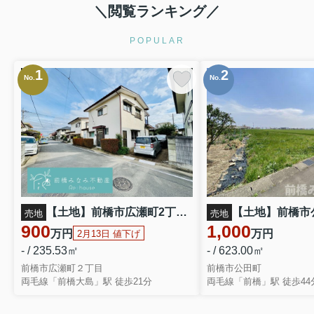
＼閲覧ランキング／
＼＼＼
POPULAR
1
2
No.
No.
【土地】前橋市広瀬町2丁目 ※現況渡し
売地
売地
900
1,000
万円
万円
2月13日 値下げ
- / 235.53㎡
- / 623.00㎡
前橋市広瀬町２丁目
前橋市公田町
両毛線「前橋大島」駅 徒歩21分
両毛線「前橋」駅 徒歩44