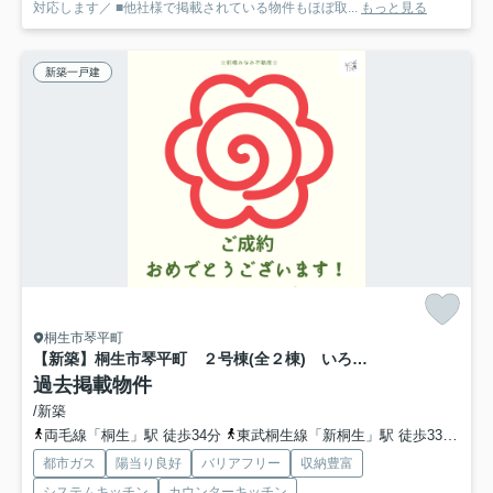
対応します／ ■他社様で掲載されている物件もほぼ取...
もっと見る
新築一戸建
桐生市琴平町
【新築】桐生市琴平町 ２号棟(全２棟) いろどりアイタウン 新築建売分譲
過去掲載物件
/新築
両毛線「桐生」駅 徒歩34分
東武桐生線「新桐生」駅 徒歩33分
上
都市ガス
陽当り良好
バリアフリー
収納豊富
システムキッチン
カウンターキッチン