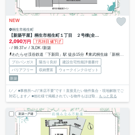
NEW
桐生市相生町
【新築平屋】桐生市相生町１丁目 ２号棟(全２棟) ブルーミングガーデン 新築建売分譲
2,090
万円
7月28日 値下げ
- / 99.37㎡ / 3LDK /新築
わたらせ渓谷鉄道「下新田」駅 徒歩15分
東武桐生線「新桐生」駅 徒歩17分
プロパンガス
陽当り良好
建設住宅性能評価書付
バリアフリー
収納豊富
ウォークインクロゼット
新築
/／／ ■事務所への”来店不要”です！直接見たい物件集合・現地解散でご
対応します／ ■他社様で掲載されている物件もほぼ取...
もっと見る
新築一戸建