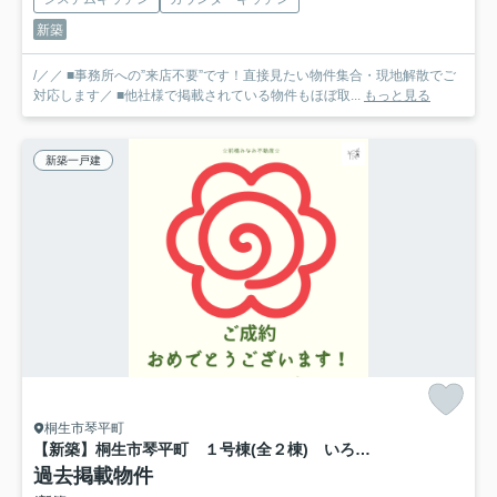
新築
/／／ ■事務所への”来店不要”です！直接見たい物件集合・現地解散でご
対応します／ ■他社様で掲載されている物件もほぼ取...
もっと見る
新築一戸建
桐生市琴平町
【新築】桐生市琴平町 １号棟(全２棟) いろどりアイタウン 新築建売分譲
過去掲載物件