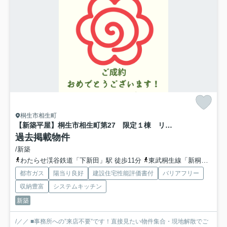
桐生市相生町
【新築平屋】桐生市相生町第27 限定１棟 リーブルガーデン 新築建売
過去掲載物件
/新築
わたらせ渓谷鉄道「下新田」駅 徒歩11分
東武桐生線「新桐生」駅 徒歩12分
都市ガス
陽当り良好
建設住宅性能評価書付
バリアフリー
収納豊富
システムキッチン
新築
/／／ ■事務所への”来店不要”です！直接見たい物件集合・現地解散でご