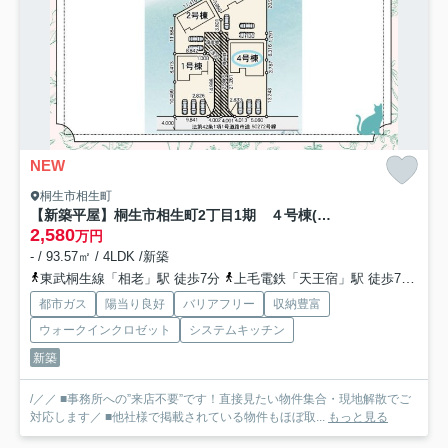
NEW
桐生市相生町
【新築平屋】桐生市相生町2丁目1期 ４号棟(全４棟) リナージュ 新築建売分譲
2,580
万円
- / 93.57㎡ / 4LDK /新築
東武桐生線「相老」駅 徒歩7分
上毛電鉄「天王宿」駅 徒歩7分
わ
都市ガス
陽当り良好
バリアフリー
収納豊富
ウォークインクロゼット
システムキッチン
新築
/／／ ■事務所への”来店不要”です！直接見たい物件集合・現地解散でご
対応します／ ■他社様で掲載されている物件もほぼ取...
もっと見る