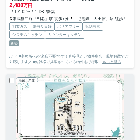
2,480
万円
- / 101.02㎡ / 4LDK /新築
東武桐生線「相老」駅 徒歩7分
上毛電鉄「天王宿」駅 徒歩7分
わ
都市ガス
陽当り良好
バリアフリー
収納豊富
システムキッチン
カウンターキッチン
新築
/／／ ■事務所への”来店不要”です！直接見たい物件集合・現地解散でご
対応します／ ■他社様で掲載されている物件もほぼ取...
もっと見る
新築一戸建