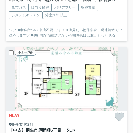
都市ガス
陽当り良好
バリアフリー
収納豊富
システムキッチン
浴室１坪以上
/／／ ■事務所への”来店不要”です！直接見たい物件集合・現地解散でご
対応します／ ■他社様で掲載されている物件もほぼ取...
もっと見る
中古一戸建
NEW
桐生市境野町
【中古】桐生市境野町6丁目 ５DK