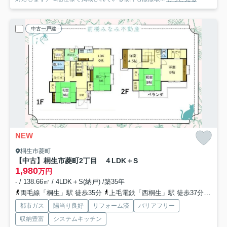
中古一戸建
NEW
桐生市菱町
【中古】桐生市菱町2丁目 ４LDK＋S
1,980
万円
- / 138.66㎡ / 4LDK＋S(納戸) /築35年
両毛線「桐生」駅 徒歩35分
上毛電鉄「西桐生」駅 徒歩37分
上毛
都市ガス
陽当り良好
リフォーム済
バリアフリー
収納豊富
システムキッチン