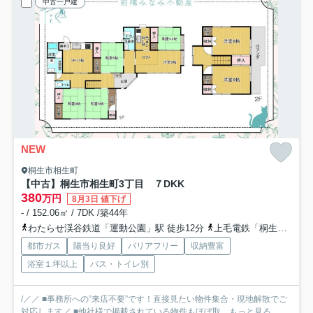
中古一戸建
NEW
桐生市相生町
【中古】桐生市相生町3丁目 ７DKK
380
万円
8月3日 値下げ
- / 152.06㎡ / 7DK /築44年
わたらせ渓谷鉄道「運動公園」駅 徒歩12分
上毛電鉄「桐生球場前」駅 徒歩15分
都市ガス
陽当り良好
バリアフリー
収納豊富
浴室１坪以上
バス・トイレ別
/／／ ■事務所への”来店不要”です！直接見たい物件集合・現地解散でご
対応します／ ■他社様で掲載されている物件もほぼ取...
もっと見る