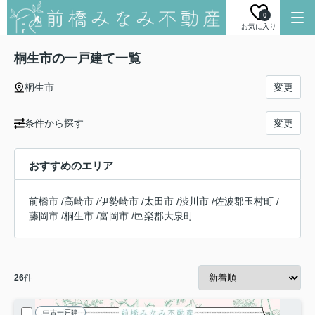
0
お気に入り
桐生市の一戸建て一覧
桐生市
変更
条件から探す
変更
おすすめのエリア
前橋市
/
高崎市
/
伊勢崎市
/
太田市
/
渋川市
/
佐波郡玉村町
/
藤岡市
/
桐生市
/
富岡市
/
邑楽郡大泉町
26
件
中古一戸建