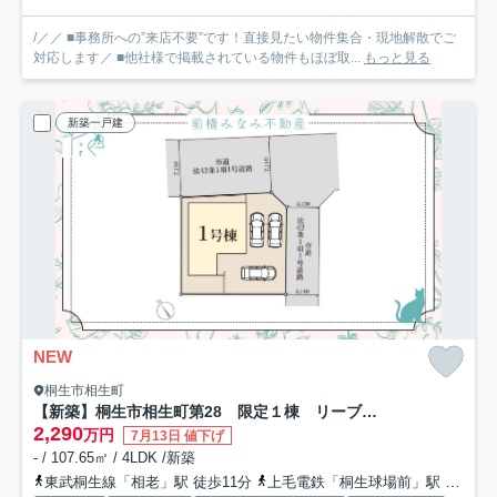
/／／ ■事務所への”来店不要”です！直接見たい物件集合・現地解散でご
対応します／ ■他社様で掲載されている物件もほぼ取...
もっと見る
新築一戸建
NEW
桐生市相生町
【新築】桐生市相生町第28 限定１棟 リーブルガーデン 新築建売
2,290
万円
7月13日 値下げ
- / 107.65㎡ / 4LDK /新築
東武桐生線「相老」駅 徒歩11分
上毛電鉄「桐生球場前」駅 徒歩11分