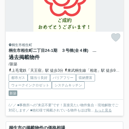
桐生市相生町
桐生市相生町二丁目24-1期 ３号棟(全４棟) リナージュ 新築建売分譲
過去掲載物件
/新築
上毛電鉄「天王宿」駅 徒歩3分
東武桐生線「相老」駅 徒歩9分
上
都市ガス
陽当り良好
バリアフリー
収納豊富
ウォークインクロゼット
システムキッチン
新築
/／／ ■事務所への”来店不要”です！直接見たい物件集合・現地解散でご
対応します／ ■他社様で掲載されている物件もほぼ取...
もっと見る
桐生市の掲載物件の価格相場