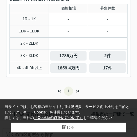
価格相場
募集件数
-
-
1R～1K
-
-
1DK～1LDK
-
-
2K～2LDK
1785万円
2件
3K～3LDK
1859.4万円
17件
4K～4LDK以上
1
当サイトでは、お客様の当サイト利用状況把握、サービス向上検討を目的と
して、クッキー（Cookie）を使用しています。
【戸建(売買)】を市区町村から探す
桐生市の一戸建て一覧
詳しくは、当社の
「Cookieの取扱いについて」
をご確認ください。
閉じる
近くの市区町村から探す