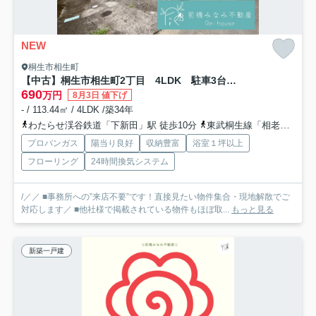
NEW
桐生市相生町
【中古】桐生市相生町2丁目 4LDK 駐車3台以上可！
690
万円
8月3日 値下げ
- / 113.44㎡ / 4LDK /築34年
わたらせ渓谷鉄道「下新田」駅 徒歩10分
東武桐生線「相老」駅 徒歩12分
プロパンガス
陽当り良好
収納豊富
浴室１坪以上
フローリング
24時間換気システム
/／／ ■事務所への”来店不要”です！直接見たい物件集合・現地解散でご
対応します／ ■他社様で掲載されている物件もほぼ取...
もっと見る
新築一戸建