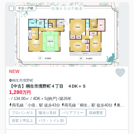
中古一戸建
NEW
桐生市境野町
【中古】桐生市境野町４丁目 ４DK＋Ｓ
1,280
万円
- / 134.00㎡ / 4DK＋S(納戸) /築26年
両毛線「小俣」駅 徒歩43分
両毛線「桐生」駅 徒歩40分
東武桐生線「新桐生」駅 徒歩44分
プロパンガス
陽当り良好
バリアフリー
収納豊富
浴室１坪以上
バス・トイレ別