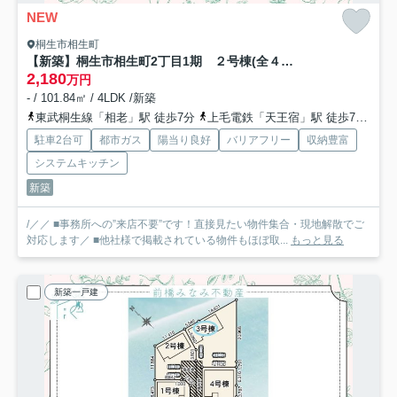
NEW
桐生市相生町
【新築】桐生市相生町2丁目1期 ２号棟(全４棟) リナージュ 新築建売分譲
2,180
万円
- / 101.84㎡ / 4LDK /新築
東武桐生線「相老」駅 徒歩7分
上毛電鉄「天王宿」駅 徒歩7分
わ
駐車2台可
都市ガス
陽当り良好
バリアフリー
収納豊富
システムキッチン
新築
/／／ ■事務所への”来店不要”です！直接見たい物件集合・現地解散でご
対応します／ ■他社様で掲載されている物件もほぼ取...
もっと見る
新築一戸建