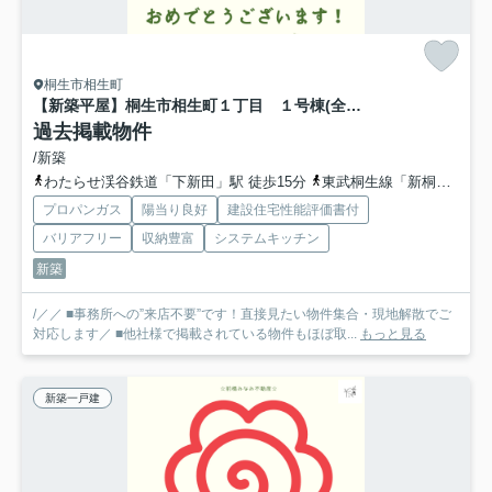
桐生市相生町
【新築平屋】桐生市相生町１丁目 １号棟(全２棟) ブルーミングガーデン 新築建売分譲
過去掲載物件
/新築
わたらせ渓谷鉄道「下新田」駅 徒歩15分
東武桐生線「新桐生」駅 徒歩17分
プロパンガス
陽当り良好
建設住宅性能評価書付
バリアフリー
収納豊富
システムキッチン
新築
/／／ ■事務所への”来店不要”です！直接見たい物件集合・現地解散でご
対応します／ ■他社様で掲載されている物件もほぼ取...
もっと見る
新築一戸建