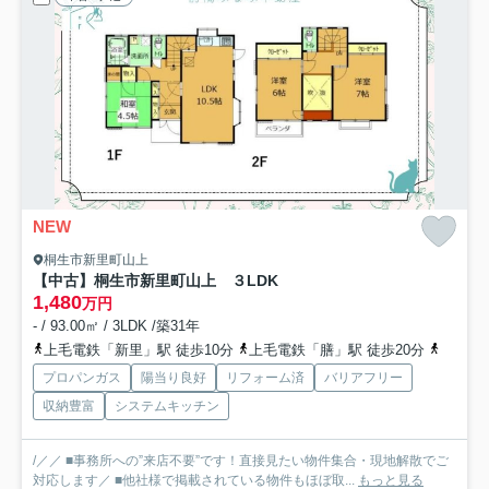
NEW
桐生市新里町山上
【中古】桐生市新里町山上 ３LDK
1,480
万円
- / 93.00㎡ / 3LDK /築31年
上毛電鉄「新里」駅 徒歩10分
上毛電鉄「膳」駅 徒歩20分
上毛電
プロパンガス
陽当り良好
リフォーム済
バリアフリー
収納豊富
システムキッチン
/／／ ■事務所への”来店不要”です！直接見たい物件集合・現地解散でご
対応します／ ■他社様で掲載されている物件もほぼ取...
もっと見る