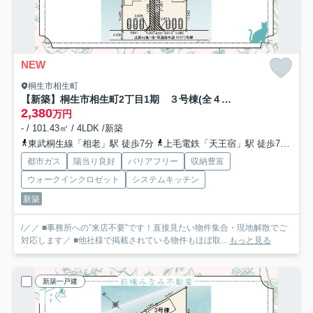
NEW
桐生市相生町
【新築】桐生市相生町2丁目1期 ３号棟(全４棟) リナージュ 新築建売分譲
2,380
万円
- / 101.43㎡ / 4LDK /新築
東武桐生線「相老」駅 徒歩7分
上毛電鉄「天王宿」駅 徒歩7分
わ
都市ガス
陽当り良好
バリアフリー
収納豊富
ウォークインクロゼット
システムキッチン
新築
/／／ ■事務所への”来店不要”です！直接見たい物件集合・現地解散でご
対応します／ ■他社様で掲載されている物件もほぼ取...
もっと見る
新築一戸建