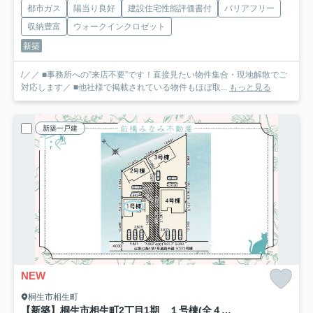
都市ガス
陽当り良好
建設住宅性能評価書付
バリアフリー
収納豊富
ウォークインクロゼット
新築
/／／ ■事務所への”来店不要”です！直接見たい物件集合・現地解散でご
対応します／ ■他社様で掲載されている物件もほぼ取...
もっと見る
新築一戸建
NEW
桐生市相生町
【新築】桐生市相生町2丁目1期 １号棟(全４棟) リナージュ 新築建売分譲