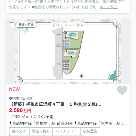
/／／ ■事務所への”来店不要”です！直接見たい物件集合・現地解散でご
対応します／ ■他社様で掲載されている物件もほぼ取...
もっと見る
新築一戸建
NEW
桐生市広沢町
【新築】桐生市広沢町４丁目 １号棟(全２棟) いろどりアイタウン 新築建売分譲
2,590
万円
- / 103.51㎡ / 4LDK /予定
東武桐生線「新桐生」駅 徒歩34分
東武桐生線「阿左美」駅 徒歩46分
都市ガス
陽当り良好
バリアフリー
収納豊富