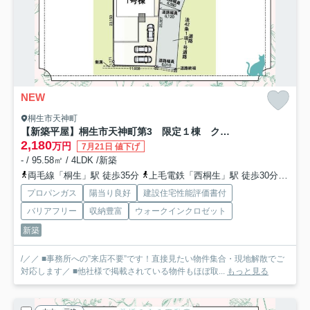
NEW
桐生市天神町
【新築平屋】桐生市天神町第3 限定１棟 クレイドルガーデン 新築建売
2,180
万円
7月21日 値下げ
- / 95.58㎡ / 4LDK /新築
両毛線「桐生」駅 徒歩35分
上毛電鉄「西桐生」駅 徒歩30分
上毛
プロパンガス
陽当り良好
建設住宅性能評価書付
バリアフリー
収納豊富
ウォークインクロゼット
新築
/／／ ■事務所への”来店不要”です！直接見たい物件集合・現地解散でご
対応します／ ■他社様で掲載されている物件もほぼ取...
もっと見る