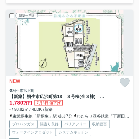
新築一戸建
NEW
桐生市広沢町
【新築】桐生市広沢町第18 ３号棟(全３棟) クレイドルガーデン 新築建売分譲
1,780
万円
7月3日 値下げ
- / 98.82㎡ / 4LDK /新築
東武桐生線「新桐生」駅 徒歩7分
わたらせ渓谷鉄道「下新田」駅 徒歩21分
プロパンガス
陽当り良好
バリアフリー
収納豊富
ウォークインクロゼット
システムキッチン