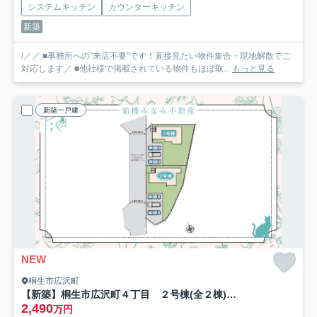
システムキッチン
カウンターキッチン
新築
/／／ ■事務所への”来店不要”です！直接見たい物件集合・現地解散でご
対応します／ ■他社様で掲載されている物件もほぼ取...
もっと見る
新築一戸建
NEW
桐生市広沢町
【新築】桐生市広沢町４丁目 ２号棟(全２棟) いろどりアイタウン 新築建売分譲
2,490
万円