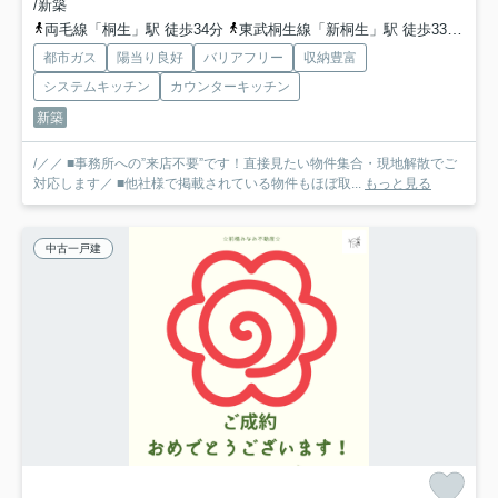
/新築
両毛線「桐生」駅 徒歩34分
東武桐生線「新桐生」駅 徒歩33分
上
都市ガス
陽当り良好
バリアフリー
収納豊富
システムキッチン
カウンターキッチン
新築
/／／ ■事務所への”来店不要”です！直接見たい物件集合・現地解散でご
対応します／ ■他社様で掲載されている物件もほぼ取...
もっと見る
中古一戸建