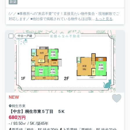
新築
/／／ ■事務所への”来店不要”です！直接見たい物件集合・現地解散でご
対応します／ ■他社様で掲載されている物件もほぼ取...
もっと見る
中古一戸建
NEW
桐生市東
【中古】桐生市東５丁目 ５K
680
万円
- / 93.50㎡ / 5K /築45年
両毛線「桐生」駅 徒歩20分
上毛電鉄「西桐生」駅 徒歩21分
上毛