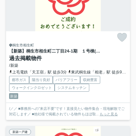
桐生市相生町
【新築】桐生市相生町二丁目24-1期 １号棟(全４棟) リナージュ 新築建売分譲
過去掲載物件
/新築
上毛電鉄「天王宿」駅 徒歩3分
東武桐生線「相老」駅 徒歩9分
上
都市ガス
陽当り良好
バリアフリー
収納豊富
ウォークインクロゼット
システムキッチン
新築
/／／ ■事務所への”来店不要”です！直接見たい物件集合・現地解散でご
対応します／ ■他社様で掲載されている物件もほぼ取...
もっと見る
新築一戸建