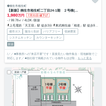
桐生市相生町
【新築】桐生市相生町二丁目24-1期 ２号棟(全４棟) リナージュ 新築建売分譲
1,980
万円
7月31日 値下げ
- / 99.78㎡ / 4LDK /新築
上毛電鉄「天王宿」駅 徒歩3分
東武桐生線「相老」駅 徒歩9分
上
都市ガス
陽当り良好
バリアフリー
収納豊富
システムキッチン
カウンターキッチン
新築
/／／ ■事務所への”来店不要”です！直接見たい物件集合・現地解散でご
対応します／ ■他社様で掲載されている物件もほぼ取...
もっと見る
新築一戸建