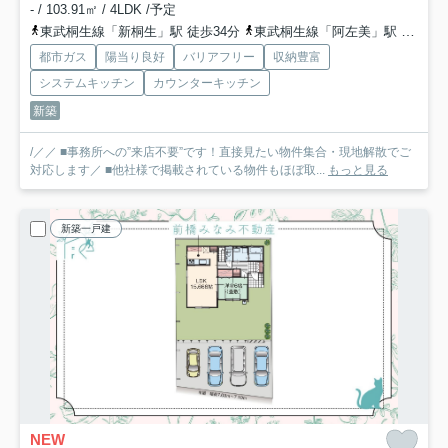
- / 103.91㎡ / 4LDK /予定
東武桐生線「新桐生」駅 徒歩34分
東武桐生線「阿左美」駅 徒歩46分
都市ガス
陽当り良好
バリアフリー
収納豊富
システムキッチン
カウンターキッチン
新築
/／／ ■事務所への”来店不要”です！直接見たい物件集合・現地解散でご
対応します／ ■他社様で掲載されている物件もほぼ取...
もっと見る
新築一戸建
NEW