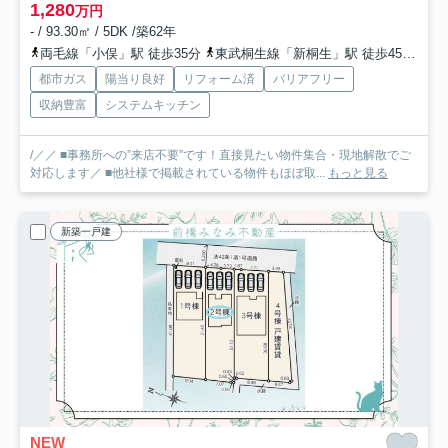
1,280
万円
- / 93.30㎡ / 5DK /築62年
両毛線「小俣」駅 徒歩35分
東武桐生線「新桐生」駅 徒歩45分
両
都市ガス
陽当り良好
リフォーム済
バリアフリー
収納豊富
システムキッチン
/／／ ■事務所への”来店不要”です！直接見たい物件集合・現地解散でご
対応します／ ■他社様で掲載されている物件もほぼ取...
もっと見る
新築一戸建
NEW