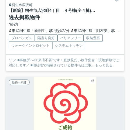
桐生市広沢町
【新築】桐生市広沢町4丁目 ４号棟(全４棟) いろどりアイタウン 新築建売分譲
過去掲載物件
/築2年
東武桐生線「新桐生」駅 徒歩27分
東武桐生線「阿左美」駅 徒歩38分
プロパンガス
陽当り良好
バリアフリー
収納豊富
ウォークインクロゼット
システムキッチン
/／／ ■事務所への”来店不要”です！直接見たい物件集合・現地解散でご
対応します／ ■他社様で掲載されている物件もほぼ取...
もっと見る
新築一戸建