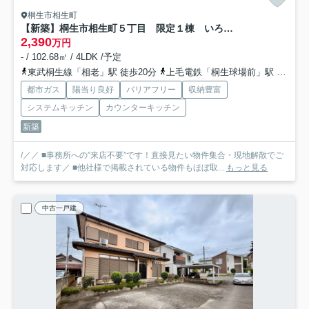
桐生市相生町
【新築】桐生市相生町５丁目 限定１棟 いろどりアイタウン 新築建売
2,390
万円
- / 102.68㎡ / 4LDK /予定
東武桐生線「相老」駅 徒歩20分
上毛電鉄「桐生球場前」駅 徒歩17分
都市ガス
陽当り良好
バリアフリー
収納豊富
システムキッチン
カウンターキッチン
新築
/／／ ■事務所への”来店不要”です！直接見たい物件集合・現地解散でご
対応します／ ■他社様で掲載されている物件もほぼ取...
もっと見る
中古一戸建