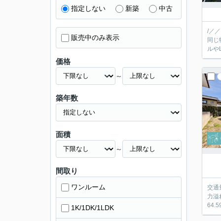
指定しない
新築
中古
/／
販売中のみ表示
同じ
価格
～
築年数
面積
～
間取り
ワンルーム
交通
力溢
64
1K/1DK/1LDK