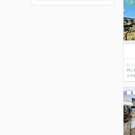
/／
同じ