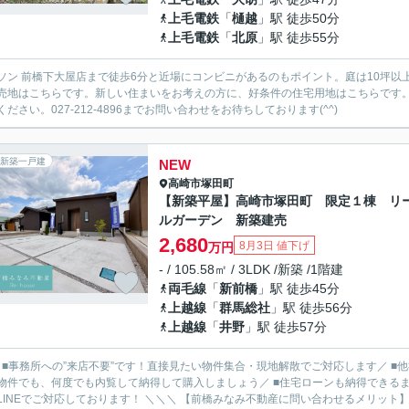
上毛電鉄
「
樋越
」駅 徒歩50分
上毛電鉄
「
北原
」駅 徒歩55分
ソン 前橋下大屋店まで徒歩6分と近場にコンビニがあるのもポイント。庭は10坪
売地はこちらです。新しい住まいをお考えの方に、好条件の住宅用地はこちらです
ください。027-212-4896までお問い合わせをお待ちしております(^^)
新築一戸建
NEW
高崎市
塚田町
【新築平屋】高崎市塚田町 限定１棟 リ
ルガーデン 新築建売
2,680
8月3日 値下げ
万円
- / 105.58㎡ / 3LDK /新築 /1階建
両毛線
「
新前橋
」駅 徒歩45分
上越線
「
群馬総社
」駅 徒歩56分
上越線
「
井野
」駅 徒歩57分
／ ■事務所への”来店不要”です！直接見たい物件集合・現地解散でご対応します／ 
物件でも、何度でも内覧して納得して購入しましょう／ ■住宅ローンも納得できるま
ルやLINEでご対応しております！ ＼＼＼ 【前橋みなみ不動産に問い合わせるメ