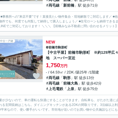
両毛線
「
新前橋
」駅 徒歩71分
／ ■事務所への”来店不要”です！直接見たい物件集合・現地解散でご対応します／ 
物件でも、何度でも内覧して納得して購入しましょう／ ■住宅ローンも納得できるま
ルやLINEでご対応しております！ ＼＼＼ 【前橋みなみ不動産に問い合わせるメ
中古一戸建
NEW
前橋市
駒形町
【中古平屋】前橋市駒形町 ※約129坪広
地 スーパー至近
1,750
万円
- / 64.59㎡ / 2DK /築25年 /1階建
両毛線
「
駒形
」駅 徒歩13分
両毛線
「
前橋大島
」駅 徒歩42分
上毛電鉄
「
上泉
」駅 徒歩75分
量が少ないので、車の運転も快適にすることができます。自転車も、がたがた道に
れる玄関収納はこちら。ダイニングキッチンがある2DKの間取りです。3沿線以上
.59平米なので、使い勝手がいいです。市街地が近いのでお買い物や公共施設などにも行