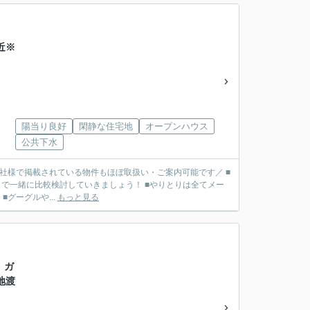
近※
陽当り良好
閑静な住宅地
オープンハウス
公共下水
■他社様で掲載されている物件もほぼ取扱い・ご案内可能です／ ■
で一緒に比較検討していきましょう！ ■やりとりは全てメー
リット】 ■グーグルや...
もっと見る
 ガ
地渡