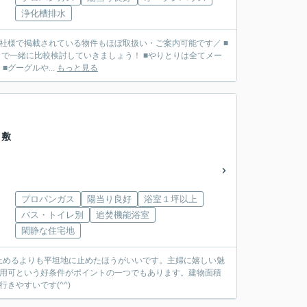
浄化槽排水
■他社様で掲載されている物件もほぼ取扱い・ご案内可能です／ ■
で一緒に比較検討していきましょう！ ■やりとりは全てメー
リット】 ■グーグルや...
もっと見る
々敷
プロパンガス
陽当り良好
浴室１坪以上
バス・トイレ別
追焚機能浴室
閑静な住宅地
止めるよりも平坦地に止めたほうがいいです。主婦に嬉しい魅
利用可という好条件がポイントの一つでもあります。建物面積
きやすいです(^^)