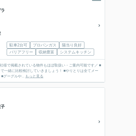
ガラ
建
駐車2台可
プロパンガス
陽当り良好
バリアフリー
収納豊富
システムキッチン
■他社様で掲載されている物件もほぼ取扱い・ご案内可能です／ ■
で一緒に比較検討していきましょう！ ■やりとりは全てメー
リット】 ■グーグルや...
もっと見る
荒子