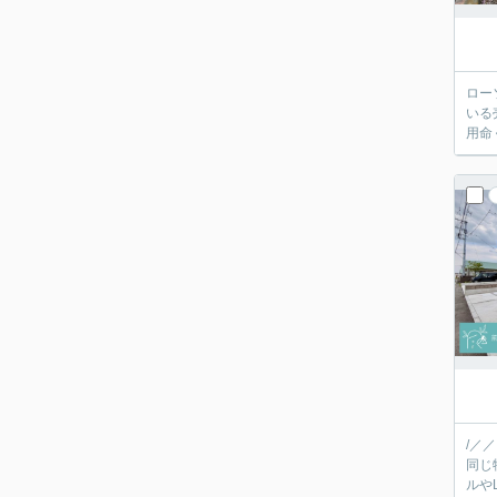
ロー
いる
用命
/／
同じ