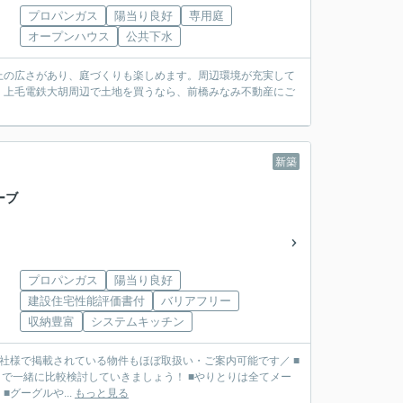
プロパンガス
陽当り良好
専用庭
オープンハウス
公共下水
以上の広さがあり、庭づくりも楽しめます。周辺環境が充実して
。上毛電鉄大胡周辺で土地を買うなら、前橋みなみ不動産にご
新築
ーブ
プロパンガス
陽当り良好
建設住宅性能評価書付
バリアフリー
収納豊富
システムキッチン
■他社様で掲載されている物件もほぼ取扱い・ご案内可能です／ ■
で一緒に比較検討していきましょう！ ■やりとりは全てメー
リット】 ■グーグルや...
もっと見る