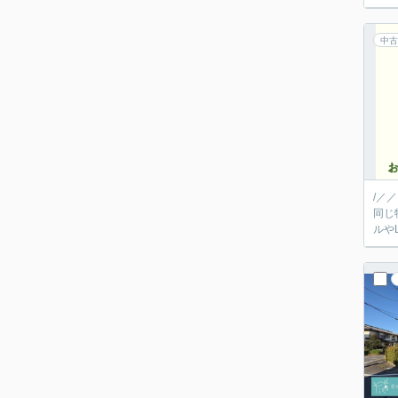
中古
/／
同じ