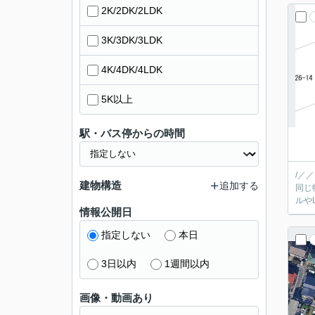
2K/2DK/2LDK
3K/3DK/3LDK
4K/4DK/4LDK
5K以上
駅・バス停からの時間
/／
建物構造
追加する
同じ
情報公開日
指定しない
本日
3日以内
1週間以内
画像・動画あり