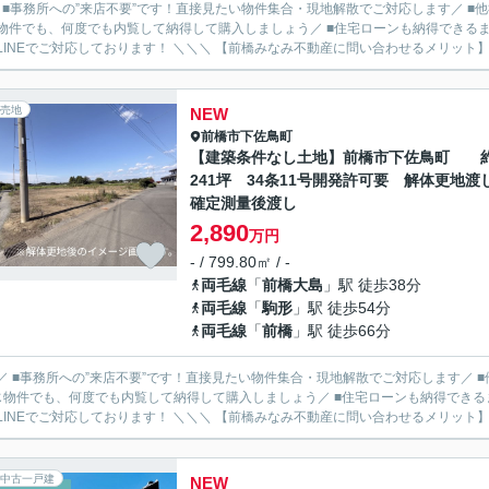
／ ■事務所への”来店不要”です！直接見たい物件集合・現地解散でご対応します／ 
物件でも、何度でも内覧して納得して購入しましょう／ ■住宅ローンも納得できるま
ルやLINEでご対応しております！ ＼＼＼ 【前橋みなみ不動産に問い合わせるメ
売地
NEW
前橋市
下佐鳥町
【建築条件なし土地】前橋市下佐鳥町 
241坪 34条11号開発許可要 解体更地
確定測量後渡し
2,890
万円
- / 799.80㎡ / -
両毛線
「
前橋大島
」駅 徒歩38分
両毛線
「
駒形
」駅 徒歩54分
両毛線
「
前橋
」駅 徒歩66分
／ ■事務所への”来店不要”です！直接見たい物件集合・現地解散でご対応します／
じ物件でも、何度でも内覧して納得して購入しましょう／ ■住宅ローンも納得できる
ルやLINEでご対応しております！ ＼＼＼ 【前橋みなみ不動産に問い合わせるメ
中古一戸建
NEW