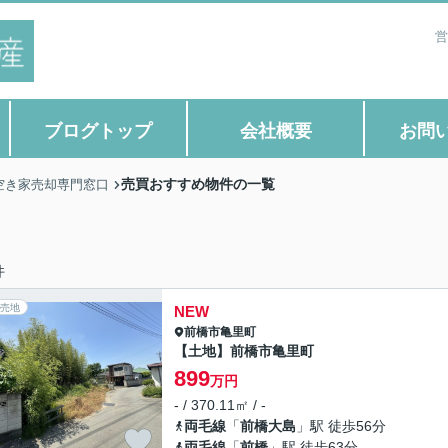
営
ブログトップ
会社概要
お問
売買おすすめ物件の一覧
空き家売却専門窓口
件
売地
NEW
前橋市
亀里町
【土地】前橋市亀里町
899
万円
- / 370.11㎡ / -
両毛線
「
前橋大島
」駅 徒歩56分
両毛線
「
前橋
」駅 徒歩63分