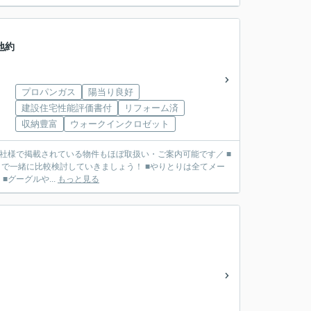
地約
プロパンガス
陽当り良好
建設住宅性能評価書付
リフォーム済
収納豊富
ウォークインクロゼット
■他社様で掲載されている物件もほぼ取扱い・ご案内可能です／ ■
で一緒に比較検討していきましょう！ ■やりとりは全てメー
リット】 ■グーグルや...
もっと見る