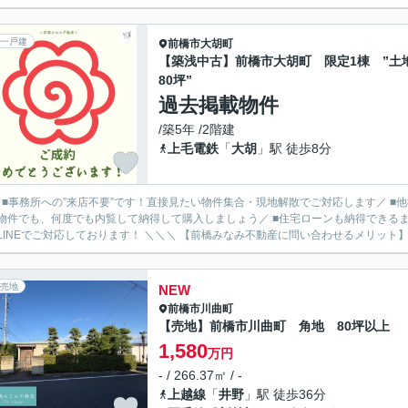
一戸建
前橋市
大胡町
【築浅中古】前橋市大胡町 限定1棟 ”土
80坪”
過去掲載物件
/築5年 /2階建
上毛電鉄
「
大胡
」駅 徒歩8分
／ ■事務所への”来店不要”です！直接見たい物件集合・現地解散でご対応します／ 
物件でも、何度でも内覧して納得して購入しましょう／ ■住宅ローンも納得できるま
ルやLINEでご対応しております！ ＼＼＼ 【前橋みなみ不動産に問い合わせるメ
売地
NEW
前橋市
川曲町
【売地】前橋市川曲町 角地 80坪以上
1,580
万円
- / 266.37㎡ / -
上越線
「
井野
」駅 徒歩36分