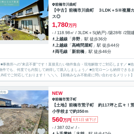
前橋市
川曲町
【中古】前橋市川曲町 ３LDK＋S※複層
ス◎
1,780
万円
- / 118.98㎡ / 3LDK＋S(納戸) /築28年 /2階
上越線
「
井野
」駅 徒歩36分
上越線
「
高崎問屋町
」駅 徒歩44分
両毛線
「
新前橋
」駅 徒歩46分
／ ■事務所への”来店不要”です！直接見たい物件集合・現地解散でご対応します／ 
物件でも、何度でも内覧して納得して購入しましょう／ ■住宅ローンも納得できるま
ルやLINEでご対応しております！ ＼＼＼ 【前橋みなみ不動産に問い合わせるメ
売地
NEW
前橋市
荒子町
【土地】前橋市荒子町 約117坪と広々！
小学校まで約350ｍ
560
6月1日 値下げ
万円
- / 387.02㎡ / -
上毛電鉄
「
大胡
」駅 徒歩47分