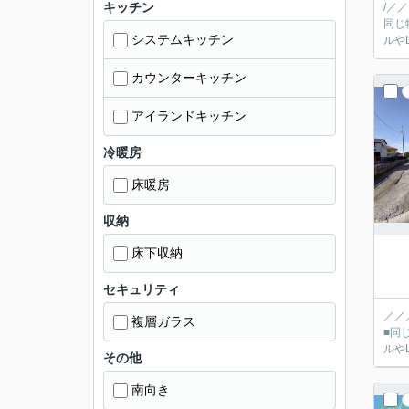
キッチン
/／
同じ
システムキッチン
カウンターキッチン
アイランドキッチン
冷暖房
床暖房
収納
床下収納
セキュリティ
／／
複層ガラス
■同
その他
南向き