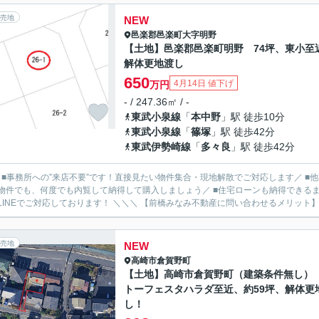
売地
NEW
邑楽郡邑楽町
大字明野
【土地】邑楽郡邑楽町明野 74坪、東小至
解体更地渡し
650
4月14日 値下げ
万円
- / 247.36㎡ / -
東武小泉線
「
本中野
」駅 徒歩10分
東武小泉線
「
篠塚
」駅 徒歩42分
東武伊勢崎線
「
多々良
」駅 徒歩42分
／ ■事務所への”来店不要”です！直接見たい物件集合・現地解散でご対応します／ 
物件でも、何度でも内覧して納得して購入しましょう／ ■住宅ローンも納得できるま
ルやLINEでご対応しております！ ＼＼＼ 【前橋みなみ不動産に問い合わせるメ
売地
NEW
高崎市
倉賀野町
【土地】高崎市倉賀野町（建築条件無し）
トーフェスタハラダ至近、約59坪、解体更
し！