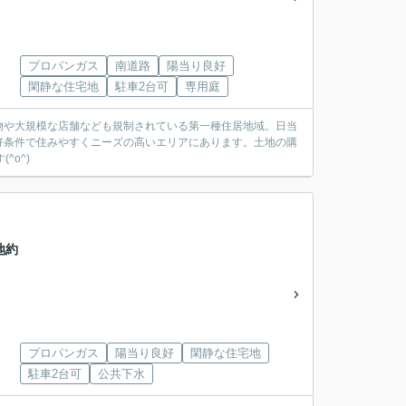
プロパンガス
南道路
陽当り良好
閑静な住宅地
駐車2台可
専用庭
物や大規模な店舗なども規制されている第一種住居地域。日当
好条件で住みやすくニーズの高いエリアにあります。土地の購
o^)
地約
プロパンガス
陽当り良好
閑静な住宅地
駐車2台可
公共下水