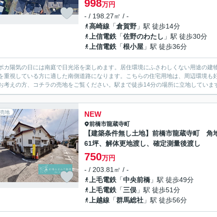
998
万円
- / 198.27㎡ / -
高崎線
「
倉賀野
」駅 徒歩14分
上信電鉄
「
佐野のわたし
」駅 徒歩30分
上信電鉄
「
根小屋
」駅 徒歩36分
ポカ陽気の日には南庭で日光浴を楽しめます。居住環境にふさわしくない用途の建
を重視している方に適した南側道路になります。こちらの住宅用地は、周辺環境も
お考えの方、コチラの売地をご覧ください。駅まで徒歩14分の場所に立地しています(^
売地
NEW
前橋市
龍蔵寺町
【建築条件無し土地】前橋市龍蔵寺町 角
61坪、解体更地渡し、確定測量後渡し
750
万円
- / 203.81㎡ / -
上毛電鉄
「
中央前橋
」駅 徒歩49分
上毛電鉄
「
三俣
」駅 徒歩51分
上越線
「
群馬総社
」駅 徒歩56分