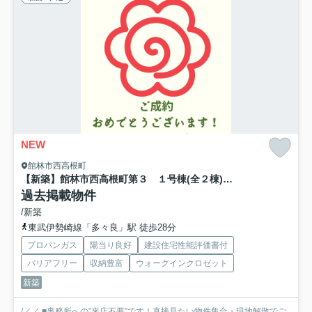
NEW
館林市西高根町
【新築】館林市西高根町第３ １号棟(全２棟) リーブルガーデン 新築建売分譲
過去掲載物件
/新築
東武伊勢崎線「多々良」駅 徒歩28分
プロパンガス
陽当り良好
建設住宅性能評価書付
バリアフリー
収納豊富
ウォークインクロゼット
新築
/／／ ■事務所への”来店不要”です！直接見たい物件集合・現地解散でご