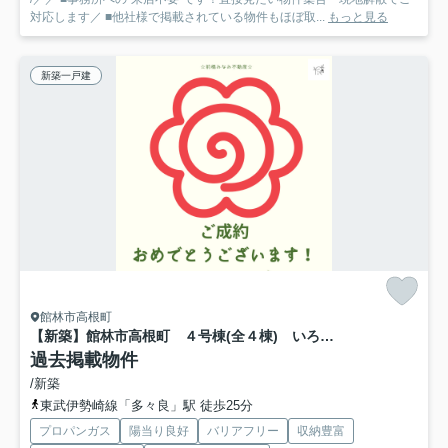
対応します／ ■他社様で掲載されている物件もほぼ取...
もっと見る
新築一戸建
館林市高根町
【新築】館林市高根町 ４号棟(全４棟) いろどりアイタウン 新築建売分譲
過去掲載物件
/新築
東武伊勢崎線「多々良」駅 徒歩25分
プロパンガス
陽当り良好
バリアフリー
収納豊富