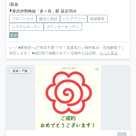
/新築
東武伊勢崎線「多々良」駅 徒歩35分
プロパンガス
陽当り良好
バリアフリー
収納豊富
システムキッチン
カウンターキッチン
新築
/／／ ■事務所への”来店不要”です！直接見たい物件集合・現地解散でご
対応します／ ■他社様で掲載されている物件もほぼ取...
もっと見る
新築一戸建