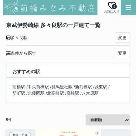
0
お気に入り
東武伊勢崎線 多々良駅の一戸建て一覧
多々良駅
変更
条件から探す
変更
おすすめの駅
前橋駅
/
中央前橋駅
/
群馬総社駅
/
新前橋駅
/
城東駅
/
新町駅
/
北藤岡駅
/
北高崎駅
/
高崎駅
/
八木原駅
5
件
新築一戸建