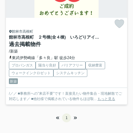
館林市高根町
館林市高根町 ２号棟(全４棟) いろどりアイタウン 新築建売分譲
過去掲載物件
/新築
東武伊勢崎線「多々良」駅 徒歩24分
プロパンガス
陽当り良好
バリアフリー
収納豊富
ウォークインクロゼット
システムキッチン
新築
/／／ ■事務所への”来店不要”です！直接見たい物件集合・現地解散でご
対応します／ ■他社様で掲載されている物件もほぼ取...
もっと見る
1