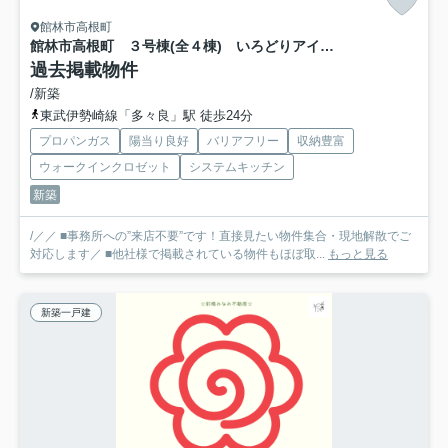
館林市高根町
館林市高根町 ３号棟(全４棟) いろどりアイタウン 新築建売分譲
過去掲載物件
/新築
東武伊勢崎線「多々良」駅 徒歩24分
プロパンガス
陽当り良好
バリアフリー
収納豊富
ウォークインクロゼット
システムキッチン
新築
/／／ ■事務所への”来店不要”です！直接見たい物件集合・現地解散でご
対応します／ ■他社様で掲載されている物件もほぼ取...
もっと見る
新築一戸建