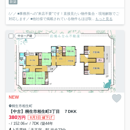
新築
/／／ ■事務所への”来店不要”です！直接見たい物件集合・現地解散でご
対応します／ ■他社様で掲載されている物件もほぼ取...
もっと見る
中古一戸建
NEW
桐生市相生町
【中古】桐生市相生町3丁目 ７DKK
380
万円
8月3日 値下げ
- / 152.06㎡ / 7DK /築44年
上毛電鉄「天王宿」駅 徒歩23分