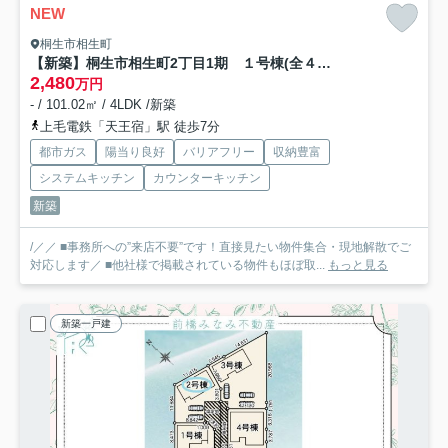
NEW
桐生市相生町
【新築】桐生市相生町2丁目1期 １号棟(全４棟) リナージュ 新築建売分譲
2,480
万円
- / 101.02㎡ / 4LDK /新築
上毛電鉄「天王宿」駅 徒歩7分
都市ガス
陽当り良好
バリアフリー
収納豊富
システムキッチン
カウンターキッチン
新築
/／／ ■事務所への”来店不要”です！直接見たい物件集合・現地解散でご
対応します／ ■他社様で掲載されている物件もほぼ取...
もっと見る
新築一戸建