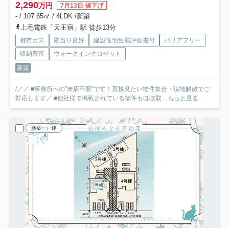
2,290
万円
7月13日 値下げ
- / 107.65㎡ / 4LDK /新築
上毛電鉄「天王宿」駅 徒歩13分
都市ガス
陽当り良好
建設住宅性能評価書付
バリアフリー
収納豊富
ウォークインクロゼット
新築
/／／ ■事務所への”来店不要”です！直接見たい物件集合・現地解散でご
対応します／ ■他社様で掲載されている物件もほぼ取...
もっと見る
新築一戸建