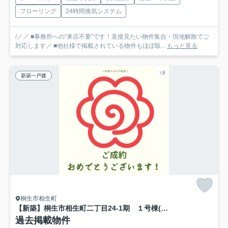
フローリング
24時間換気システム
/／／ ■事務所への”来店不要”です！直接見たい物件集合・現地解散でご
対応します／ ■他社様で掲載されている物件もほぼ取...
もっと見る
新築一戸建
桐生市相生町
【新築】桐生市相生町二丁目24-1期 １号棟(全４棟) リナージュ 新築建売分譲
過去掲載物件