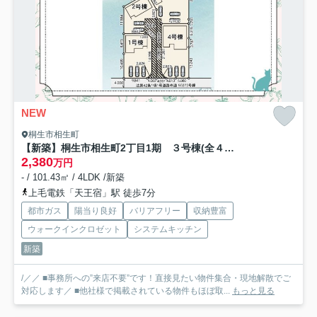
NEW
桐生市相生町
【新築】桐生市相生町2丁目1期 ３号棟(全４棟) リナージュ 新築建売分譲
2,380
万円
- / 101.43㎡ / 4LDK /新築
上毛電鉄「天王宿」駅 徒歩7分
都市ガス
陽当り良好
バリアフリー
収納豊富
ウォークインクロゼット
システムキッチン
新築
/／／ ■事務所への”来店不要”です！直接見たい物件集合・現地解散でご
対応します／ ■他社様で掲載されている物件もほぼ取...
もっと見る