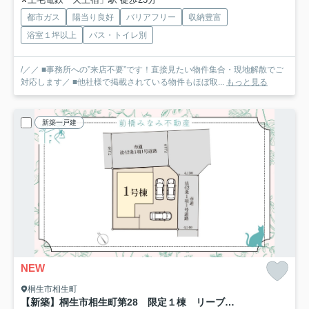
都市ガス
陽当り良好
バリアフリー
収納豊富
浴室１坪以上
バス・トイレ別
/／／ ■事務所への”来店不要”です！直接見たい物件集合・現地解散でご
対応します／ ■他社様で掲載されている物件もほぼ取...
もっと見る
新築一戸建
NEW
桐生市相生町
【新築】桐生市相生町第28 限定１棟 リーブルガーデン 新築建売