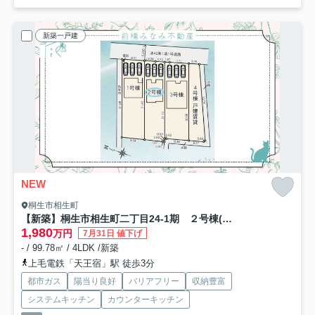
新築一戸建
NEW
桐生市相生町
【新築】桐生市相生町二丁目24-1期 ２号棟(全４棟) リナージュ 新築建売分譲
1,980
万円
7月31日 値下げ
- / 99.78㎡ / 4LDK /新築
上毛電鉄「天王宿」駅 徒歩3分
都市ガス
陽当り良好
バリアフリー
収納豊富
システムキッチン
カウンターキッチン