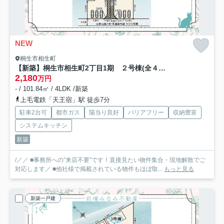
NEW
桐生市相生町
【新築】桐生市相生町2丁目1期 ２号棟(全４棟) リナージュ 新築建売分譲
2,180
万円
- / 101.84㎡ / 4LDK /新築
上毛電鉄「天王宿」駅 徒歩7分
駐車2台可
都市ガス
陽当り良好
バリアフリー
収納豊富
システムキッチン
新築
/／／ ■事務所への”来店不要”です！直接見たい物件集合・現地解散でご
対応します／ ■他社様で掲載されている物件もほぼ取...
もっと見る
新築一戸建