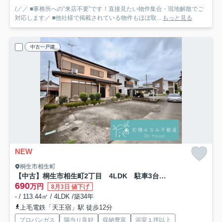
/／／ ■事務所への”来店不要”です！直接見たい物件集合・現地解散でご
対応します／ ■他社様で掲載されている物件もほぼ取...
もっと見る
中古一戸建
NEW
桐生市相生町
【中古】桐生市相生町2丁目 4LDK 駐車3台以上可！
690
万円
8月3日 値下げ
- / 113.44㎡ / 4LDK /築34年
上毛電鉄「天王宿」駅 徒歩12分
プロパンガス
陽当り良好
収納豊富
浴室１坪以上