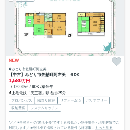
NEW
みどり市笠懸町阿左美
【中古】みどり市笠懸町阿左美 ６DK
1,580
万円
- / 120.89㎡ / 6DK /築46年
上毛電鉄「天王宿」駅 徒歩25分
プロパンガス
陽当り良好
リフォーム済
バリアフリー
収納豊富
システムキッチン
/／／ ■事務所への”来店不要”です！直接見たい物件集合・現地解散でご
対応します／ ■他社様で掲載されている物件もほぼ取...
もっと見る