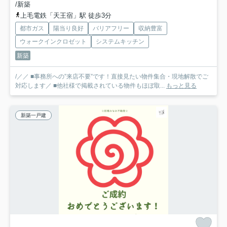
/新築
上毛電鉄「天王宿」駅 徒歩3分
都市ガス
陽当り良好
バリアフリー
収納豊富
ウォークインクロゼット
システムキッチン
新築
/／／ ■事務所への”来店不要”です！直接見たい物件集合・現地解散でご
対応します／ ■他社様で掲載されている物件もほぼ取...
もっと見る
新築一戸建