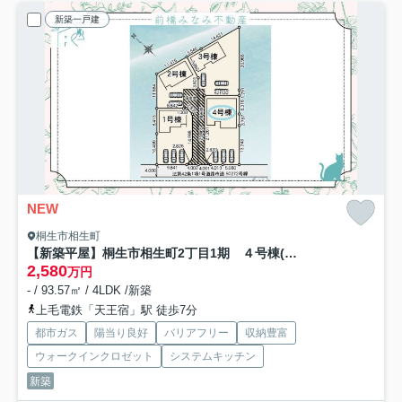
新築一戸建
NEW
桐生市相生町
【新築平屋】桐生市相生町2丁目1期 ４号棟(全４棟) リナージュ 新築建売分譲
2,580
万円
- / 93.57㎡ / 4LDK /新築
上毛電鉄「天王宿」駅 徒歩7分
都市ガス
陽当り良好
バリアフリー
収納豊富
ウォークインクロゼット
システムキッチン
新築