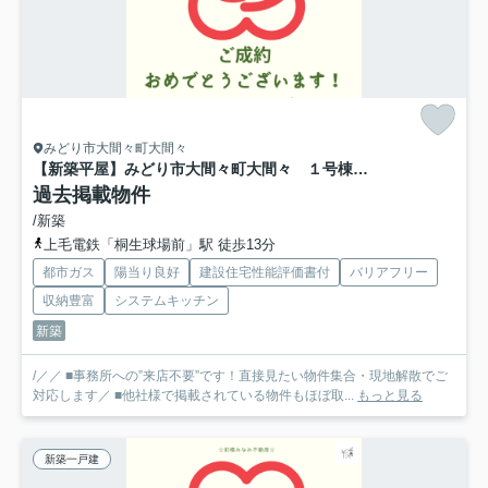
みどり市大間々町大間々
【新築平屋】みどり市大間々町大間々 １号棟(全２棟) ブルーミングガーデン 新築建売分譲
過去掲載物件
/新築
上毛電鉄「桐生球場前」駅 徒歩13分
都市ガス
陽当り良好
建設住宅性能評価書付
バリアフリー
収納豊富
システムキッチン
新築
/／／ ■事務所への”来店不要”です！直接見たい物件集合・現地解散でご
対応します／ ■他社様で掲載されている物件もほぼ取...
もっと見る
新築一戸建