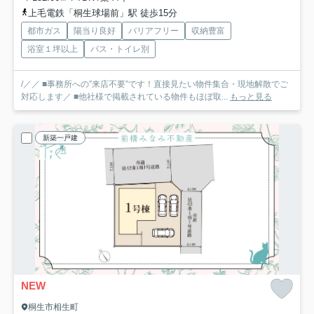
上毛電鉄「桐生球場前」駅 徒歩15分
都市ガス
陽当り良好
バリアフリー
収納豊富
浴室１坪以上
バス・トイレ別
/／／ ■事務所への”来店不要”です！直接見たい物件集合・現地解散でご
対応します／ ■他社様で掲載されている物件もほぼ取...
もっと見る
新築一戸建
NEW
桐生市相生町