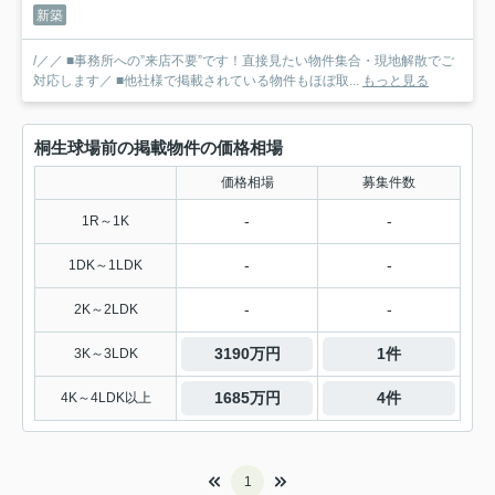
新築
/／／ ■事務所への”来店不要”です！直接見たい物件集合・現地解散でご
対応します／ ■他社様で掲載されている物件もほぼ取...
もっと見る
桐生球場前の掲載物件の価格相場
価格相場
募集件数
-
-
1R～1K
-
-
1DK～1LDK
-
-
2K～2LDK
3190万円
1件
3K～3LDK
1685万円
4件
4K～4LDK以上
1