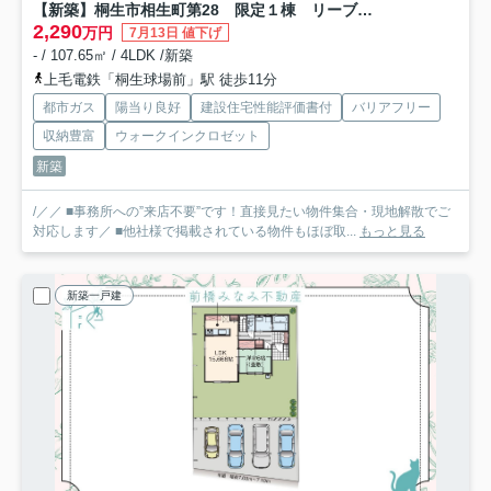
【新築】桐生市相生町第28 限定１棟 リーブルガーデン 新築建売
2,290
万円
7月13日 値下げ
- / 107.65㎡ / 4LDK /新築
上毛電鉄「桐生球場前」駅 徒歩11分
都市ガス
陽当り良好
建設住宅性能評価書付
バリアフリー
収納豊富
ウォークインクロゼット
新築
/／／ ■事務所への”来店不要”です！直接見たい物件集合・現地解散でご
対応します／ ■他社様で掲載されている物件もほぼ取...
もっと見る
新築一戸建