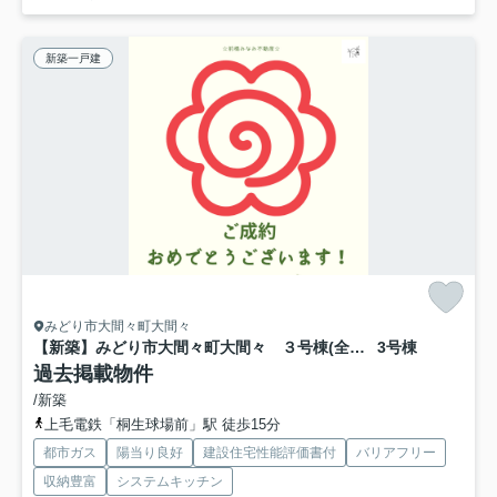
新築一戸建
みどり市大間々町大間々
【新築】みどり市大間々町大間々 ３号棟(全３棟) ブルーミングガーデン 新築建売分譲
3号棟
過去掲載物件
/新築
上毛電鉄「桐生球場前」駅 徒歩15分
都市ガス
陽当り良好
建設住宅性能評価書付
バリアフリー
収納豊富
システムキッチン