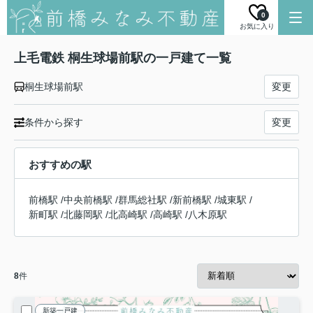
0
お気に入り
上毛電鉄 桐生球場前駅の一戸建て一覧
桐生球場前駅
変更
条件から探す
変更
おすすめの駅
前橋駅
/
中央前橋駅
/
群馬総社駅
/
新前橋駅
/
城東駅
/
新町駅
/
北藤岡駅
/
北高崎駅
/
高崎駅
/
八木原駅
8
件
新築一戸建