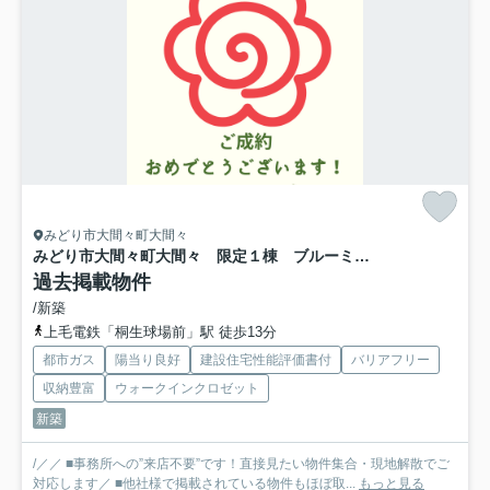
みどり市大間々町大間々
みどり市大間々町大間々 限定１棟 ブルーミングガーデン 新築建売
過去掲載物件
/新築
上毛電鉄「桐生球場前」駅 徒歩13分
都市ガス
陽当り良好
建設住宅性能評価書付
バリアフリー
収納豊富
ウォークインクロゼット
新築
/／／ ■事務所への”来店不要”です！直接見たい物件集合・現地解散でご
対応します／ ■他社様で掲載されている物件もほぼ取...
もっと見る