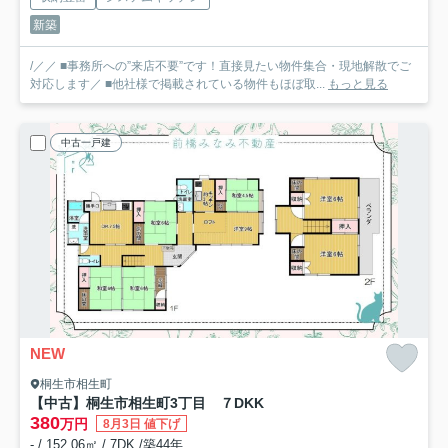
新築
/／／ ■事務所への”来店不要”です！直接見たい物件集合・現地解散でご
対応します／ ■他社様で掲載されている物件もほぼ取...
もっと見る
中古一戸建
NEW
桐生市相生町
【中古】桐生市相生町3丁目 ７DKK
380
万円
8月3日 値下げ
- / 152.06㎡ / 7DK /築44年