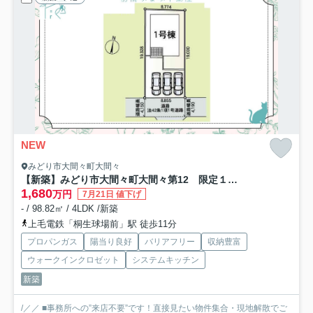
NEW
みどり市大間々町大間々
【新築】みどり市大間々町大間々第12 限定１棟 クレイドルガーデン 新築建売
1,680
万円
7月21日 値下げ
- / 98.82㎡ / 4LDK /新築
上毛電鉄「桐生球場前」駅 徒歩11分
プロパンガス
陽当り良好
バリアフリー
収納豊富
ウォークインクロゼット
システムキッチン
新築
/／／ ■事務所への”来店不要”です！直接見たい物件集合・現地解散でご