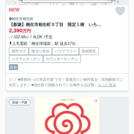
NEW
桐生市相生町
【新築】桐生市相生町５丁目 限定１棟 いろどりアイタウン 新築建売
2,390
万円
- / 102.68㎡ / 4LDK /予定
上毛電鉄「桐生球場前」駅 徒歩17分
都市ガス
陽当り良好
バリアフリー
収納豊富
システムキッチン
カウンターキッチン
新築
/／／ ■事務所への”来店不要”です！直接見たい物件集合・現地解散でご
対応します／ ■他社様で掲載されている物件もほぼ取...
もっと見る
新築一戸建