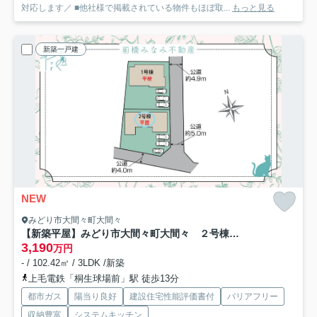
対応します／ ■他社様で掲載されている物件もほぼ取...
もっと見る
新築一戸建
NEW
みどり市大間々町大間々
【新築平屋】みどり市大間々町大間々 ２号棟(全２棟) ブルーミングガーデン 新築建売分譲
3,190
万円
- / 102.42㎡ / 3LDK /新築
上毛電鉄「桐生球場前」駅 徒歩13分
都市ガス
陽当り良好
建設住宅性能評価書付
バリアフリー
収納豊富
システムキッチン