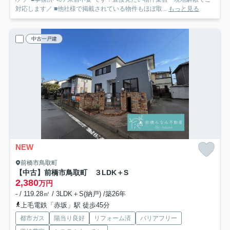
対応します／ ■他社様で掲載されている物件もほぼ取...
もっと見る
中古一戸建
NEW
前橋市鳥取町
【中古】前橋市鳥取町 ３LDK＋S
2,380
万円
- / 119.28㎡ / 3LDK＋S(納戸) /築26年
上毛電鉄「赤坂」駅 徒歩45分
都市ガス
陽当り良好
リフォーム済
バリアフリー