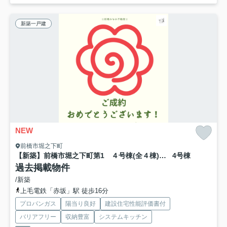
新築一戸建
NEW
前橋市堀之下町
【新築】前橋市堀之下町第1 ４号棟(全４棟) クレイドルガーデン 新築建売分譲
4号棟
過去掲載物件
/新築
上毛電鉄「赤坂」駅 徒歩16分
プロパンガス
陽当り良好
建設住宅性能評価書付
バリアフリー
収納豊富
システムキッチン