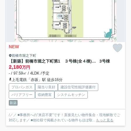
NEW
前橋市堀之下町
【新築】前橋市堀之下町第1 ３号棟(全４棟) クレイドルガーデン 新築建売分譲
3号棟
2,180
万円
- / 97.59㎡ / 4LDK /予定
上毛電鉄「赤坂」駅 徒歩16分
プロパンガス
陽当り良好
建設住宅性能評価書付
バリアフリー
収納豊富
システムキッチン
新築
/／／ ■事務所への”来店不要”です！直接見たい物件集合・現地解散でご
対応します／ ■他社様で掲載されている物件もほぼ取...
もっと見る