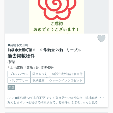
前橋市女屋町
前橋市女屋町第２ ２号棟(全２棟) リーブルガーデン 新築建売分譲
過去掲載物件
/新築
上毛電鉄「赤坂」駅 徒歩40分
プロパンガス
陽当り良好
建設住宅性能評価書付
バリアフリー
収納豊富
ウォークインクロゼット
新築
/／／ ■事務所への”来店不要”です！直接見たい物件集合・現地解散でご
対応します／ ■他社様で掲載されている物件もほぼ取...
もっと見る