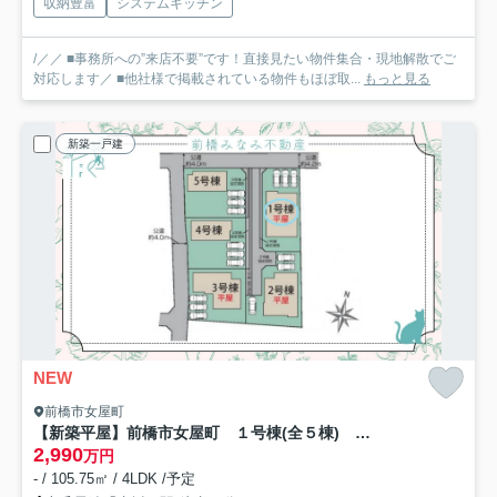
収納豊富
システムキッチン
/／／ ■事務所への”来店不要”です！直接見たい物件集合・現地解散でご
対応します／ ■他社様で掲載されている物件もほぼ取...
もっと見る
新築一戸建
NEW
前橋市女屋町
【新築平屋】前橋市女屋町 １号棟(全５棟) ブルーミングガーデン 新築建売分譲
2,990
万円
- / 105.75㎡ / 4LDK /予定