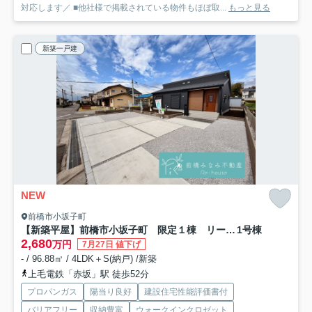
対応します／ ■他社様で掲載されている物件もほぼ取...
もっと見る
新築一戸建
NEW
前橋市小坂子町
【新築平屋】前橋市小坂子町 限定１棟 リーブルガーデン 新築建売
1号棟
2,680
万円
7月27日 値下げ
- / 96.88㎡ / 4LDK＋S(納戸) /新築
上毛電鉄「赤坂」駅 徒歩52分
プロパンガス
陽当り良好
建設住宅性能評価書付
バリアフリー
収納豊富
ウォークインクロゼット