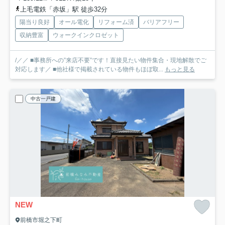
上毛電鉄「赤坂」駅 徒歩32分
陽当り良好
オール電化
リフォーム済
バリアフリー
収納豊富
ウォークインクロゼット
/／／ ■事務所への”来店不要”です！直接見たい物件集合・現地解散でご
対応します／ ■他社様で掲載されている物件もほぼ取...
もっと見る
中古一戸建
NEW
前橋市堀之下町