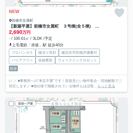
NEW
前橋市女屋町
【新築平屋】前橋市女屋町 ３号棟(全５棟) ブルーミングガーデン 新築建売分譲
2,690
万円
- / 100.61㎡ / 3LDK /予定
上毛電鉄「赤坂」駅 徒歩40分
プロパンガス
陽当り良好
建設住宅性能評価書付
バリアフリー
収納豊富
ウォークインクロゼット
新築
/／／ ■事務所への”来店不要”です！直接見たい物件集合・現地解散でご
対応します／ ■他社様で掲載されている物件もほぼ取...
もっと見る
新築一戸建