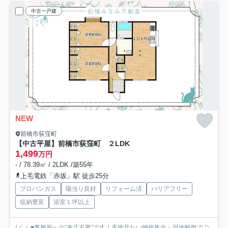
中古一戸建
NEW
前橋市荻窪町
【中古平屋】前橋市荻窪町 ２LDK
1,499
万円
- / 78.39㎡ / 2LDK /築55年
上毛電鉄「赤坂」駅 徒歩25分
プロパンガス
陽当り良好
リフォーム済
バリアフリー
収納豊富
浴室１坪以上
/／／ ■事務所への”来店不要”です！直接見たい物件集合・現地解散でご