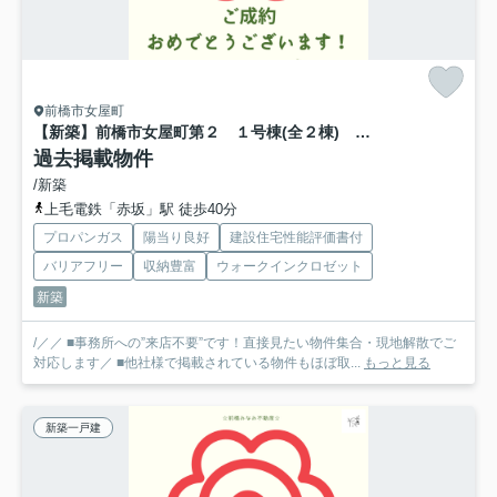
前橋市女屋町
【新築】前橋市女屋町第２ １号棟(全２棟) リーブルガーデン 新築建売分譲
過去掲載物件
/新築
上毛電鉄「赤坂」駅 徒歩40分
プロパンガス
陽当り良好
建設住宅性能評価書付
バリアフリー
収納豊富
ウォークインクロゼット
新築
/／／ ■事務所への”来店不要”です！直接見たい物件集合・現地解散でご
対応します／ ■他社様で掲載されている物件もほぼ取...
もっと見る
新築一戸建