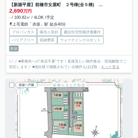
【新築平屋】前橋市女屋町 ２号棟(全５棟) ブルーミングガーデン 新築建売分譲
2,690
万円
- / 100.82㎡ / 4LDK /予定
上毛電鉄「赤坂」駅 徒歩40分
プロパンガス
陽当り良好
建設住宅性能評価書付
バリアフリー
収納豊富
ウォークインクロゼット
新築
/／／ ■事務所への”来店不要”です！直接見たい物件集合・現地解散でご
対応します／ ■他社様で掲載されている物件もほぼ取...
もっと見る
新築一戸建