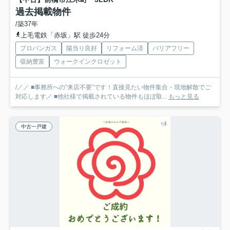
過去掲載物件
/築37年
上毛電鉄「赤坂」駅 徒歩24分
プロパンガス
陽当り良好
リフォーム済
バリアフリー
収納豊富
ウォークインクロゼット
/／／ ■事務所への”来店不要”です！直接見たい物件集合・現地解散でご
対応します／ ■他社様で掲載されている物件もほぼ取...
もっと見る
中古一戸建