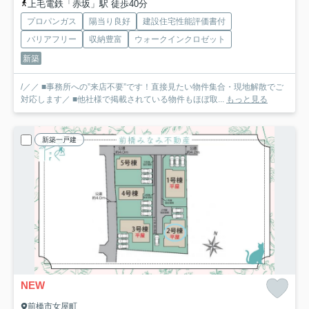
上毛電鉄「赤坂」駅 徒歩40分
プロパンガス
陽当り良好
建設住宅性能評価書付
バリアフリー
収納豊富
ウォークインクロゼット
新築
/／／ ■事務所への”来店不要”です！直接見たい物件集合・現地解散でご
対応します／ ■他社様で掲載されている物件もほぼ取...
もっと見る
新築一戸建
NEW
前橋市女屋町