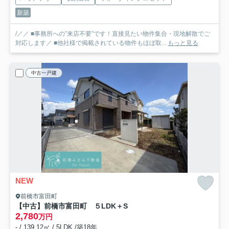
新築
/／／ ■事務所への”来店不要”です！直接見たい物件集合・現地解散でご
対応します／ ■他社様で掲載されている物件もほぼ取...
もっと見る
中古一戸建
NEW
前橋市富田町
【中古】前橋市富田町 ５LDK＋S
2,780
万円
- / 139.12㎡ / 5LDK /築18年