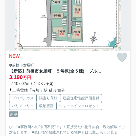
NEW
前橋市女屋町
【新築】前橋市女屋町 ５号棟(全５棟) ブルーミングガーデン 新築建売分譲
3,190
万円
- / 107.02㎡ / 4LDK /予定
上毛電鉄「赤坂」駅 徒歩40分
プロパンガス
陽当り良好
建設住宅性能評価書付
バリアフリー
収納豊富
ウォークインクロゼット
新築
/／／ ■事務所への”来店不要”です！直接見たい物件集合・現地解散でご
対応します／ ■他社様で掲載されている物件もほぼ取...
もっと見る