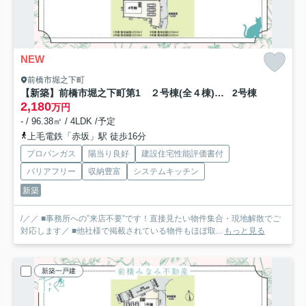
NEW
前橋市堀之下町
【新築】前橋市堀之下町第1 ２号棟(全４棟) クレイドルガーデン 新築建売分譲
2号棟
2,180
万円
- / 96.38㎡ / 4LDK /予定
上毛電鉄「赤坂」駅 徒歩16分
プロパンガス
陽当り良好
建設住宅性能評価書付
バリアフリー
収納豊富
システムキッチン
新築
/／／ ■事務所への”来店不要”です！直接見たい物件集合・現地解散でご
対応します／ ■他社様で掲載されている物件もほぼ取...
もっと見る
新築一戸建