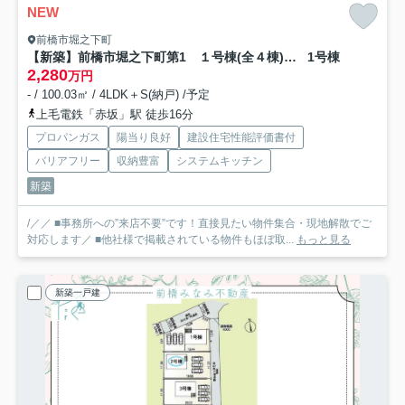
NEW
前橋市堀之下町
【新築】前橋市堀之下町第1 １号棟(全４棟) クレイドルガーデン 新築建売分譲
1号棟
2,280
万円
- / 100.03㎡ / 4LDK＋S(納戸) /予定
上毛電鉄「赤坂」駅 徒歩16分
プロパンガス
陽当り良好
建設住宅性能評価書付
バリアフリー
収納豊富
システムキッチン
新築
/／／ ■事務所への”来店不要”です！直接見たい物件集合・現地解散でご
対応します／ ■他社様で掲載されている物件もほぼ取...
もっと見る
新築一戸建