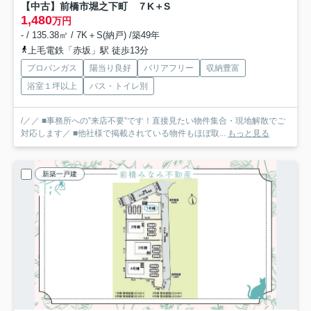
【中古】前橋市堀之下町 ７K＋S
1,480
万円
- / 135.38㎡ / 7K＋S(納戸) /築49年
上毛電鉄「赤坂」駅 徒歩13分
プロパンガス
陽当り良好
バリアフリー
収納豊富
浴室１坪以上
バス・トイレ別
/／／ ■事務所への”来店不要”です！直接見たい物件集合・現地解散でご
対応します／ ■他社様で掲載されている物件もほぼ取...
もっと見る
新築一戸建