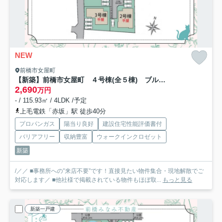
NEW
前橋市女屋町
【新築】前橋市女屋町 ４号棟(全５棟) ブルーミングガーデン 新築建売分譲
2,690
万円
- / 115.93㎡ / 4LDK /予定
上毛電鉄「赤坂」駅 徒歩40分
プロパンガス
陽当り良好
建設住宅性能評価書付
バリアフリー
収納豊富
ウォークインクロゼット
新築
/／／ ■事務所への”来店不要”です！直接見たい物件集合・現地解散でご
対応します／ ■他社様で掲載されている物件もほぼ取...
もっと見る
新築一戸建