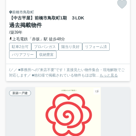
前橋市鳥取町
【中古平屋】前橋市鳥取町1期 ３LDK
過去掲載物件
/築39年
上毛電鉄「赤坂」駅 徒歩48分
駐車2台可
プロパンガス
陽当り良好
リフォーム済
バリアフリー
収納豊富
/／／ ■事務所への”来店不要”です！直接見たい物件集合・現地解散でご
対応します／ ■他社様で掲載されている物件もほぼ取...
もっと見る
新築一戸建