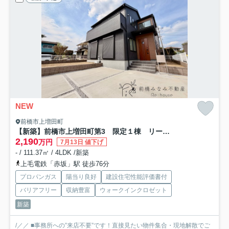
NEW
前橋市上増田町
【新築】前橋市上増田町第3 限定１棟 リーブルガーデン 新築建売
2,190
万円
7月13日 値下げ
- / 111.37㎡ / 4LDK /新築
上毛電鉄「赤坂」駅 徒歩76分
プロパンガス
陽当り良好
建設住宅性能評価書付
バリアフリー
収納豊富
ウォークインクロゼット
新築
/／／ ■事務所への”来店不要”です！直接見たい物件集合・現地解散でご