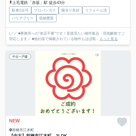
上毛電鉄「赤坂」駅 徒歩43分
駐車2台可
プロパンガス
陽当り良好
リフォーム済
バリアフリー
収納豊富
/／／ ■事務所への”来店不要”です！直接見たい物件集合・現地解散でご
対応します／ ■他社様で掲載されている物件もほぼ取...
もっと見る
中古一戸建
NEW
前橋市江木町
【中古】前橋市江木町 3LDK