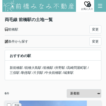
0
お気に入り
両毛線 前橋駅の土地一覧
前橋駅
変更
条件から探す
変更
おすすめの駅
新前橋駅
/
前橋大島駅
/
前橋駅
/
井野駅
/
高崎問屋町駅
/
三俣駅
/
駒形駅
/
片貝駅
/
中央前橋駅
/
城東駅
6
件
売地