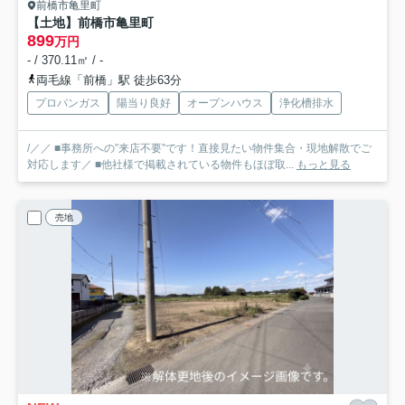
前橋市亀里町
【土地】前橋市亀里町
899
万円
- / 370.11㎡ / -
両毛線「前橋」駅 徒歩63分
プロパンガス
陽当り良好
オープンハウス
浄化槽排水
/／／ ■事務所への”来店不要”です！直接見たい物件集合・現地解散でご
対応します／ ■他社様で掲載されている物件もほぼ取...
もっと見る
売地