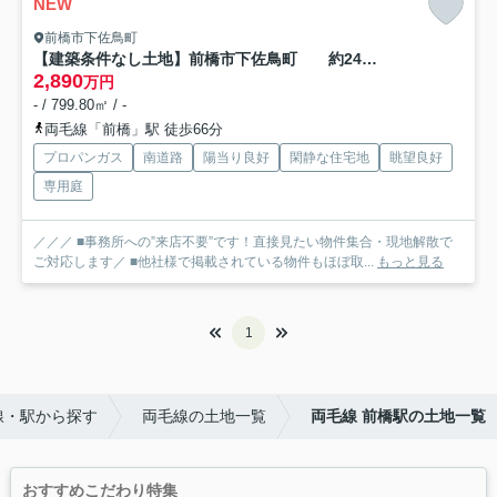
NEW
前橋市下佐鳥町
【建築条件なし土地】前橋市下佐鳥町 約241坪 34条11号開発許可要 解体更地渡し 確定測量後渡し
2,890
万円
- / 799.80㎡ / -
両毛線「前橋」駅 徒歩66分
プロパンガス
南道路
陽当り良好
閑静な住宅地
眺望良好
専用庭
／／／ ■事務所への”来店不要”です！直接見たい物件集合・現地解散で
ご対応します／ ■他社様で掲載されている物件もほぼ取...
もっと見る
1
線・駅から探す
両毛線の土地一覧
両毛線 前橋駅の土地一覧
おすすめこだわり特集