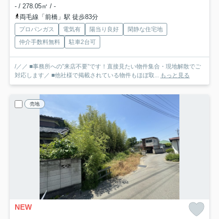
- / 278.05㎡ / -
両毛線「前橋」駅 徒歩83分
プロパンガス
電気有
陽当り良好
閑静な住宅地
仲介手数料無料
駐車2台可
/／／ ■事務所への”来店不要”です！直接見たい物件集合・現地解散でご
対応します／ ■他社様で掲載されている物件もほぼ取...
もっと見る
売地
NEW