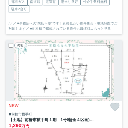
都市ガス
南道路
電気有
陽当り良好
仲介手数料無料
駐車2台可
/／／ ■事務所への”来店不要”です！直接見たい物件集合・現地解散でご
対応します／ ■他社様で掲載されている物件もほぼ取...
もっと見る
売地
NEW
前橋市横手町
【土地】前橋市横手町１期 1号地(全４区画) 約８４坪
1,290
万円