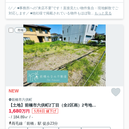
/／／ ■事務所への”来店不要”です！直接見たい物件集合・現地解散でご
対応します／ ■他社様で掲載されている物件もほぼ取...
もっと見る
売地
NEW
前橋市六供町
【土地】前橋市六供町2丁目（全2区画）2号地 約55坪売地
1,680
万円
5月8日 値下げ
- / 184.89㎡ / -
両毛線「前橋」駅 徒歩23分