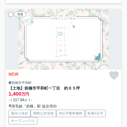
売地
NEW
前橋市平和町
【土地】前橋市平和町一丁目 約６５坪
1,400
万円
- / 217.94㎡ / -
両毛線「前橋」駅 徒歩30分
陽当り良好
閑静な住宅地
仲介手数料無料
駐車2台可
オープンハウス