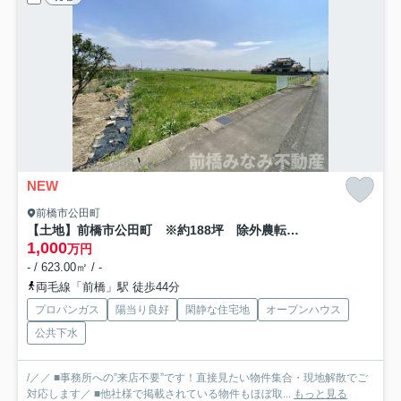
NEW
前橋市公田町
【土地】前橋市公田町 ※約188坪 除外農転開発要
1,000
万円
- / 623.00㎡ / -
両毛線「前橋」駅 徒歩44分
プロパンガス
陽当り良好
閑静な住宅地
オープンハウス
公共下水
/／／ ■事務所への”来店不要”です！直接見たい物件集合・現地解散でご
対応します／ ■他社様で掲載されている物件もほぼ取...
もっと見る