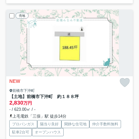
売地
NEW
前橋市下沖町
【土地】前橋市下沖町 約１８８坪
2,830
万円
- / 623.00㎡ / -
上毛電鉄「三俣」駅 徒歩14分
プロパンガス
陽当り良好
閑静な住宅地
仲介手数料無料
駐車2台可
オープンハウス