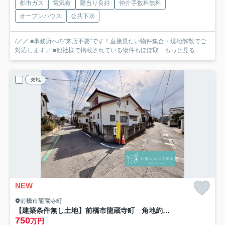
都市ガス
電気有
陽当り良好
仲介手数料無料
オープンハウス
公共下水
/／／ ■事務所への”来店不要”です！直接見たい物件集合・現地解散でご
対応します／ ■他社様で掲載されている物件もほぼ取...
もっと見る
売地
NEW
前橋市龍蔵寺町
【建築条件無し土地】前橋市龍蔵寺町 角地約61坪、解体更地渡し、確定測量後渡し
750
万円