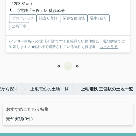
- / 203.81㎡ / -
上毛電鉄「三俣」駅 徒歩51分
プロパンガス
陽当り良好
閑静な住宅地
駐車2台可
公共下水
/／／ ■事務所への”来店不要”です！直接見たい物件集合・現地解散でご
対応します／ ■他社様で掲載されている物件もほぼ取...
もっと見る
1
駅から探す
上毛電鉄の土地一覧
上毛電鉄 三俣駅の土地一覧
おすすめこだわり特集
売却実績(0件)