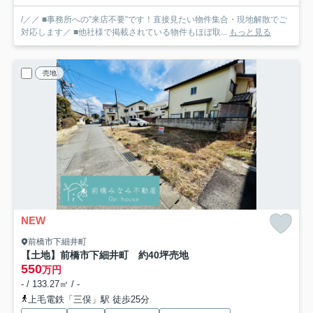
/／／ ■事務所への”来店不要”です！直接見たい物件集合・現地解散でご
対応します／ ■他社様で掲載されている物件もほぼ取...
もっと見る
売地
NEW
前橋市下細井町
【土地】前橋市下細井町 約40坪売地
550
万円
- / 133.27㎡ / -
上毛電鉄「三俣」駅 徒歩25分