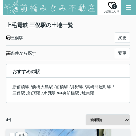
0
お気に入り
上毛電鉄 三俣駅の土地一覧
三俣駅
変更
条件から探す
変更
おすすめの駅
新前橋駅
/
前橋大島駅
/
前橋駅
/
井野駅
/
高崎問屋町駅
/
三俣駅
/
駒形駅
/
片貝駅
/
中央前橋駅
/
城東駅
4
件
売地