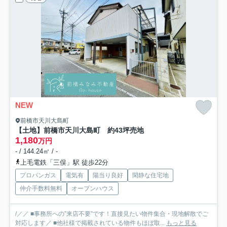
NEW
前橋市天川大島町
【土地】前橋市天川大島町 約43坪売地
1,180
万円
- / 144.24㎡ / -
上毛電鉄「三俣」駅 徒歩22分
プロパンガス
電気有
陽当り良好
閑静な住宅地
仲介手数料無料
オープンハウス
/／／ ■事務所への”来店不要”です！直接見たい物件集合・現地解散でご
対応します／ ■他社様で掲載されている物件もほぼ取...
もっと見る