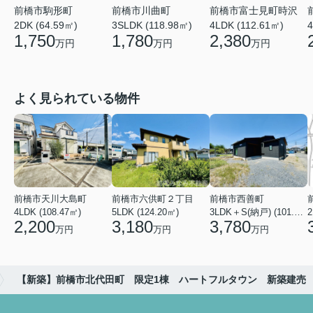
前橋市川曲町
前橋市富士見町時沢
前橋市駒形町
3SLDK (118.98㎡)
4LDK (112.61㎡)
4
2DK (64.59㎡)
1,780
2,380
1,750
万円
万円
万円
よく見られている物件
前橋市天川大島町
前橋市六供町２丁目
前橋市西善町
4LDK (108.47㎡)
5LDK (124.20㎡)
3LDK＋S(納戸) (101.02㎡)
2
2,200
3,180
3,780
万円
万円
万円
【新築】前橋市北代田町 限定1棟 ハートフルタウン 新築建売