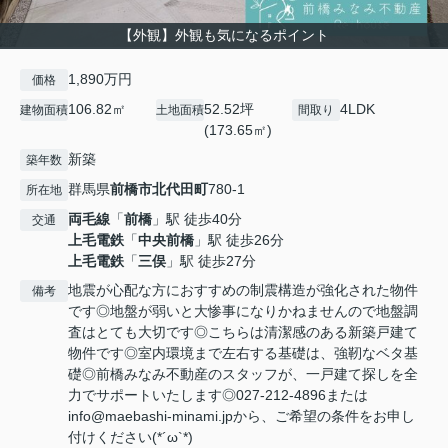
【外観】外観も気になるポイント
1,890万円
価格
106.82㎡
52.52坪
4LDK
建物面積
土地面積
間取り
(173.65㎡)
新築
築年数
群馬県
前橋市
北代田町
780-1
所在地
両毛線
「
前橋
」駅 徒歩40分
交通
上毛電鉄
「
中央前橋
」駅 徒歩26分
上毛電鉄
「
三俣
」駅 徒歩27分
地震が心配な方におすすめの制震構造が強化された物件
備考
です◎地盤が弱いと大惨事になりかねませんので地盤調
査はとても大切です◎こちらは清潔感のある新築戸建て
物件です◎室内環境まで左右する基礎は、強靭なベタ基
礎◎前橋みなみ不動産のスタッフが、一戸建て探しを全
力でサポートいたします◎027-212-4896または
info@maebashi-minami.jpから、ご希望の条件をお申し
付けください(*´ω`*)