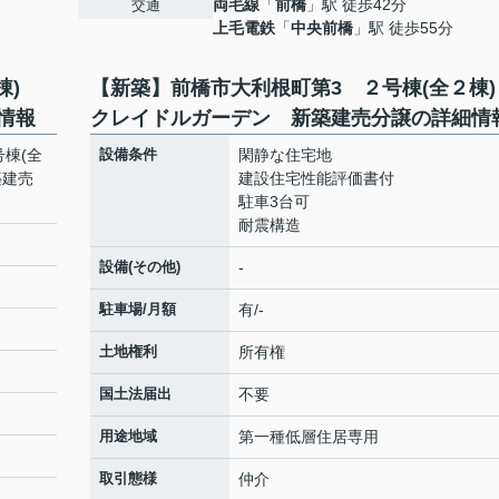
両毛線
「
前橋
」駅 徒歩42分
交通
上毛電鉄
「
中央前橋
」駅 徒歩55分
２棟)
【新築】前橋市大利根町第3 ２号棟(全２棟
情報
クレイドルガーデン 新築建売分譲の詳細情
棟(全
設備条件
閑静な住宅地
築建売
建設住宅性能評価書付
駐車3台可
耐震構造
設備(その他)
-
駐車場/月額
有/-
土地権利
所有権
国土法届出
不要
用途地域
第一種低層住居専用
取引態様
仲介