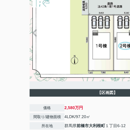
【区画図】
2,580万円
価格
4LDK/97.20㎡
間取り/建物面積
群馬県
前橋市
大利根町
１丁目6-12
所在地