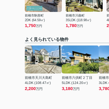
前橋市駒形町
前橋市川曲町
2DK (64.59㎡)
3SLDK (118.98㎡)
4
1,750
1,780
2
万円
万円
よく見られている物件
前橋市天川大島町
前橋市六供町２丁目
前橋市
4LDK (108.47㎡)
5LDK (124.20㎡)
3LDK＋
2,200
3,180
3,78
万円
万円