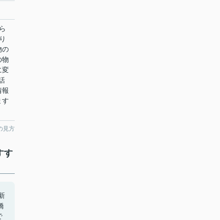
ら
り
物の
の物
に変
話
情報
ます
の見方
すす
新
橋
で