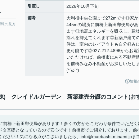
引渡し
2026年10月下旬
分
備考
大利根中央公園まで272mです◎家か
情報の見方
445mの場所に前橋上新田郵便局があ
ます◎地震エネルギーを吸収し、建
揺れを抑えてくれます◎新築戸建て
件は、室内のレイアウトも自分好み
更可能です◎027-212-4896からお電
いただければ、前橋市にある不動産
を前橋みなみ不動産がお探しいたし
(*´ω`*)
情報
棟) クレイドルガーデン 新築建売分譲のコメント(お
場所に前橋上新田郵便局があります！多くの方からこだわり条件でいただく
ベタ基礎となっているので安心です！前橋市でご紹介しております、前
気になる点がございましたら、info@maebashi-minami.jpま