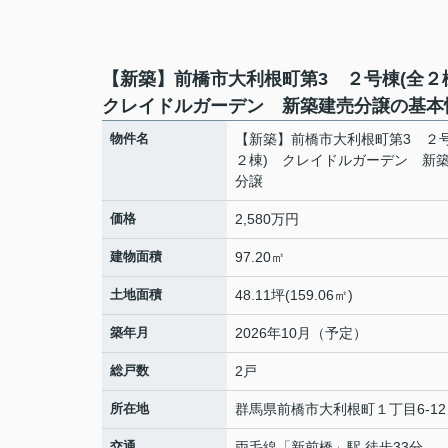
【新築】前橋市大利根町第3 ２号棟(全
クレイドルガーデン 新築建売分譲の基本
物件名
【新築】前橋市大利根町第3 ２号
２棟) クレイドルガーデン 新
分譲
価格
2,580万円
建物面積
97.20㎡
土地面積
48.11坪(159.06㎡)
築年月
2026年10月（予定）
総戸数
2戸
所在地
群馬県
前橋市
大利根町
１丁目6-12
交通
両毛線
「
新前橋
」駅 徒歩33分