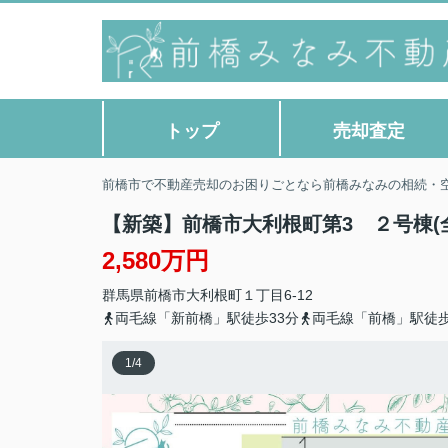
トップ
売却査定
前橋市で不動産売却のお困りごとなら前橋みなみの相続・
【新築】前橋市大利根町第3 ２号棟(
2,580万円
群馬県
前橋市
大利根町
１丁目6-12
両毛線「新前橋」駅徒歩33分
両毛線「前橋」駅徒歩
1
/
4