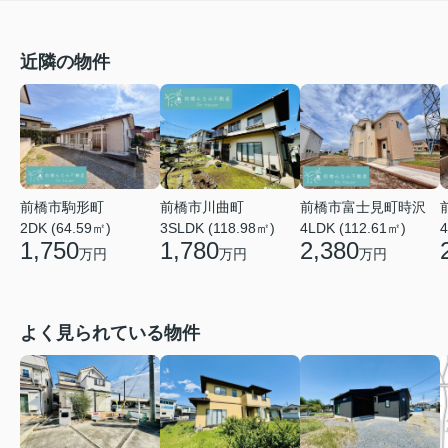
近隣の物件
前橋市川曲町
前橋市富士見町時沢
前橋市駒形町
3SLDK (118.98㎡)
4LDK (112.61㎡)
4
2DK (64.59㎡)
1,780
2,380
1,750
万円
万円
万円
よく見られている物件