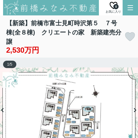
0
お気に入り
【新築】前橋市富士見町時沢第５ ７号
棟(全８棟) クリエートの家 新築建売分
譲
2,530万円
1
/
5