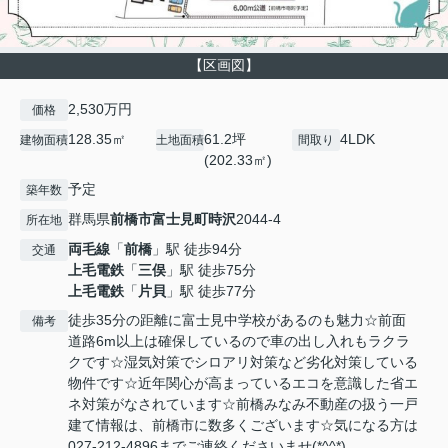
【区画図】
2,530万円
価格
128.35㎡
61.2坪
4LDK
建物面積
土地面積
間取り
(202.33㎡)
予定
築年数
群馬県
前橋市
富士見町時沢
2044-4
所在地
両毛線
「
前橋
」駅 徒歩94分
交通
上毛電鉄
「
三俣
」駅 徒歩75分
上毛電鉄
「
片貝
」駅 徒歩77分
徒歩35分の距離に富士見中学校があるのも魅力☆前面
備考
道路6m以上は確保しているので車の出し入れもラクラ
クです☆湿気対策でシロアリ対策など劣化対策している
物件です☆近年関心が高まっているエコを意識した省エ
ネ対策がなされています☆前橋みなみ不動産の扱う一戸
建て情報は、前橋市に数多くございます☆気になる方は
027-212-4896までご連絡くださいませ(*^^*)