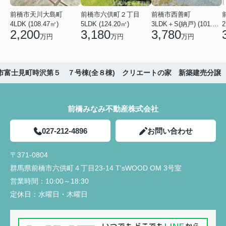
前橋市天川大島町
前橋市六供町２丁目
前橋市西善町
4LDK (108.47㎡)
5LDK (124.20㎡)
3LDK＋S(納戸) (101.02㎡)
2
2,200
3,180
3,780
万円
万円
万円
市富士見町時沢第５ ７号棟(全８棟) クリエートの家 新築建売分譲
前橋みなみ不動産株式会社
027-212-4896
お問い合わせ
〒371-0804
群馬県前橋市六供町４丁目23‐14 T'sWOOD OM 3号室
営業時間：
10:00～18:30
定休日：
水曜日・木曜日