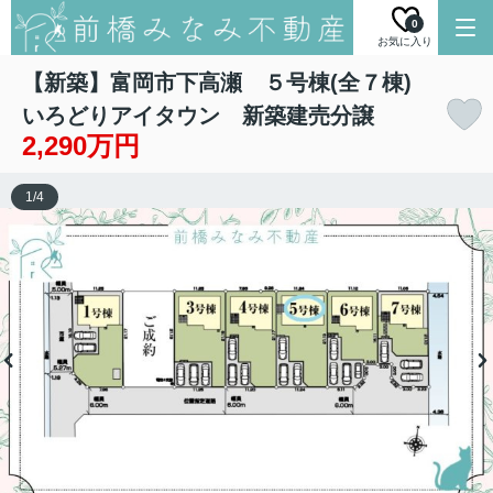
0
お気に入り
【新築】富岡市下高瀬 ５号棟(全７棟)
いろどりアイタウン 新築建売分譲
2,290万円
1
/
4