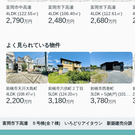
富岡市中高瀬
富岡市下高瀬
富岡市下高瀬
4LDK (122.55㎡)
4LDK (106.40㎡)
4LDK (112.61㎡)
4
2,790
2,480
2,680
万円
万円
万円
よく見られている物件
前橋市天川大島町
前橋市六供町２丁目
前橋市西善町
4LDK (108.47㎡)
5LDK (124.20㎡)
3LDK＋S(納戸) (101.02㎡)
2
2,200
3,180
3,780
万円
万円
万円
】富岡市下高瀬 ５号棟(全７棟) いろどりアイタウン 新築建売分譲