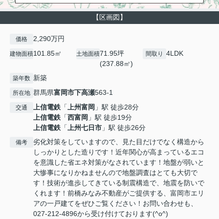
【区画図】
2,290万円
価格
101.85㎡
71.95坪
4LDK
建物面積
土地面積
間取り
(237.88㎡)
新築
築年数
群馬県
富岡市
下高瀬
563-1
所在地
上信電鉄
「
上州富岡
」駅 徒歩28分
交通
上信電鉄
「
西富岡
」駅 徒歩19分
上信電鉄
「
上州七日市
」駅 徒歩26分
劣化対策をしていますので、見た目だけでなく構造から
備考
しっかりとした造りです！近年関心が高まっているエコ
を意識した省エネ対策がなされています！地盤が弱いと
大惨事になりかねませんので地盤調査はとても大切で
す！技術が進歩してきている制震構造で、地震を防いで
くれます！前橋みなみ不動産がご提供する、富岡市エリ
アの一戸建てをぜひご覧ください！お問い合わせも、
027-212-4896から受け付けております(^o^)