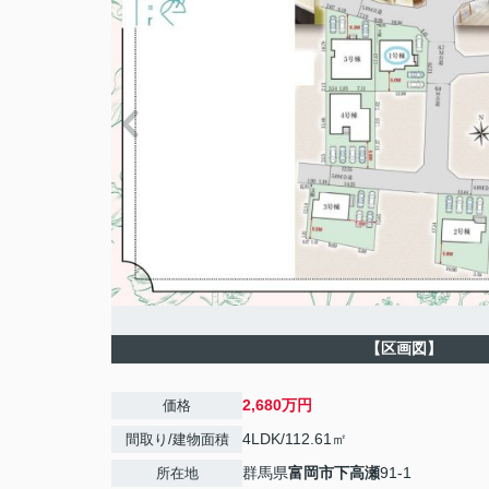
【区画図】
2,680万円
価格
4LDK/112.61㎡
間取り/建物面積
群馬県
富岡市
下高瀬
91-1
所在地