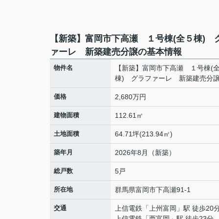
【新築】富岡市下高瀬 １号棟(全５棟) 
ァーレ 新築建売分譲の基本情報
物件名
【新築】富岡市下高瀬 １号棟(
棟) グラファーレ 新築建売分
価格
2,680万円
建物面積
112.61㎡
土地面積
64.71坪(213.94㎡)
築年月
2026年8月（新築）
総戸数
5戸
所在地
群馬県
富岡市
下高瀬
91-1
交通
上信電鉄
「
上州富岡
」駅 徒歩20
上信電鉄
「
西富岡
」駅 徒歩23分