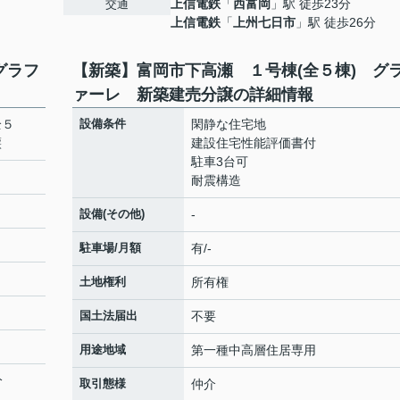
上信電鉄
「
西富岡
」駅 徒歩23分
交通
上信電鉄
「
上州七日市
」駅 徒歩26分
グラフ
【新築】富岡市下高瀬 １号棟(全５棟) グ
ァーレ 新築建売分譲の詳細情報
全５
設備条件
閑静な住宅地
譲
建設住宅性能評価書付
駐車3台可
耐震構造
設備(その他)
-
駐車場/月額
有/-
土地権利
所有権
国土法届出
不要
用途地域
第一種中高層住居専用
分
取引態様
仲介