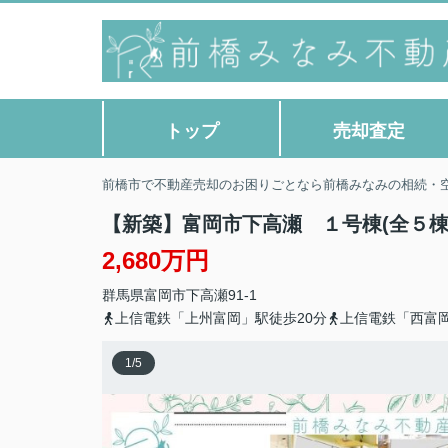
トップ
売却査定
前橋市で不動産売却のお困りごとなら前橋みなみの相続・
【新築】富岡市下高瀬 １号棟(全５棟
2,680万円
群馬県
富岡市
下高瀬
91-1
上信電鉄「上州富岡」駅徒歩20分
上信電鉄「西富岡
1
/
5