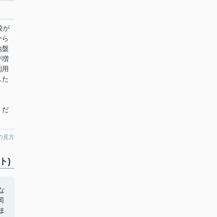
校が
から
地盤
が増
利用
した
ら、
くだ
の見方
ト)
な
岡
産ま