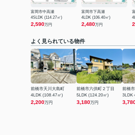
富岡市中高瀬
富岡市下高瀬
4SLDK (114.27㎡)
4LDK (106.40㎡)
4
2,590
2,480
2
万円
万円
よく見られている物件
前橋市天川大島町
前橋市六供町２丁目
前橋市
4LDK (108.47㎡)
5LDK (124.20㎡)
3LDK＋
2,200
3,180
3,78
万円
万円