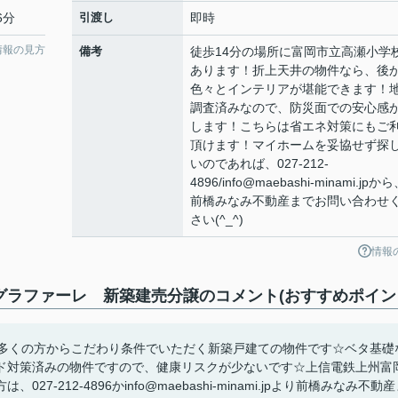
6分
引渡し
即時
情報の見方
備考
徒歩14分の場所に富岡市立高瀬小学
あります！折上天井の物件なら、後
色々とインテリアが堪能できます！
調査済みなので、防災面での安心感
します！こちらは省エネ対策にもご
頂けます！マイホームを妥協せず探
いのであれば、027-212-
4896/info@maebashi-minami.jpか
前橋みなみ不動産までお問い合わせ
さい(^_^)
情報
グラファーレ 新築建売分譲のコメント(おすすめポイン
☆多くの方からこだわり条件でいただく新築戸建ての物件です☆ベタ基礎
ド対策済みの物件ですので、健康リスクが少ないです☆上信電鉄上州富
212-4896かinfo@maebashi-minami.jpより前橋みなみ不動