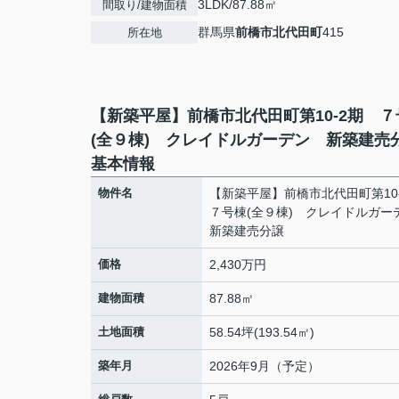
3LDK/87.88㎡
間取り/建物面積
群馬県
前橋市
北代田町
415
所在地
【新築平屋】前橋市北代田町第10-2期 ７
(全９棟) クレイドルガーデン 新築建売
基本情報
物件名
【新築平屋】前橋市北代田町第1
７号棟(全９棟) クレイドルガ
新築建売分譲
価格
2,430万円
建物面積
87.88㎡
土地面積
58.54坪(193.54㎡)
築年月
2026年9月（予定）