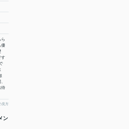
ちら
も優
礎
です
で
は
ま
同、
お待
の見方
メン