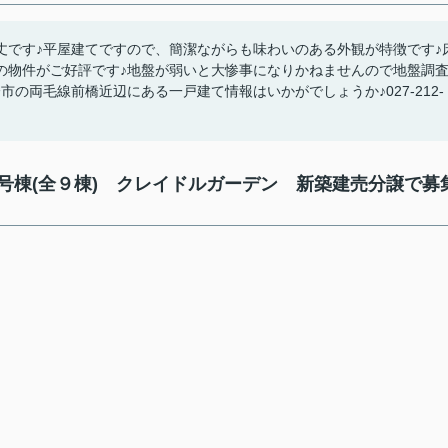
丈です♪平屋建てですので、簡潔ながらも味わいのある外観が特徴です♪
の物件がご好評です♪地盤が弱いと大惨事になりかねませんので地盤調
の両毛線前橋近辺にある一戸建て情報はいかがでしょうか♪027-212-
７号棟(全９棟) クレイドルガーデン 新築建売分譲で募