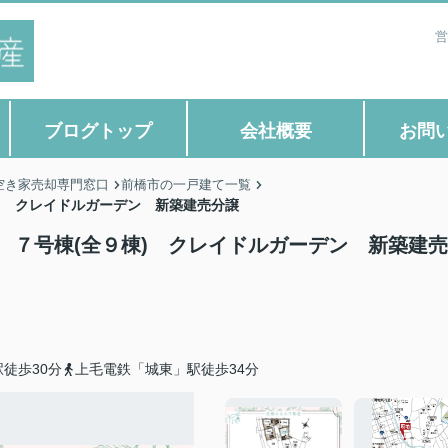
営
ブログトップ
会社概要
お問
空き家売却専門窓口
前橋市の一戸建て一覧
棟) クレイドルガーデン 新築建売分譲
期 ７号棟(全９棟) クレイドルガーデン 新築建
徒歩30分
上毛電鉄「城東」駅徒歩34分