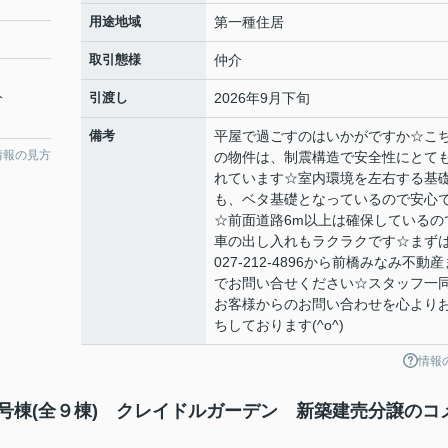
用途地域
第一種住居
取引態様
仲介
分
引渡し
2026年9月下旬
備考
平屋で過ごすのはいかがですか☆こ
情報の見方
の物件は、制震構造で安全性にとて
れています☆室内環境を左右する基
も、ベタ基礎となっているので安心
☆前面道路6m以上は確保しているの
車の出し入れもラクラクです☆まず
027-212-4896から前橋みなみ不動産
でお問い合せください☆スタッフ一
お客様からのお問い合わせを心より
ちしております(^o^)
情報
７号棟(全９棟) クレイドルガーデン 新築建売分譲のコ