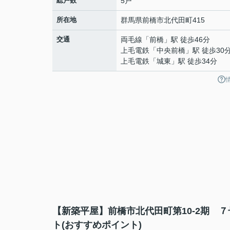
総戸数
5戸
所在地
群馬県
前橋市
北代田町
415
交通
両毛線
「
前橋
」駅 徒歩46分
上毛電鉄
「
中央前橋
」駅 徒歩30
上毛電鉄
「
城東
」駅 徒歩34分
【新築平屋】前橋市北代田町第10-2期 
ト(おすすめポイント)