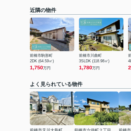
近隣の物件
前橋市駒形町
前橋市川曲町
2DK (64.59㎡)
3SLDK (118.98㎡)
4
1,750
1,780
2
万円
万円
よく見られている物件
前橋市天川大島町
前橋市六供町２丁目
前橋市