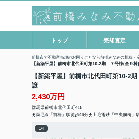
トップ
売却査定
前橋市で不動産売却のお困りごとなら前橋みなみの相続・
【新築平屋】前橋市北代田町第10-2期 ７号棟(全９
【新築平屋】前橋市北代田町第10-2
譲
2,430万円
群馬県
前橋市
北代田町
415
両毛線「前橋」駅徒歩46分
上毛電鉄「中央前橋」駅
1
/
4