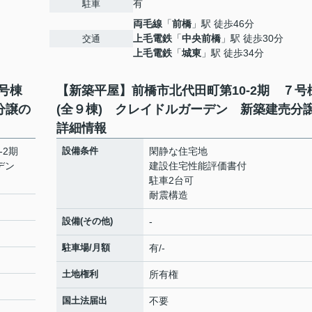
有
駐車
両毛線
「
前橋
」駅 徒歩46分
上毛電鉄
「
中央前橋
」駅 徒歩30分
交通
上毛電鉄
「
城東
」駅 徒歩34分
号棟
【新築平屋】前橋市北代田町第10-2期 ７号
分譲の
(全９棟) クレイドルガーデン 新築建売分
詳細情報
0-2期
設備条件
閑静な住宅地
ーデン
建設住宅性能評価書付
駐車2台可
耐震構造
設備(その他)
-
駐車場/月額
有/-
土地権利
所有権
国土法届出
不要