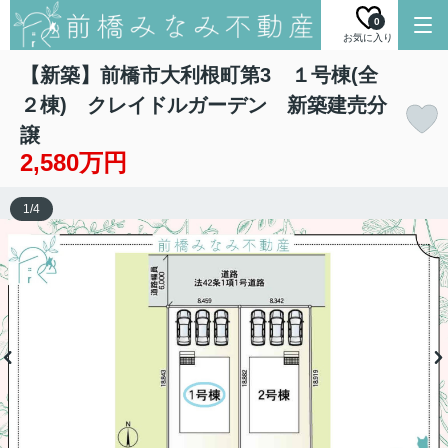
0
お気に入り
【新築】前橋市大利根町第3 １号棟(全
２棟) クレイドルガーデン 新築建売分
譲
2,580万円
1
/
4