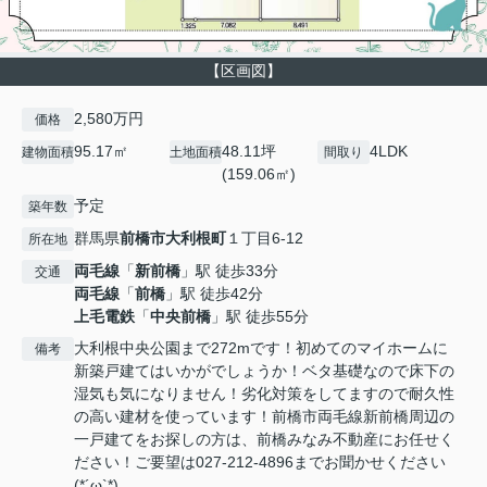
【区画図】
2,580万円
価格
95.17㎡
48.11坪
4LDK
建物面積
土地面積
間取り
(159.06㎡)
予定
築年数
群馬県
前橋市
大利根町
１丁目6-12
所在地
両毛線
「
新前橋
」駅 徒歩33分
交通
両毛線
「
前橋
」駅 徒歩42分
上毛電鉄
「
中央前橋
」駅 徒歩55分
大利根中央公園まで272mです！初めてのマイホームに
備考
新築戸建てはいかがでしょうか！ベタ基礎なので床下の
湿気も気になりません！劣化対策をしてますので耐久性
の高い建材を使っています！前橋市両毛線新前橋周辺の
一戸建てをお探しの方は、前橋みなみ不動産にお任せく
ださい！ご要望は027-212-4896までお聞かせください
(*´ω`*)