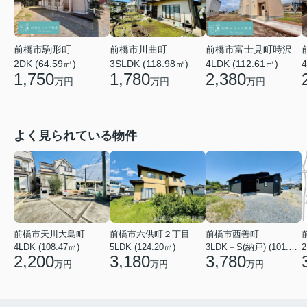
前橋市川曲町
前橋市富士見町時沢
前橋市駒形町
3SLDK (118.98㎡)
4LDK (112.61㎡)
4
2DK (64.59㎡)
1,780
2,380
1,750
万円
万円
万円
よく見られている物件
前橋市天川大島町
前橋市六供町２丁目
前橋市西善町
4LDK (108.47㎡)
5LDK (124.20㎡)
3LDK＋S(納戸) (101.02㎡)
2
2,200
3,180
3,780
万円
万円
万円