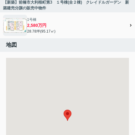
【新築】前橋市大利根町第3 １号棟(全２棟) クレイドルガーデン 新
築建売分譲の販売中物件
1号棟
2,580万円
28.78坪(95.17㎡)
地図