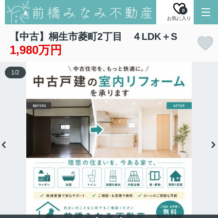
0
お気に入り
【中古】桐生市菱町2丁目 ４LDK＋S
1,980万円
1
/
2