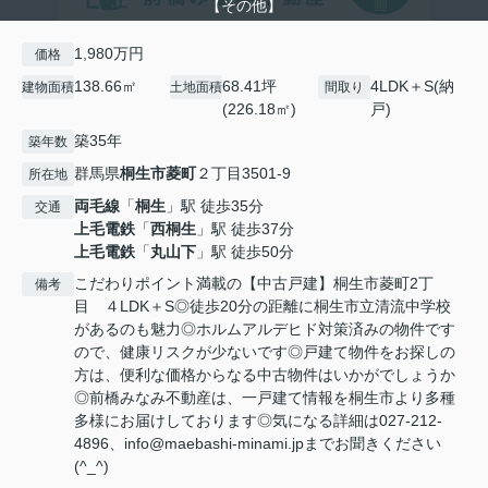
【その他】
1,980万円
価格
138.66㎡
68.41坪
4LDK＋S(納
建物面積
土地面積
間取り
(226.18㎡)
戸)
築35年
築年数
群馬県
桐生市
菱町
２丁目3501-9
所在地
両毛線
「
桐生
」駅 徒歩35分
交通
上毛電鉄
「
西桐生
」駅 徒歩37分
上毛電鉄
「
丸山下
」駅 徒歩50分
こだわりポイント満載の【中古戸建】桐生市菱町2丁
備考
目 ４LDK＋S◎徒歩20分の距離に桐生市立清流中学校
があるのも魅力◎ホルムアルデヒド対策済みの物件です
ので、健康リスクが少ないです◎戸建て物件をお探しの
方は、便利な価格からなる中古物件はいかがでしょうか
◎前橋みなみ不動産は、一戸建て情報を桐生市より多種
多様にお届けしております◎気になる詳細は027-212-
4896、info@maebashi-minami.jpまでお聞きください
(^_^)