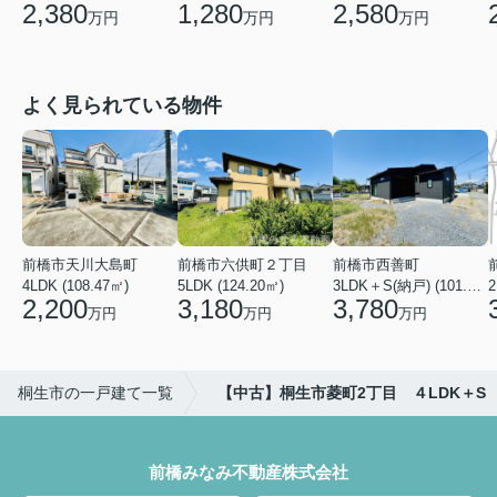
2,380
1,280
2,580
万円
万円
万円
よく見られている物件
前橋市天川大島町
前橋市六供町２丁目
前橋市西善町
4LDK (108.47㎡)
5LDK (124.20㎡)
3LDK＋S(納戸) (101.02㎡)
2
2,200
3,180
3,780
万円
万円
万円
桐生市の一戸建て一覧
【中古】桐生市菱町2丁目 ４LDK＋S
前橋みなみ不動産株式会社