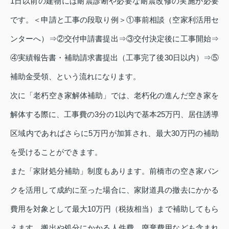
1日以前の建物には耐震診断や必要な耐震改修の実施が必要
です。＜申請と工事の段取り例＞①事前相談（空家利活用セ
ンターへ）⇒②交付申請書提出⇒③交付決定後に工事開始⇒
④実績報告書・補助請求書提出（工事完了後30日以内）⇒⑤
補助金受領、という流れになります。
次に「老朽空き家解体補助」では、老朽化の進んだ空き家を
解体する際に、工事費の3分の1以内で基本25万円、居住誘導
区域内であればさらに5万円が加算され、最大30万円の補助
を受けることができます。
また「家財処分補助」制度もあります。前橋市の空き家バン
クを活用して成約に至った場合に、家財道具の撤去にかかる
費用を対象として最大10万円（税抜相当）まで補助してもら
えます。搬出や処分にかかる人件費、廃棄費用なども含まれ