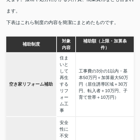
ます。
下表はこれら制度の内容を簡潔にまとめたものです。
対象
補助額（上限・加算条
補助制度
内容
件）
住ま
いと
して
工事費の3分の1以内・基
再生
本50万円＋加算最大50万
空き家リフォーム補助
する
円（居住誘導区域＋30万
リフ
円、転入者＋10万円、子
ォー
育て世帯＋10万円）
ム工
事
安全
性に
不安