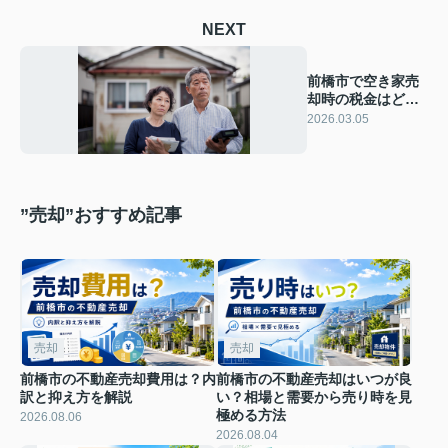
NEXT
前橋市で空き家売
却時の税金はどう
なる？控除や支援
2026.03.05
も一緒に確認
”売却”おすすめ記事
売却
売却
前橋市の不動産売却費用は？内
前橋市の不動産売却はいつが良
訳と抑え方を解説
い？相場と需要から売り時を見
極める方法
2026.08.06
2026.08.04