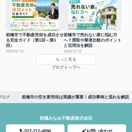
売却
売却
前橋市で不動産売却を成功させ
前橋市で売れない家に悩む方
る完全ガイド（第1回～第3
へ？買取や業者比較のポイント
回）
と活用法を解説
2026.07.11
2026.07.11
もっと見る
ブログトップへ
ブログ
前橋市の空き家売却は実績が重要！成功事例と流れを解説
前橋みなみ不動産株式会社
027-212-4896
お問い合わせ