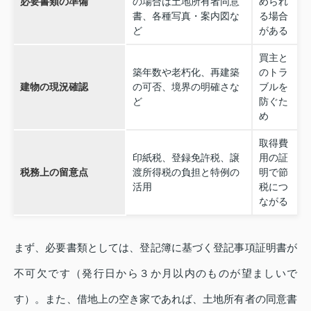
必要書類の準備
の場合は土地所有者同意
められ
書、各種写真・案内図な
る場合
ど
がある
買主と
築年数や老朽化、再建築
のトラ
建物の現況確認
の可否、境界の明確さな
ブルを
ど
防ぐた
め
取得費
印紙税、登録免許税、譲
用の証
税務上の留意点
渡所得税の負担と特例の
明で節
活用
税につ
ながる
まず、必要書類としては、登記簿に基づく登記事項証明書が
不可欠です（発行日から３か月以内のものが望ましいで
す）。また、借地上の空き家であれば、土地所有者の同意書