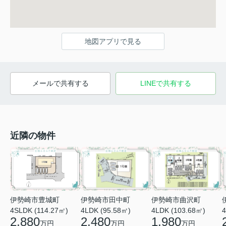
地図アプリで見る
メールで共有する
LINEで共有する
近隣の物件
伊勢崎市田中町
伊勢崎市曲沢町
伊勢崎市豊城町
4LDK (95.58㎡)
4LDK (103.68㎡)
4
4SLDK (114.27㎡)
2,480
1,980
2,880
万円
万円
万円