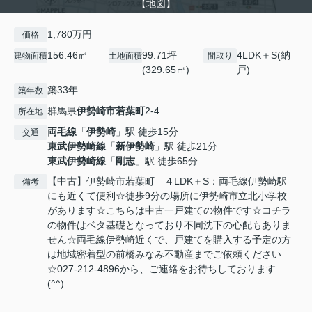
【地図】
1,780万円
価格
156.46㎡
99.71坪
4LDK＋S(納
建物面積
土地面積
間取り
(329.65㎡)
戸)
築33年
築年数
群馬県
伊勢崎市
若葉町
2-4
所在地
両毛線
「
伊勢崎
」駅 徒歩15分
交通
東武伊勢崎線
「
新伊勢崎
」駅 徒歩21分
東武伊勢崎線
「
剛志
」駅 徒歩65分
【中古】伊勢崎市若葉町 ４LDK＋S：両毛線伊勢崎駅
備考
にも近くて便利☆徒歩9分の場所に伊勢崎市立北小学校
があります☆こちらは中古一戸建ての物件です☆コチラ
の物件はベタ基礎となっており不同沈下の心配もありま
せん☆両毛線伊勢崎近くで、戸建てを購入する予定の方
は地域密着型の前橋みなみ不動産までご依頼ください
☆027-212-4896から、ご連絡をお待ちしております
(^^)