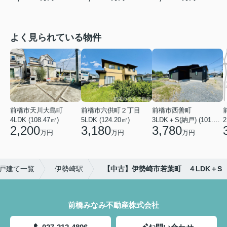
よく見られている物件
前橋市天川大島町
前橋市六供町２丁目
前橋市西善町
4LDK (108.47㎡)
5LDK (124.20㎡)
3LDK＋S(納戸) (101.02㎡)
2
2,200
3,180
3,780
万円
万円
万円
戸建て一覧
伊勢崎駅
【中古】伊勢崎市若葉町 ４LDK＋S
前橋みなみ不動産株式会社