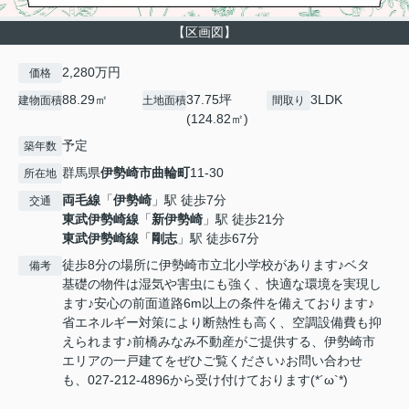
【区画図】
2,280万円
価格
88.29㎡
37.75坪
3LDK
建物面積
土地面積
間取り
(124.82㎡)
予定
築年数
群馬県
伊勢崎市
曲輪町
11-30
所在地
両毛線
「
伊勢崎
」駅 徒歩7分
交通
東武伊勢崎線
「
新伊勢崎
」駅 徒歩21分
東武伊勢崎線
「
剛志
」駅 徒歩67分
徒歩8分の場所に伊勢崎市立北小学校があります♪ベタ
備考
基礎の物件は湿気や害虫にも強く、快適な環境を実現し
ます♪安心の前面道路6m以上の条件を備えております♪
省エネルギー対策により断熱性も高く、空調設備費も抑
えられます♪前橋みなみ不動産がご提供する、伊勢崎市
エリアの一戸建てをぜひご覧ください♪お問い合わせ
も、027-212-4896から受け付けております(*´ω`*)