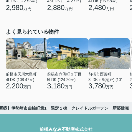
4LDK (122.55㎡)
4LDK (95.58㎡)
4
4SLDK (114.27㎡)
2,980
2,480
2,880
万円
万円
万円
よく見られている物件
前橋市天川大島町
前橋市六供町２丁目
前橋市西善町
4LDK (108.47㎡)
5LDK (124.20㎡)
3LDK＋S(納戸) (101.02㎡)
2
2,200
3,180
3,780
万円
万円
万円
新築】伊勢崎市曲輪町第1 限定１棟 クレイドルガーデン 新築建売
前橋みなみ不動産株式会社