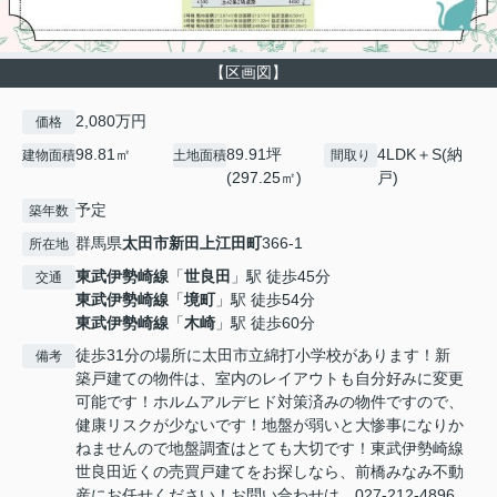
【区画図】
2,080万円
価格
98.81㎡
89.91坪
4LDK＋S(納
建物面積
土地面積
間取り
(297.25㎡)
戸)
予定
築年数
群馬県
太田市
新田上江田町
366-1
所在地
東武伊勢崎線
「
世良田
」駅 徒歩45分
交通
東武伊勢崎線
「
境町
」駅 徒歩54分
東武伊勢崎線
「
木崎
」駅 徒歩60分
徒歩31分の場所に太田市立綿打小学校があります！新
備考
築戸建ての物件は、室内のレイアウトも自分好みに変更
可能です！ホルムアルデヒド対策済みの物件ですので、
健康リスクが少ないです！地盤が弱いと大惨事になりか
ねませんので地盤調査はとても大切です！東武伊勢崎線
世良田近くの売買戸建てをお探しなら、前橋みなみ不動
産にお任せください！お問い合わせは、027-212-4896