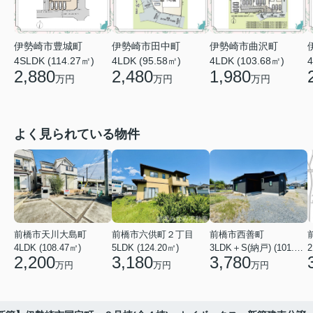
伊勢崎市田中町
伊勢崎市曲沢町
伊勢崎市豊城町
4LDK (95.58㎡)
4LDK (103.68㎡)
4
4SLDK (114.27㎡)
2,480
1,980
2,880
万円
万円
万円
よく見られている物件
前橋市天川大島町
前橋市六供町２丁目
前橋市西善町
4LDK (108.47㎡)
5LDK (124.20㎡)
3LDK＋S(納戸) (101.02㎡)
2
2,200
3,180
3,780
万円
万円
万円