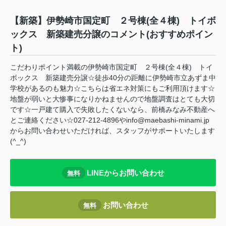
【新築】伊勢崎市国定町 ２号棟(全４棟) トイボ
ックス 新築建売分譲のコメント(おすすめポイン
ト)
こだわりポイント満載の伊勢崎市国定町 ２号棟(全４棟) トイ
ボックス 新築建売分譲☆徒歩40分の距離に伊勢崎市立あずま中
学校があるのも魅力☆こちらは省エネ対策にもご利用頂けます☆
地盤が弱いと大惨事になりかねませんので地盤調査はとても大切
です☆一戸建て購入で失敗したくないなら、前橋みなみ不動産へ
とご連絡ください☆027-212-4896やinfo@maebashi-minami.jp
からお問い合わせいただければ、スタッフがサポートいたします
(^_^)
LINEからお問い合わせ
無料
お問い合わせ
無料