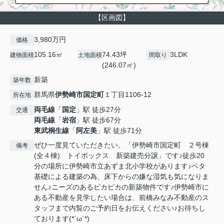
【区画図】
3,980万円
価格
105.16㎡
74.43坪
3LDK
建物面積
土地面積
間取り
(246.07㎡)
新築
築年数
群馬県
伊勢崎市
国定町
１丁目1106-12
所在地
両毛線
「
国定
」駅 徒歩27分
交通
両毛線
「
岩宿
」駅 徒歩67分
東武桐生線
「
阿左美
」駅 徒歩71分
ぜひ一度見ていただきたい、「伊勢崎市国定町 ２号棟
備考
(全４棟) トイボックス 新築建売分譲」です♪徒歩20
分の場所に伊勢崎市立あずま北小学校があります♪ベタ
基礎による建築の為、床下からの嫌な湿気も気になりま
せん♪ニーズのあるピカピカの新築物件です♪伊勢崎市に
ある不動産を見学したい場合は、前橋みなみ不動産のス
タッフまで内覧のご予約日をお伝えください♪お待ちし
ております(*´ω`*)