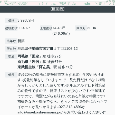
【区画図】
3,998万円
価格
90.49㎡
74.43坪
3LDK
建物面積
土地面積
間取り
(246.06㎡)
新築
築年数
群馬県
伊勢崎市
国定町
１丁目1106-12
所在地
両毛線
「
国定
」駅 徒歩27分
交通
両毛線
「
岩宿
」駅 徒歩67分
東武桐生線
「
阿左美
」駅 徒歩71分
徒歩20分の場所に伊勢崎市立あずま北小学校がありま
備考
す♪劣化対策をしていますので、見た目だけでなく構造
からしっかりとした造りです♪ホルムアルデヒド対策済
みの物件ですので、健康リスクが少ないです♪平屋建て
ですので、簡潔ながらも味わいのある外観が特徴です♪
前橋みなみ不動産でなら、きっとご希望条件に合ったマ
イホームが見つかります♪027-212-4896か
info@maebashi-minami.jpからお問い合わせください(*