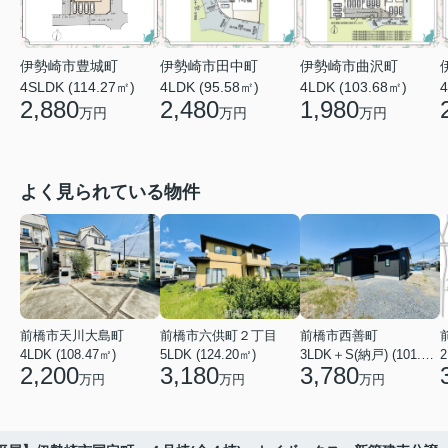
伊勢崎市田中町
伊勢崎市曲沢町
伊勢崎市豊城町
4LDK (95.58㎡)
4LDK (103.68㎡)
4
4SLDK (114.27㎡)
2,480
1,980
2,880
万円
万円
万円
よく見られている物件
前橋市天川大島町
前橋市六供町２丁目
前橋市西善町
4LDK (108.47㎡)
5LDK (124.20㎡)
3LDK＋S(納戸) (101.02㎡)
2
2,200
3,180
3,780
万円
万円
万円