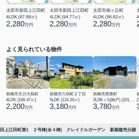
太田市新田上江田町
太田市新田上江田町
太田市南ヶ丘町
4LDK (87.88㎡)
4LDK (94.77㎡)
4
4LDK (98.82㎡)
2,280
2,280
2,280
万円
万円
万円
よく見られている物件
前橋市天川大島町
前橋市六供町２丁目
前橋市西善町
4LDK (108.47㎡)
5LDK (124.20㎡)
3LDK＋S(納戸) (101.02㎡)
2
2,200
3,180
3,780
万円
万円
万円
田上江田町第1 ２号棟(全４棟) クレイドルガーデン 新築建売分譲