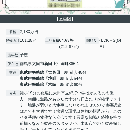
【区画図】
2,180万円
価格
101.25㎡
64.63坪
4LDK＋S(納
建物面積
土地面積
間取り
(213.67㎡)
戸)
予定
築年数
群馬県
太田市
新田上江田町
366-1
所在地
東武伊勢崎線
「
世良田
」駅 徒歩45分
交通
東武伊勢崎線
「
境町
」駅 徒歩54分
東武伊勢崎線
「
木崎
」駅 徒歩60分
徒歩19分の距離に太田市立綿打中学校があるのも魅
備考
力！南側に道路があるため十分な日当たりが確保できま
す！地盤が弱いと大惨事になりかねませんので地盤調査
はとても大切です！快適な環境は建物の構造から！この
ベタ基礎の物件なら安心です！豊富な知識と経験を持つ
前橋みなみ不動産のスタッフが、太田市での不動産探し
をサポートさせていただきます(*´ω`*)