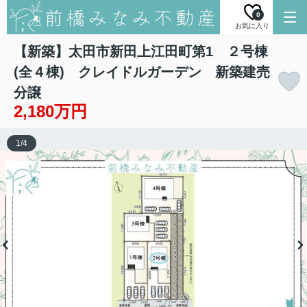
0
お気に入り
【新築】太田市新田上江田町第1 ２号棟
(全４棟) クレイドルガーデン 新築建売
分譲
2,180万円
1
/
4