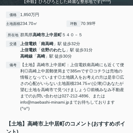
【外観】ひろびろとした綺麗な整形地です(*^^*)
1,850万円
価格
234.70㎡
70.99坪
土地面積
坪数
群馬県
高崎市
上中居町
５４０－５
所在地
上信電鉄
「
南高崎
」駅 徒歩32分
交通
上信電鉄
「
佐野のわたし
」駅 徒歩31分
高崎線
「
高崎
」駅 徒歩30分
【土地】高崎市上中居町：上信電鉄南高崎にも近くて便
備考
利◎高崎上中居郵便局まで385mです◎コチラは売地の
情報となっています◎土地購入をお考えの方は是非◎広
さの心配がいらない土地面積234.75㎡(公簿)◎あなたが
望む土地を高崎市で見つけましょう◎前橋みなみ不動産
までのお問い合わせは027-212-4896、または
info@maebashi-minami.jpまでお待ちしております
(^o^)
【土地】高崎市上中居町のコメント(おすすめポイ
ント)