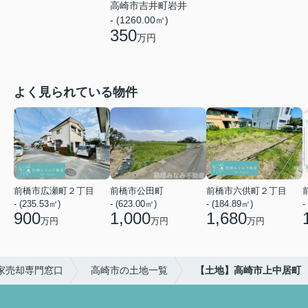
高崎市吉井町岩井
- (1260.00㎡)
350
万円
よく見られている物件
前橋市広瀬町２丁目
前橋市公田町
前橋市六供町２丁目
- (235.53㎡)
- (623.00㎡)
- (184.89㎡)
-
900
1,000
1,680
万円
万円
万円
家売却専門窓口
高崎市の土地一覧
【土地】高崎市上中居町