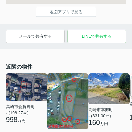
地図アプリで見る
メールで共有する
LINEで共有する
近隣の物件
高崎市倉賀野町
高崎市本郷町
-
- (198.27㎡)
- (331.00㎡)
998
万円
160
万円