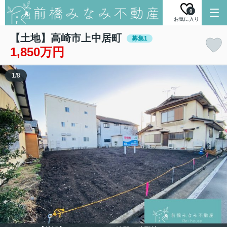
0
お気に入り
【土地】高崎市上中居町
募集1
1,850万円
1
/
8