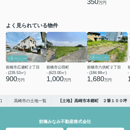
350
万円
よく見られている物件
前橋市広瀬町２丁目
前橋市公田町
前橋市六供町２丁目
- (235.53㎡)
- (623.00㎡)
- (184.89㎡)
-
900
1,000
1,680
万円
万円
万円
口
高崎市の土地一覧
【土地】高崎市本郷町 ２筆１００坪
前橋みなみ不動産株式会社