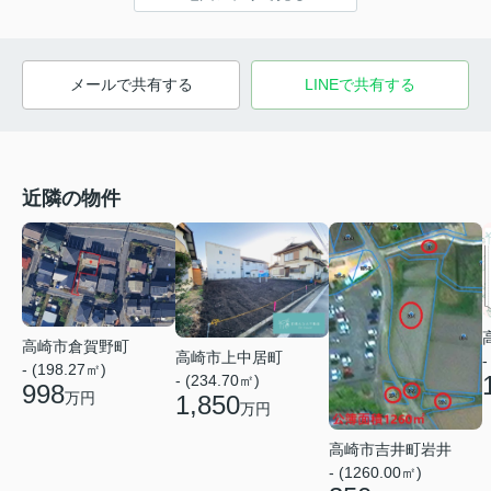
メールで共有する
LINEで共有する
近隣の物件
高崎市倉賀野町
高崎市上中居町
-
- (198.27㎡)
- (234.70㎡)
998
万円
1,850
万円
高崎市吉井町岩井
- (1260.00㎡)