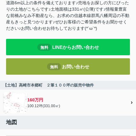
道路6m以上の条件を備えております♪売地をお探しの方にぴった
りの土地がこちらです♪土地面積は331㎡(公簿)です♪情報量豊富
な前橋みなみ不動産なら、お求めの信越本線群馬八幡周辺の不動
産もきっと見つかります♪ぜひお客様のご希望条件をお聞かせく
ださい♪お問い合わせお待ちしております(*´ω`*)
LINEからお問い合わせ
無料
お問い合わせ
無料
【土地】高崎市本郷町 ２筆１００坪の販売中物件
160万円
100.12坪(331.00㎡)
地図