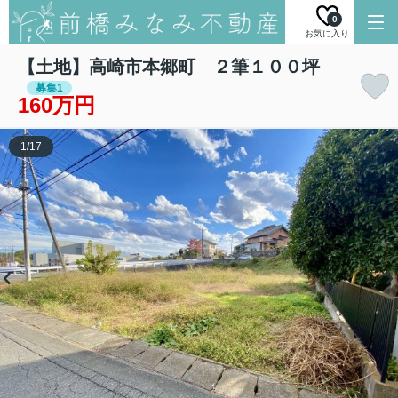
0
お気に入り
【土地】高崎市本郷町 ２筆１００坪
募集1
160万円
1
/
17