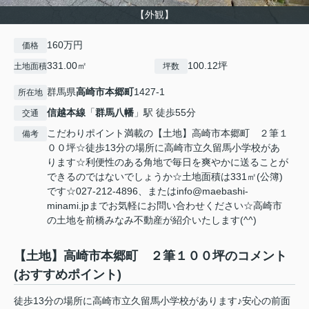
【外観】
160万円
価格
331.00㎡
100.12坪
土地面積
坪数
群馬県
高崎市
本郷町
1427-1
所在地
信越本線
「
群馬八幡
」駅 徒歩55分
交通
こだわりポイント満載の【土地】高崎市本郷町 ２筆１
備考
００坪☆徒歩13分の場所に高崎市立久留馬小学校があ
ります☆利便性のある角地で毎日を爽やかに送ることが
できるのではないでしょうか☆土地面積は331㎡(公簿)
です☆027-212-4896、またはinfo@maebashi-
minami.jpまでお気軽にお問い合わせください☆高崎市
の土地を前橋みなみ不動産が紹介いたします(^^)
【土地】高崎市本郷町 ２筆１００坪のコメント
(おすすめポイント)
徒歩13分の場所に高崎市立久留馬小学校があります♪安心の前面