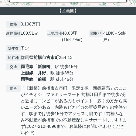
【区画図】
3,198万円
価格
109.51㎡
48.03坪
4LDK＋S(納
建物面積
土地面積
間取り
(158.79㎡)
戸)
予定
築年数
群馬県
前橋市
古市町
254-13
所在地
両毛線
「
新前橋
」駅 徒歩15分
交通
上越線
「
井野
」駅 徒歩38分
両毛線
「
前橋
」駅 徒歩45分
「【新築】前橋市古市町 限定１棟 新築建売」のここ
備考
がイチオシ！ファミリーマート 前橋江田店まで徒歩7分
と近場にコンビニがあるのもポイント！多くの方から高
いニーズのある、内装もピカピカの新築戸建ての物件で
す！駅までは徒歩15分でアクセス可能です！前橋みな
み不動産が前橋市での不動産探しをサポートします！ま
ずは027-212-4896まで、お気軽にお問い合わせくださ
い(^_^)