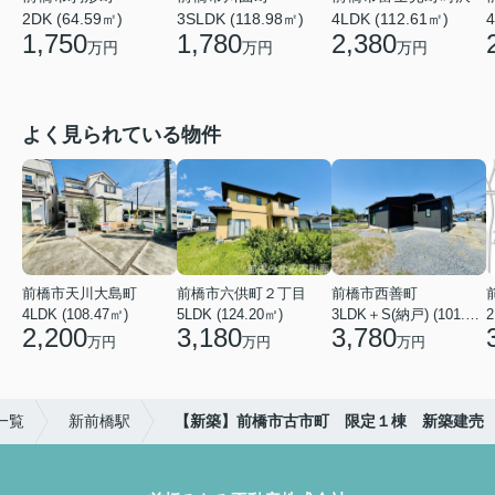
3SLDK (118.98㎡)
4LDK (112.61㎡)
4
2DK (64.59㎡)
1,780
2,380
1,750
万円
万円
万円
よく見られている物件
前橋市天川大島町
前橋市六供町２丁目
前橋市西善町
4LDK (108.47㎡)
5LDK (124.20㎡)
3LDK＋S(納戸) (101.02㎡)
2
2,200
3,180
3,780
万円
万円
万円
一覧
新前橋駅
【新築】前橋市古市町 限定１棟 新築建売