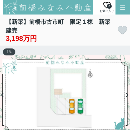
0
お気に入り
【新築】前橋市古市町 限定１棟 新築
建売
3,198万円
1
/
4