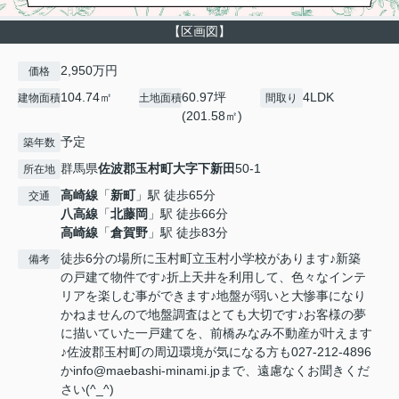
【区画図】
2,950万円
価格
104.74㎡
60.97坪
4LDK
建物面積
土地面積
間取り
(201.58㎡)
予定
築年数
群馬県
佐波郡玉村町
大字下新田
50-1
所在地
高崎線
「
新町
」駅 徒歩65分
交通
八高線
「
北藤岡
」駅 徒歩66分
高崎線
「
倉賀野
」駅 徒歩83分
徒歩6分の場所に玉村町立玉村小学校があります♪新築
備考
の戸建て物件です♪折上天井を利用して、色々なインテ
リアを楽しむ事ができます♪地盤が弱いと大惨事になり
かねませんので地盤調査はとても大切です♪お客様の夢
に描いていた一戸建てを、前橋みなみ不動産が叶えます
♪佐波郡玉村町の周辺環境が気になる方も027-212-4896
かinfo@maebashi-minami.jpまで、遠慮なくお聞きくだ
さい(^_^)