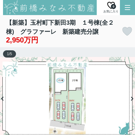
0
お気に入り
【新築】玉村町下新田3期 １号棟(全２
棟) グラファーレ 新築建売分譲
2,950万円
1
/
5