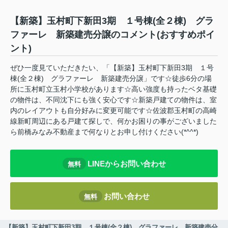
【新築】玉村町下新田3期 １号棟(全２棟) グラ
ファーレ 新築建売分譲のコメント(おすすめポイ
ント)
ぜひ一度見ていただきたい、「【新築】玉村町下新田3期 １号
棟(全２棟) グラファーレ 新築建売分譲」です☆徒歩6分の場
所に玉村町立玉村小学校があります☆高い強度も持ったベタ基礎
の物件は、不同沈下にも強く安心です☆新築戸建ての物件は、室
内のレイアウトも自分好みに変更可能です☆佐波郡玉村町の高崎
線新町周辺にある戸建て探しで、何かお困りの事がございました
ら前橋みなみ不動産まで何なりとお申し付けください(*^^*)
LINEからお問い合わせ
無料
お問い合わせ
無料
【新築】玉村町下新田3期 １号棟(全２棟) グラファーレ 新築建売分