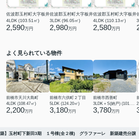
佐波郡玉村町大字板井
佐波郡玉村町大字板井
佐波郡玉村町大字板井
4LDK (103.51㎡)
3LDK (96.05㎡)
4LDK (110.13㎡)
3
2,590
2,980
2,580
万円
万円
万円
よく見られている物件
前橋市天川大島町
前橋市六供町２丁目
前橋市西善町
4LDK (108.47㎡)
5LDK (124.20㎡)
3LDK＋S(納戸) (101.02㎡)
2
2,200
3,180
3,780
万円
万円
万円
築】玉村町下新田3期 １号棟(全２棟) グラファーレ 新築建売分譲