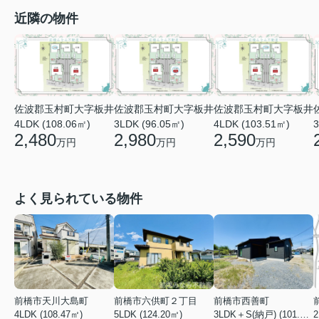
近隣の物件
佐波郡玉村町大字板井
佐波郡玉村町大字板井
佐波郡玉村町大字板井
4LDK (108.06㎡)
3LDK (96.05㎡)
4LDK (103.51㎡)
3
2,480
2,980
2,590
万円
万円
万円
よく見られている物件
前橋市天川大島町
前橋市六供町２丁目
前橋市西善町
4LDK (108.47㎡)
5LDK (124.20㎡)
3LDK＋S(納戸) (101.02㎡)
2