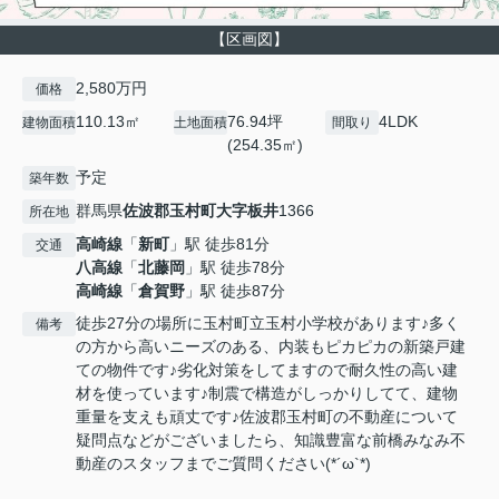
【区画図】
2,580万円
価格
110.13㎡
76.94坪
4LDK
建物面積
土地面積
間取り
(254.35㎡)
予定
築年数
群馬県
佐波郡玉村町
大字板井
1366
所在地
高崎線
「
新町
」駅 徒歩81分
交通
八高線
「
北藤岡
」駅 徒歩78分
高崎線
「
倉賀野
」駅 徒歩87分
徒歩27分の場所に玉村町立玉村小学校があります♪多く
備考
の方から高いニーズのある、内装もピカピカの新築戸建
ての物件です♪劣化対策をしてますので耐久性の高い建
材を使っています♪制震で構造がしっかりしてて、建物
重量を支えも頑丈です♪佐波郡玉村町の不動産について
疑問点などがございましたら、知識豊富な前橋みなみ不
動産のスタッフまでご質問ください(*´ω`*)