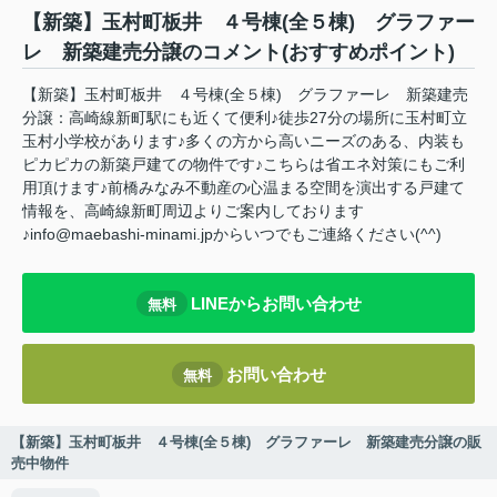
【新築】玉村町板井 ４号棟(全５棟) グラファー
レ 新築建売分譲のコメント(おすすめポイント)
【新築】玉村町板井 ４号棟(全５棟) グラファーレ 新築建売
分譲：高崎線新町駅にも近くて便利♪徒歩27分の場所に玉村町立
玉村小学校があります♪多くの方から高いニーズのある、内装も
ピカピカの新築戸建ての物件です♪こちらは省エネ対策にもご利
用頂けます♪前橋みなみ不動産の心温まる空間を演出する戸建て
情報を、高崎線新町周辺よりご案内しております
♪info@maebashi-minami.jpからいつでもご連絡ください(^^)
LINEからお問い合わせ
無料
お問い合わせ
無料
【新築】玉村町板井 ４号棟(全５棟) グラファーレ 新築建売分譲の販
売中物件