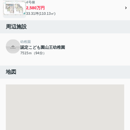
4号棟
2,580万円
33.31坪(110.13㎡)
周辺施設
幼稚園
認定こども園山王幼稚園
7515ｍ（94分）
地図