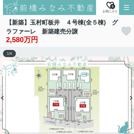
0
お気に入り
【新築】玉村町板井 ４号棟(全５棟) グ
ラファーレ 新築建売分譲
2,580万円
1
/
4