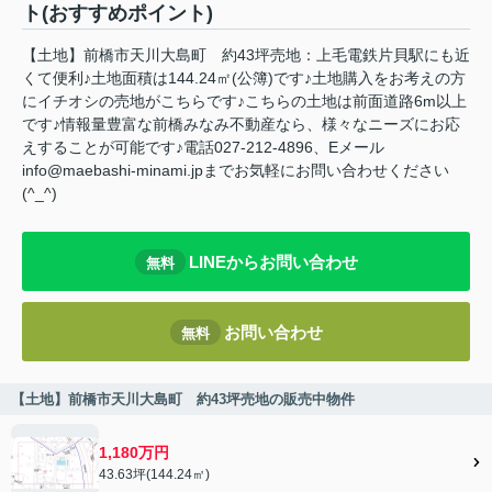
ト(おすすめポイント)
【土地】前橋市天川大島町 約43坪売地：上毛電鉄片貝駅にも近
くて便利♪土地面積は144.24㎡(公簿)です♪土地購入をお考えの方
にイチオシの売地がこちらです♪こちらの土地は前面道路6m以上
です♪情報量豊富な前橋みなみ不動産なら、様々なニーズにお応
えすることが可能です♪電話027-212-4896、Eメール
info@maebashi-minami.jpまでお気軽にお問い合わせください
(^_^)
LINEからお問い合わせ
無料
お問い合わせ
無料
【土地】前橋市天川大島町 約43坪売地の販売中物件
1,180万円
43.63坪(144.24㎡)