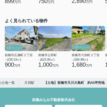
2,890
899
750
万円
万円
万円
よく見られている物件
前橋市広瀬町２丁目
前橋市公田町
前橋市六供町２丁目
- (235.53㎡)
- (623.00㎡)
- (184.89㎡)
-
900
1,000
1,680
万円
万円
万円
の土地一覧
片貝駅
【土地】前橋市天川大島町 約43坪売地
前橋みなみ不動産株式会社