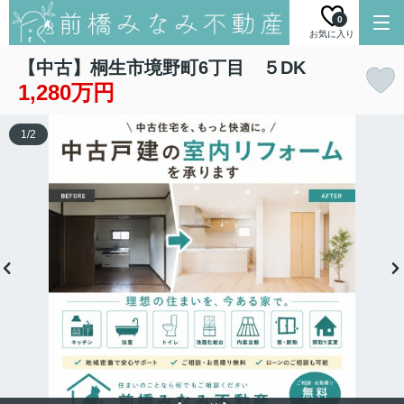
0
お気に入り
【中古】桐生市境野町6丁目 ５DK
1,280万円
1
/
2