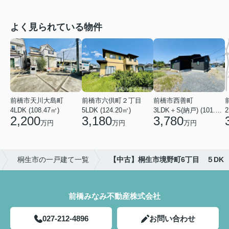
よく見られている物件
前橋市天川大島町
前橋市六供町２丁目
前橋市西善町
4LDK (108.47㎡)
5LDK (124.20㎡)
3LDK＋S(納戸) (101.02㎡)
2
2,200
3,180
3,780
万円
万円
万円
桐生市の一戸建て一覧
【中古】桐生市境野町6丁目 ５DK
前橋みなみ不動産株式会社
027-212-4896
お問い合わせ