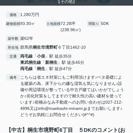
【その他】
1,280万円
価格
93.30㎡
72.28坪
5DK
建物面積
土地面積
間取り
(238.96㎡)
築62年
築年数
群馬県
桐生市
境野町
６丁目1462-10
所在地
両毛線
「
小俣
」駅 徒歩35分
交通
東武桐生線
「
新桐生
」駅 徒歩45分
両毛線
「
桐生
」駅 徒歩47分
こちらは省エネ対策にもご利用頂けます♪ベタ基礎によ
備考
る建築の為、床下からの嫌な湿気も気になりません♪設
備や周辺環境が整っている中古戸建てはいかがでしょう
か♪劣化対策をしてますので耐久性の高い建材を使って
います♪前橋みなみ不動産へのお問い合わせは027-212-
4896又はinfo@maebashi-minami.jpまでお願いします♪
どうぞお気軽にお問合せください(#^^#)
【中古】桐生市境野町6丁目 ５DKのコメント(お