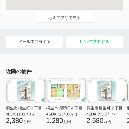
地図アプリで見る
メールで共有する
LINEで共有する
近隣の物件
桐生市相生町２丁目
桐生市境野町４丁目
桐生市相生町２丁目
4LDK (101.43㎡)
4SDK (134.00㎡)
4LDK (93.57㎡)
4
2,380
1,280
2,580
万円
万円
万円