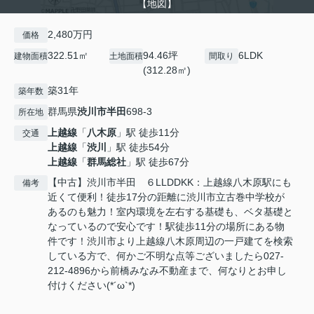
【地図】
2,480万円
価格
322.51㎡
94.46坪
6LDK
建物面積
土地面積
間取り
(312.28㎡)
築31年
築年数
群馬県
渋川市
半田
698-3
所在地
上越線
「
八木原
」駅 徒歩11分
交通
上越線
「
渋川
」駅 徒歩54分
上越線
「
群馬総社
」駅 徒歩67分
【中古】渋川市半田 ６LLDDKK：上越線八木原駅にも
備考
近くて便利！徒歩17分の距離に渋川市立古巻中学校が
あるのも魅力！室内環境を左右する基礎も、ベタ基礎と
なっているので安心です！駅徒歩11分の場所にある物
件です！渋川市より上越線八木原周辺の一戸建てを検索
している方で、何かご不明な点等ございましたら027-
212-4896から前橋みなみ不動産まで、何なりとお申し
付けください(*´ω`*)