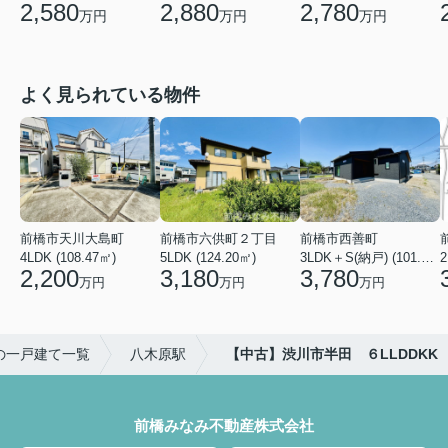
2,580
2,880
2,780
万円
万円
万円
よく見られている物件
前橋市天川大島町
前橋市六供町２丁目
前橋市西善町
4LDK (108.47㎡)
5LDK (124.20㎡)
3LDK＋S(納戸) (101.02㎡)
2
2,200
3,180
3,780
万円
万円
万円
の一戸建て一覧
八木原駅
【中古】渋川市半田 ６LLDDKK
前橋みなみ不動産株式会社