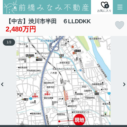
0
お気に入り
【中古】渋川市半田 ６LLDDKK
2,480万円
1
/
3