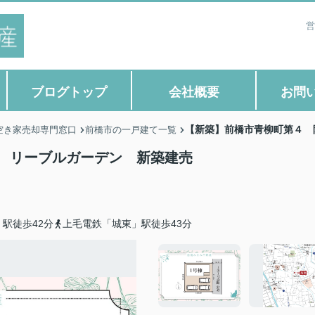
営
ブログトップ
会社概要
お問
【新築】前橋市青柳町第４ 
空き家売却専門窓口
前橋市の一戸建て一覧
 リーブルガーデン 新築建売
駅徒歩42分
上毛電鉄「城東」駅徒歩43分