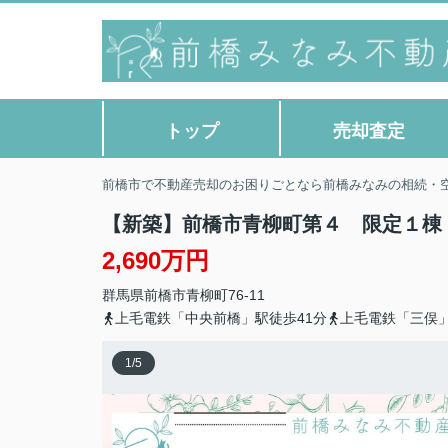
トップ
売却査定
前橋市で不動産売却のお困りごとなら前橋みなみの相続・
【新築】前橋市青柳町第４ 限定１棟
2,690万円
群馬県
前橋市
青柳町
76-11
上毛電鉄「中央前橋」駅徒歩41分
上毛電鉄「三俣」
1
/
5