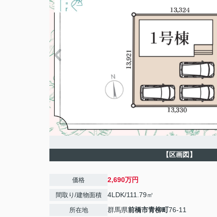
【区画図】
2,690万円
価格
4LDK/111.79㎡
間取り/建物面積
群馬県
前橋市
青柳町
76-11
所在地