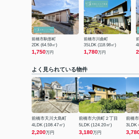
前橋市駒形町
前橋市川曲町
2DK (64.59㎡)
3SLDK (118.98㎡)
4
1,750
1,780
2
万円
万円
よく見られている物件
前橋市天川大島町
前橋市六供町２丁目
前橋市
4LDK (108.47㎡)
5LDK (124.20㎡)
3LDK＋
2,200
3,180
3,78
万円
万円