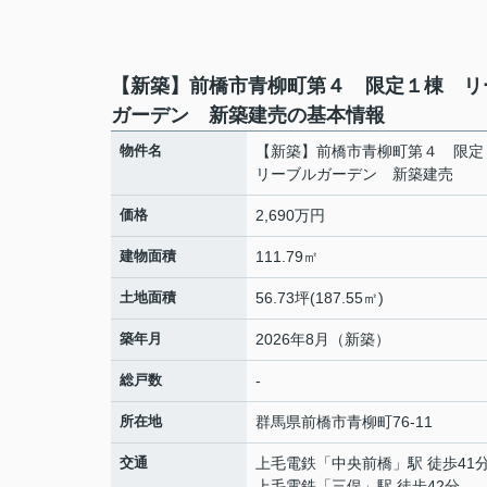
【新築】前橋市青柳町第４ 限定１棟 リ
ガーデン 新築建売の基本情報
物件名
【新築】前橋市青柳町第４ 限
リーブルガーデン 新築建売
価格
2,690万円
建物面積
111.79㎡
土地面積
56.73坪(187.55㎡)
築年月
2026年8月（新築）
総戸数
-
所在地
群馬県
前橋市
青柳町
76-11
交通
上毛電鉄
「
中央前橋
」駅 徒歩41
上毛電鉄
「
三俣
」駅 徒歩42分