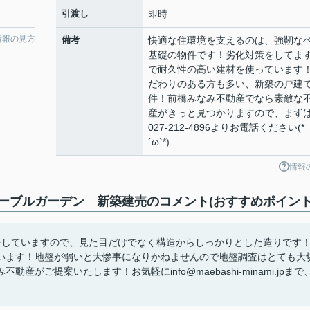
引渡し
即時
情報の見方
備考
快適な住環境を支えるのは、強靭な
基礎の物件です！劣化対策をしてま
で耐久性の高い建材を使っています
だわりのある方も多い、新築の戸建
件！前橋みなみ不動産でなら素敵な
産がきっと見つかりますので、まず
027-212-4896よりお電話ください(*
´ω`*)
情報
ーブルガーデン 新築建売のコメント(おすすめポイント
をしていますので、見た目だけでなく構造からしっかりとした造りです
います！地盤が弱いと大惨事になりかねませんので地盤調査はとても大
ご提案いたします！お気軽にinfo@maebashi-minami.jpまで