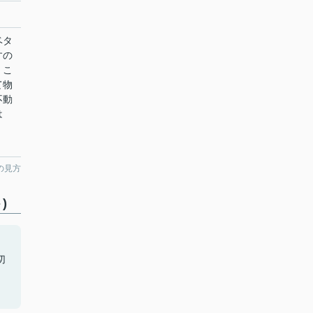
ベタ
すの
！こ
て物
不動
は
の見方
)
！
切
、