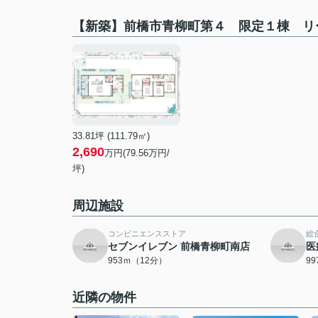
【新築】前橋市青柳町第４ 限定１棟 リ
33.81坪 (111.79㎡)
2,690
万円(79.56万円/
坪)
周辺施設
コンビニエンスストア
総
セブンイレブン 前橋青柳町南店
医
953ｍ（12分）
9
近隣の物件