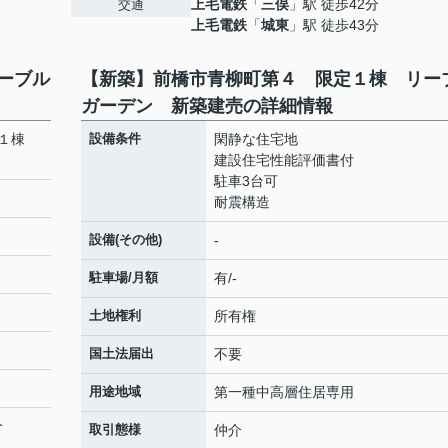
上毛電鉄
「
三俣
」駅 徒歩42分
交通
上毛電鉄
「
城東
」駅 徒歩43分
ーブル
【新築】前橋市青柳町第４ 限定１棟 リー
ガーデン 新築建売の詳細情報
定１棟
設備条件
閑静な住宅地
建設住宅性能評価書付
駐車3台可
耐震構造
設備(その他)
-
駐車場/月額
有/-
土地権利
所有権
国土法届出
不要
用途地域
第一種中高層住居専用
分
取引態様
仲介