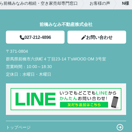
ら前橋みなみの相続・空き家売却専門窓口
お客様の声
N様
ったことなど
購入までの流れが想像でき、さまざまな複雑な手続
大きな買い物になるので気になったことがあるとな
きが円滑にでき助かりました。
んでもかんでも質問してしまいましたが、LINEの
返信は早く、確認しないと分からないこともすぐに
前橋みなみ不動産株式会社
住宅販売店が関わる疑問点に対しても、みなみ不動
確認して連絡下さったので、安心感があったのでと
産さんから連絡や確認していただきました。さらに
ても良かったと思います。
私達にわかりやすく説明していただき、手間のかか
027-212-4896
お問い合わせ
夫婦共々とても信頼しております★
ることを進んでしていただきありがたかったです。
今後とも宜しくお願い致します!!
〒371-0804
入居前に行う建物不備の有無の確認時に、一緒に来
群馬県前橋市六供町４丁目23‐14 T'sWOOD OM 3号室
ていただき、私達では気がつかなった不備の点を見
営業時間：
10:00～18:30
つけていただき丁寧さと親身になって対応していた
だいていると感じました。
定休日：
水曜日・木曜日
トップページ