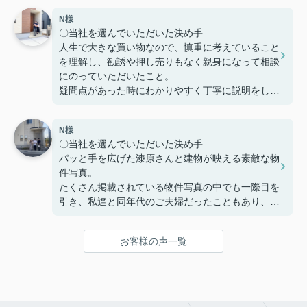
N様
〇感じたこと、良かった点、もっとこうして欲しか
〇当社を選んでいただいた決め手
ったことなど
人生で大きな買い物なので、慎重に考えていること
定期的に建築の様子を連絡いただけたり、急な質問
を理解し、勧誘や押し売りもなく親身になって相談
にも迅速に対応してくださりとても助かりました。
にのっていただいたこと。
本当にありがとうございました。
疑問点があった時にわかりやすく丁寧に説明をして
いただいたこと。
家を購入までの複雑な手続きを安心して行うことが
N様
でき、納得してから家を購入できるように客の気持
〇当社を選んでいただいた決め手
ちに寄り添う姿勢から信頼できると思い、ここで購
パッと手を広げた漆原さんと建物が映える素敵な物
入を決めました。
件写真。
たくさん掲載されている物件写真の中でも一際目を
〇感じたこと、良かった点、もっとこうして欲しか
引き、私達と同年代のご夫婦だったこともあり、こ
ったことなど
の方たちなら見学をお願いしやすそう!!という思い
住宅購入専用のLINEで連絡を取り合って、疑問点
で見学予約したのが始まりでした。真夏の暑い中で
などを気楽に聞くことや報告ができました。
お客様の声一覧
も毎回「自由にゆっくり見てください！」と長い時
疑問点に対する返信が遅いことがなく、緊急性のあ
間お付き合い下さり、こちらの不動産会社を選んで
るものはすぐ対応していただき助かりました。
良かったと思いました☺
住宅購入までの流れや進捗状況に応じてやることま
〇感じたこと、良かった点、もっとこうして欲しか
とめたものを何度も更新し作っていただきました。