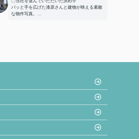
〇当社を選んでいただいた決め手
パッと手を広げた漆原さんと建物が映える素敵
な物件写真。
たくさん掲載されている物件写真の中でも一際
目を引き、私達と同年代のご夫婦だったことも
あり、この方たちなら見学をお願いしやすそ
う!!という思いで見学予約したのが始まりでし
た。真夏の暑い中でも毎回「自由にゆっくり見
てください！」と長い時間お付き合い下さり、
こちらの不動産会社を選んで良かったと思いま
した☺
〇感じたこと、良かった点、もっとこうして欲
しかったことなど
大きな買い物になるので気になったことがある
となんでもかんでも質問してしまいましたが、
LINEの返信は早く、確認しないと分からないこ
ともすぐに確認して連絡下さったので、安心感
があったのでとても良かったと思います。
夫婦共々とても信頼しております★
今後とも宜しくお願い致します!!