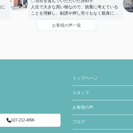
〇当社を選んでいただいた決め手
談に
人生で大きな買い物なので、慎重に考えている
ことを理解し、勧誘や押し売りもなく親身にな
をし
って相談にのっていただいたこと。
お客様の声一覧
くだ
疑問点があった時にわかりやすく丁寧に説明を
事と
していただいたこと。
家を購入までの複雑な手続きを安心して行うこ
とができ、納得してから家を購入できるように
て欲
客の気持ちに寄り添う姿勢から信頼できると思
い、ここで購入を決めました。
急な
かり
〇感じたこと、良かった点、もっとこうして欲
しかったことなど
トップページ
住宅購入専用のLINEで連絡を取り合って、疑問
点などを気楽に聞くことや報告ができました。
スタッフ
疑問点に対する返信が遅いことがなく、緊急性
のあるものはすぐ対応していただき助かりまし
た。
お客様の声
住宅購入までの流れや進捗状況に応じてやるこ
027-212-4896
ブログ
とまとめたものを何度も更新し作っていただき
ました。購入までの流れが想像でき、さまざま