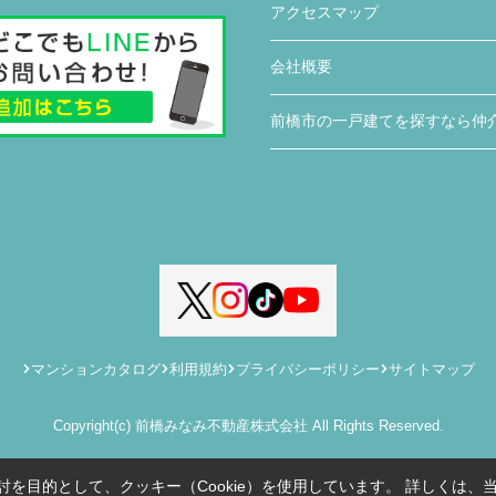
アクセスマップ
な複雑な手続きが円滑にでき助かりました。
住宅販売店が関わる疑問点に対しても、みなみ
会社概要
不動産さんから連絡や確認していただきまし
た。さらに私達にわかりやすく説明していただ
前橋市の一戸建てを探すなら仲
き、手間のかかることを進んでしていただきあ
りがたかったです。
入居前に行う建物不備の有無の確認時に、一緒
に来ていただき、私達では気がつかなった不備
の点を見つけていただき丁寧さと親身になって
対応していただいていると感じました。
マンションカタログ
利用規約
プライバシーポリシー
サイトマップ
Copyright(c) 前橋みなみ不動産株式会社 All Rights Reserved.
を目的として、クッキー（Cookie）を使用しています。
詳しくは、