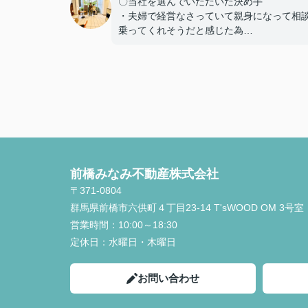
〇当社を選んでいただいた決め手
・夫婦で経営なさっていて親身になって相
乗ってくれそうだと感じた為
・他の不動産会社と違い、無理にセールス
ておらず、良い点も悪い点も正直に話して
さり、好感を持てた為、貴えにお願いする
しました
〇感じたこと、良かった点、もっとこうし
しかったことなど
定期的に建築の様子を連絡いただけたり、
質問にも迅速に対応してくださりとても助
前橋みなみ不動産株式会社
ました。本当にありがとうございました。
〒371-0804
群馬県前橋市六供町４丁目23‐14 T'sWOOD OM 3号室
営業時間：
10:00～18:30
定休日：
水曜日・木曜日
お問い合わせ