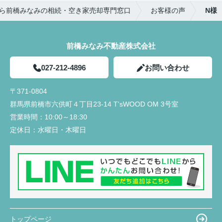
〇感じたこと、良かった点、もっとこうして欲しか
とめたものを何度も更新し作っていただきました。
ら前橋みなみの相続・空き家売却専門窓口
お客様の声
N様
ったことなど
購入までの流れが想像でき、さまざまな複雑な手続
大きな買い物になるので気になったことがあるとな
きが円滑にでき助かりました。
んでもかんでも質問してしまいましたが、LINEの
返信は早く、確認しないと分からないこともすぐに
前橋みなみ不動産株式会社
住宅販売店が関わる疑問点に対しても、みなみ不動
確認して連絡下さったので、安心感があったのでと
産さんから連絡や確認していただきました。さらに
ても良かったと思います。
私達にわかりやすく説明していただき、手間のかか
027-212-4896
お問い合わせ
夫婦共々とても信頼しております★
ることを進んでしていただきありがたかったです。
今後とも宜しくお願い致します!!
〒371-0804
入居前に行う建物不備の有無の確認時に、一緒に来
群馬県前橋市六供町４丁目23‐14 T'sWOOD OM 3号室
ていただき、私達では気がつかなった不備の点を見
営業時間：
10:00～18:30
つけていただき丁寧さと親身になって対応していた
だいていると感じました。
定休日：
水曜日・木曜日
トップページ