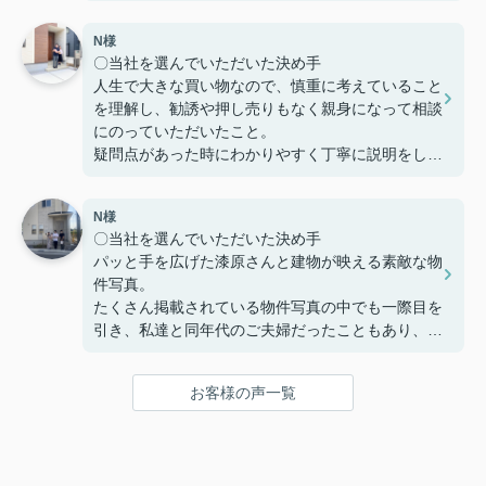
感を持てた為、貴えにお願いする事としました
N様
〇感じたこと、良かった点、もっとこうして欲しか
〇当社を選んでいただいた決め手
ったことなど
人生で大きな買い物なので、慎重に考えていること
定期的に建築の様子を連絡いただけたり、急な質問
を理解し、勧誘や押し売りもなく親身になって相談
にも迅速に対応してくださりとても助かりました。
にのっていただいたこと。
本当にありがとうございました。
疑問点があった時にわかりやすく丁寧に説明をして
いただいたこと。
家を購入までの複雑な手続きを安心して行うことが
N様
でき、納得してから家を購入できるように客の気持
〇当社を選んでいただいた決め手
ちに寄り添う姿勢から信頼できると思い、ここで購
パッと手を広げた漆原さんと建物が映える素敵な物
入を決めました。
件写真。
たくさん掲載されている物件写真の中でも一際目を
〇感じたこと、良かった点、もっとこうして欲しか
引き、私達と同年代のご夫婦だったこともあり、こ
ったことなど
の方たちなら見学をお願いしやすそう!!という思い
住宅購入専用のLINEで連絡を取り合って、疑問点
で見学予約したのが始まりでした。真夏の暑い中で
などを気楽に聞くことや報告ができました。
お客様の声一覧
も毎回「自由にゆっくり見てください！」と長い時
疑問点に対する返信が遅いことがなく、緊急性のあ
間お付き合い下さり、こちらの不動産会社を選んで
るものはすぐ対応していただき助かりました。
良かったと思いました☺
住宅購入までの流れや進捗状況に応じてやることま