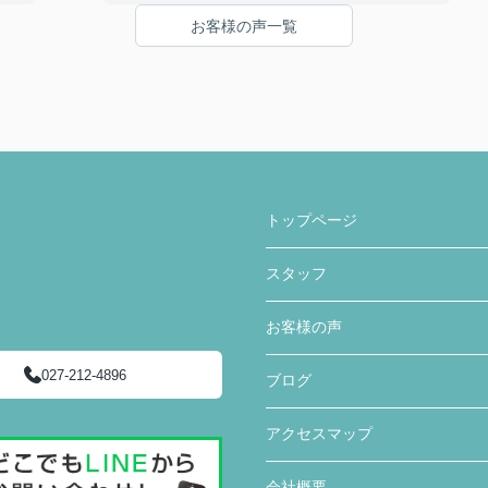
をし
って相談にのっていただいたこと。
お客様の声一覧
くだ
疑問点があった時にわかりやすく丁寧に説明を
事と
していただいたこと。
家を購入までの複雑な手続きを安心して行うこ
とができ、納得してから家を購入できるように
て欲
客の気持ちに寄り添う姿勢から信頼できると思
い、ここで購入を決めました。
急な
かり
〇感じたこと、良かった点、もっとこうして欲
しかったことなど
トップページ
住宅購入専用のLINEで連絡を取り合って、疑問
点などを気楽に聞くことや報告ができました。
スタッフ
疑問点に対する返信が遅いことがなく、緊急性
のあるものはすぐ対応していただき助かりまし
た。
お客様の声
住宅購入までの流れや進捗状況に応じてやるこ
027-212-4896
ブログ
とまとめたものを何度も更新し作っていただき
ました。購入までの流れが想像でき、さまざま
アクセスマップ
な複雑な手続きが円滑にでき助かりました。
住宅販売店が関わる疑問点に対しても、みなみ
会社概要