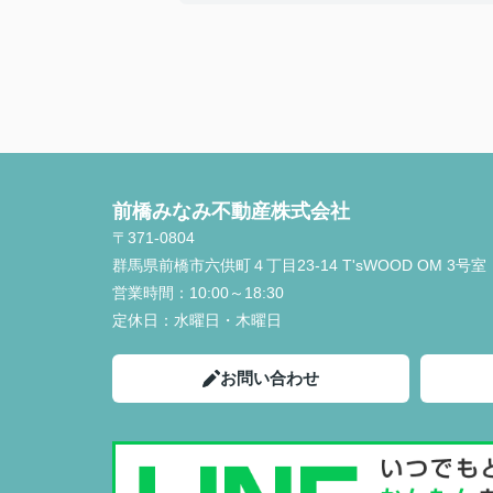
・他の不動産会社と違い、無理にセールス
ておらず、良い点も悪い点も正直に話して
さり、好感を持てた為、貴えにお願いする
しました
〇感じたこと、良かった点、もっとこうし
しかったことなど
定期的に建築の様子を連絡いただけたり、
質問にも迅速に対応してくださりとても助
前橋みなみ不動産株式会社
ました。本当にありがとうございました。
〒371-0804
群馬県前橋市六供町４丁目23‐14 T'sWOOD OM 3号室
営業時間：
10:00～18:30
定休日：
水曜日・木曜日
お問い合わせ