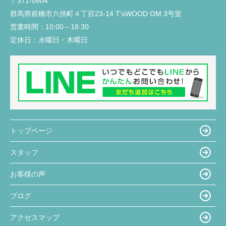
〒371-0804
入居前に行う建物不備の有無の確認時に、一緒に来
群馬県前橋市六供町４丁目23‐14 T'sWOOD OM 3号室
ていただき、私達では気がつかなった不備の点を見
営業時間：
10:00～18:30
つけていただき丁寧さと親身になって対応していた
だいていると感じました。
定休日：
水曜日・木曜日
トップページ
スタッフ
お客様の声
ブログ
アクセスマップ