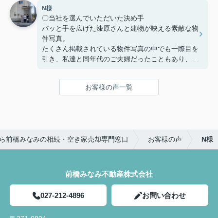
家を購入までの複雑な手続きを安心して行うことが
N様
でき、納得してから家を購入できるように客の気持
〇当社を選んでいただいた決め手
ちに寄り添う姿勢から信頼できると思い、ここで購
パッと手を広げた漆原さんと建物が映える素敵な物
入を決めました。
件写真。
たくさん掲載されている物件写真の中でも一際目を
〇感じたこと、良かった点、もっとこうして欲しか
引き、私達と同年代のご夫婦だったこともあり、こ
ったことなど
の方たちなら見学をお願いしやすそう!!という思い
住宅購入専用のLINEで連絡を取り合って、疑問点
で見学予約したのが始まりでした。真夏の暑い中で
などを気楽に聞くことや報告ができました。
お客様の声一覧
も毎回「自由にゆっくり見てください！」と長い時
疑問点に対する返信が遅いことがなく、緊急性のあ
間お付き合い下さり、こちらの不動産会社を選んで
るものはすぐ対応していただき助かりました。
良かったと思いました☺
住宅購入までの流れや進捗状況に応じてやることま
〇感じたこと、良かった点、もっとこうして欲しか
とめたものを何度も更新し作っていただきました。
ら前橋みなみの相続・空き家売却専門窓口
お客様の声
N様
ったことなど
購入までの流れが想像でき、さまざまな複雑な手続
大きな買い物になるので気になったことがあるとな
きが円滑にでき助かりました。
んでもかんでも質問してしまいましたが、LINEの
返信は早く、確認しないと分からないこともすぐに
前橋みなみ不動産株式会社
住宅販売店が関わる疑問点に対しても、みなみ不動
確認して連絡下さったので、安心感があったのでと
産さんから連絡や確認していただきました。さらに
ても良かったと思います。
私達にわかりやすく説明していただき、手間のかか
027-212-4896
お問い合わせ
夫婦共々とても信頼しております★
ることを進んでしていただきありがたかったです。
今後とも宜しくお願い致します!!