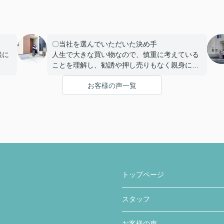
〇当社を選んでいただいた決め手
談に
人生で大きな買い物なので、慎重に考えている
ことを理解し、勧誘や押し売りもなく親身にな
をし
って相談にのっていただいたこと。
お客様の声一覧
くだ
疑問点があった時にわかりやすく丁寧に説明を
事と
していただいたこと。
家を購入までの複雑な手続きを安心して行うこ
とができ、納得してから家を購入できるように
て欲
客の気持ちに寄り添う姿勢から信頼できると思
い、ここで購入を決めました。
急な
かり
〇感じたこと、良かった点、もっとこうして欲
しかったことなど
トップページ
住宅購入専用のLINEで連絡を取り合って、疑問
点などを気楽に聞くことや報告ができました。
スタッフ
疑問点に対する返信が遅いことがなく、緊急性
のあるものはすぐ対応していただき助かりまし
た。
お客様の声