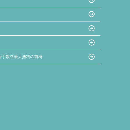
があったのでとても良かったと思います。
夫婦共々とても信頼しております★
今後とも宜しくお願い致します!!
介手数料最大無料の前橋