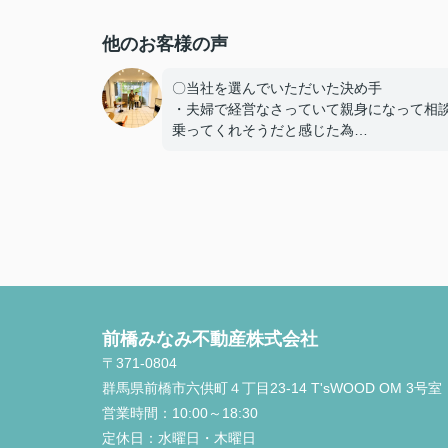
他のお客様の声
〇当社を選んでいただいた決め手
・夫婦で経営なさっていて親身になって相
乗ってくれそうだと感じた為
・他の不動産会社と違い、無理にセールス
ておらず、良い点も悪い点も正直に話して
さり、好感を持てた為、貴えにお願いする
しました
〇感じたこと、良かった点、もっとこうし
しかったことなど
定期的に建築の様子を連絡いただけたり、
質問にも迅速に対応してくださりとても助
前橋みなみ不動産株式会社
ました。本当にありがとうございました。
〒371-0804
群馬県前橋市六供町４丁目23‐14 T'sWOOD OM 3号室
営業時間：
10:00～18:30
定休日：
水曜日・木曜日