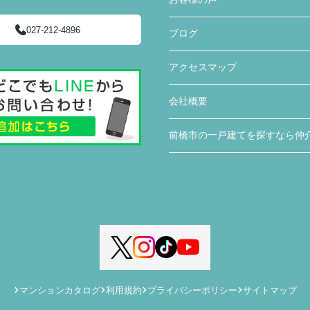
住宅購入までの流れや進捗状況に応じてやるこ
027-212-4896
ブログ
とまとめたものを何度も更新し作っていただき
ました。購入までの流れが想像でき、さまざま
アクセスマップ
な複雑な手続きが円滑にでき助かりました。
住宅販売店が関わる疑問点に対しても、みなみ
会社概要
不動産さんから連絡や確認していただきまし
た。さらに私達にわかりやすく説明していただ
前橋市の一戸建てを探すなら仲
き、手間のかかることを進んでしていただきあ
りがたかったです。
入居前に行う建物不備の有無の確認時に、一緒
に来ていただき、私達では気がつかなった不備
の点を見つけていただき丁寧さと親身になって
対応していただいていると感じました。
マンションカタログ
利用規約
プライバシーポリシー
サイトマップ