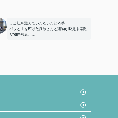
〇当社を選んでいただいた決め手
パッと手を広げた漆原さんと建物が映える素敵
な物件写真。
たくさん掲載されている物件写真の中でも一際
目を引き、私達と同年代のご夫婦だったことも
あり、この方たちなら見学をお願いしやすそ
う!!という思いで見学予約したのが始まりでし
た。真夏の暑い中でも毎回「自由にゆっくり見
てください！」と長い時間お付き合い下さり、
こちらの不動産会社を選んで良かったと思いま
した☺
〇感じたこと、良かった点、もっとこうして欲
しかったことなど
大きな買い物になるので気になったことがある
となんでもかんでも質問してしまいましたが、
LINEの返信は早く、確認しないと分からないこ
ともすぐに確認して連絡下さったので、安心感