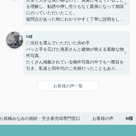
定期的に建築の様子を連絡いただけたり、急な質問
を理解し、勧誘や押し売りもなく親身になって相談
にも迅速に対応してくださりとても助かりました。
にのっていただいたこと。
本当にありがとうございました。
疑問点があった時にわかりやすく丁寧に説明をして
いただいたこと。
家を購入までの複雑な手続きを安心して行うことが
N様
でき、納得してから家を購入できるように客の気持
〇当社を選んでいただいた決め手
ちに寄り添う姿勢から信頼できると思い、ここで購
パッと手を広げた漆原さんと建物が映える素敵な物
入を決めました。
件写真。
たくさん掲載されている物件写真の中でも一際目を
〇感じたこと、良かった点、もっとこうして欲しか
引き、私達と同年代のご夫婦だったこともあり、こ
ったことなど
の方たちなら見学をお願いしやすそう!!という思い
住宅購入専用のLINEで連絡を取り合って、疑問点
で見学予約したのが始まりでした。真夏の暑い中で
などを気楽に聞くことや報告ができました。
お客様の声一覧
も毎回「自由にゆっくり見てください！」と長い時
疑問点に対する返信が遅いことがなく、緊急性のあ
間お付き合い下さり、こちらの不動産会社を選んで
るものはすぐ対応していただき助かりました。
良かったと思いました☺
住宅購入までの流れや進捗状況に応じてやることま
〇感じたこと、良かった点、もっとこうして欲しか
とめたものを何度も更新し作っていただきました。
ら前橋みなみの相続・空き家売却専門窓口
お客様の声
N様
ったことなど
購入までの流れが想像でき、さまざまな複雑な手続
大きな買い物になるので気になったことがあるとな
きが円滑にでき助かりました。
んでもかんでも質問してしまいましたが、LINEの