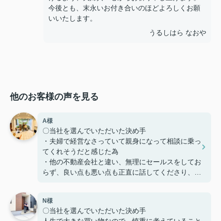
今後とも、末永いお付き合いのほどよろしくお願
いいたします。
うるしはら なおや
他のお客様の声を見る
A様
〇当社を選んでいただいた決め手
・夫婦で経営なさっていて親身になって相談に乗っ
てくれそうだと感じた為
・他の不動産会社と違い、無理にセールスをしてお
らず、良い点も悪い点も正直に話してくださり、好
感を持てた為、貴えにお願いする事としました
N様
〇感じたこと、良かった点、もっとこうして欲しか
〇当社を選んでいただいた決め手
ったことなど
人生で大きな買い物なので、慎重に考えていること