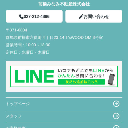
返信は早く、確認しないと分からないこともすぐに
前橋みなみ不動産株式会社
住宅販売店が関わる疑問点に対しても、みなみ不動
確認して連絡下さったので、安心感があったのでと
産さんから連絡や確認していただきました。さらに
ても良かったと思います。
私達にわかりやすく説明していただき、手間のかか
027-212-4896
お問い合わせ
夫婦共々とても信頼しております★
ることを進んでしていただきありがたかったです。
今後とも宜しくお願い致します!!
〒371-0804
入居前に行う建物不備の有無の確認時に、一緒に来
群馬県前橋市六供町４丁目23‐14 T'sWOOD OM 3号室
ていただき、私達では気がつかなった不備の点を見
営業時間：
10:00～18:30
つけていただき丁寧さと親身になって対応していた
だいていると感じました。
定休日：
水曜日・木曜日
トップページ
スタッフ