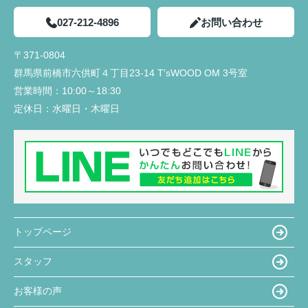
確認して連絡下さったので、安心感があったのでと
産さんから連絡や確認していただきました。さらに
ても良かったと思います。
私達にわかりやすく説明していただき、手間のかか
027-212-4896
お問い合わせ
夫婦共々とても信頼しております★
ることを進んでしていただきありがたかったです。
今後とも宜しくお願い致します!!
〒371-0804
入居前に行う建物不備の有無の確認時に、一緒に来
群馬県前橋市六供町４丁目23‐14 T'sWOOD OM 3号室
ていただき、私達では気がつかなった不備の点を見
営業時間：
10:00～18:30
つけていただき丁寧さと親身になって対応していた
だいていると感じました。
定休日：
水曜日・木曜日
トップページ
スタッフ
お客様の声