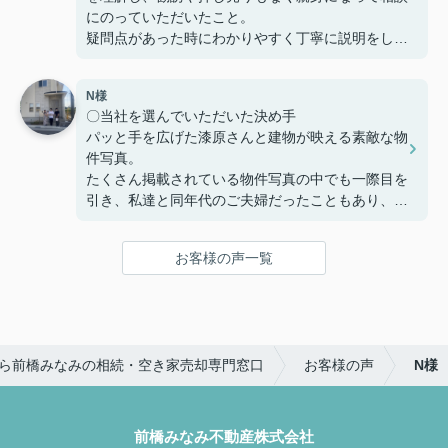
にも迅速に対応してくださりとても助かりました。
にのっていただいたこと。
本当にありがとうございました。
疑問点があった時にわかりやすく丁寧に説明をして
いただいたこと。
家を購入までの複雑な手続きを安心して行うことが
N様
でき、納得してから家を購入できるように客の気持
〇当社を選んでいただいた決め手
ちに寄り添う姿勢から信頼できると思い、ここで購
パッと手を広げた漆原さんと建物が映える素敵な物
入を決めました。
件写真。
たくさん掲載されている物件写真の中でも一際目を
〇感じたこと、良かった点、もっとこうして欲しか
引き、私達と同年代のご夫婦だったこともあり、こ
ったことなど
の方たちなら見学をお願いしやすそう!!という思い
住宅購入専用のLINEで連絡を取り合って、疑問点
で見学予約したのが始まりでした。真夏の暑い中で
などを気楽に聞くことや報告ができました。
お客様の声一覧
も毎回「自由にゆっくり見てください！」と長い時
疑問点に対する返信が遅いことがなく、緊急性のあ
間お付き合い下さり、こちらの不動産会社を選んで
るものはすぐ対応していただき助かりました。
良かったと思いました☺
住宅購入までの流れや進捗状況に応じてやることま
〇感じたこと、良かった点、もっとこうして欲しか
とめたものを何度も更新し作っていただきました。
ら前橋みなみの相続・空き家売却専門窓口
お客様の声
N様
ったことなど
購入までの流れが想像でき、さまざまな複雑な手続
大きな買い物になるので気になったことがあるとな
きが円滑にでき助かりました。
んでもかんでも質問してしまいましたが、LINEの
返信は早く、確認しないと分からないこともすぐに
前橋みなみ不動産株式会社
住宅販売店が関わる疑問点に対しても、みなみ不動