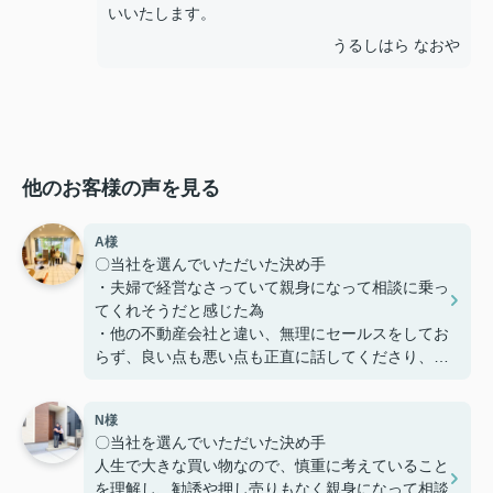
いいたします。
うるしはら なおや
他のお客様の声を見る
A様
〇当社を選んでいただいた決め手
・夫婦で経営なさっていて親身になって相談に乗っ
てくれそうだと感じた為
・他の不動産会社と違い、無理にセールスをしてお
らず、良い点も悪い点も正直に話してくださり、好
感を持てた為、貴えにお願いする事としました
N様
〇感じたこと、良かった点、もっとこうして欲しか
〇当社を選んでいただいた決め手
ったことなど
人生で大きな買い物なので、慎重に考えていること
定期的に建築の様子を連絡いただけたり、急な質問
を理解し、勧誘や押し売りもなく親身になって相談