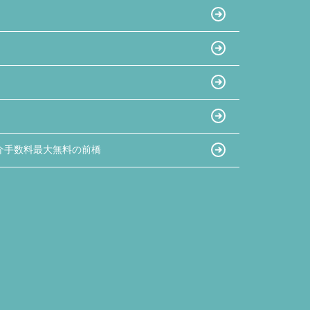
ともすぐに確認して連絡下さったので、安心感
があったのでとても良かったと思います。
夫婦共々とても信頼しております★
今後とも宜しくお願い致します!!
介手数料最大無料の前橋