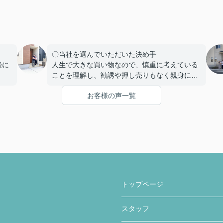
〇当社を選んでいただいた決め手
談に
人生で大きな買い物なので、慎重に考えている
ことを理解し、勧誘や押し売りもなく親身にな
をし
って相談にのっていただいたこと。
お客様の声一覧
くだ
疑問点があった時にわかりやすく丁寧に説明を
事と
していただいたこと。
家を購入までの複雑な手続きを安心して行うこ
とができ、納得してから家を購入できるように
て欲
客の気持ちに寄り添う姿勢から信頼できると思
い、ここで購入を決めました。
急な
かり
〇感じたこと、良かった点、もっとこうして欲
しかったことなど
トップページ
住宅購入専用のLINEで連絡を取り合って、疑問
点などを気楽に聞くことや報告ができました。
スタッフ
疑問点に対する返信が遅いことがなく、緊急性
のあるものはすぐ対応していただき助かりまし