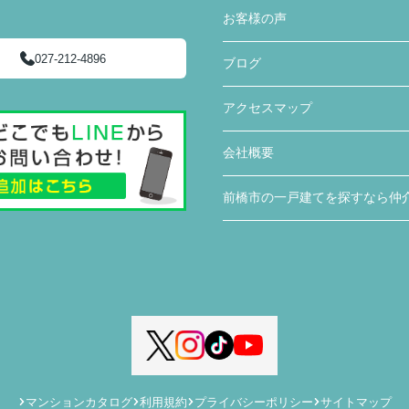
た。
お客様の声
住宅購入までの流れや進捗状況に応じてやるこ
027-212-4896
ブログ
とまとめたものを何度も更新し作っていただき
ました。購入までの流れが想像でき、さまざま
アクセスマップ
な複雑な手続きが円滑にでき助かりました。
住宅販売店が関わる疑問点に対しても、みなみ
会社概要
不動産さんから連絡や確認していただきまし
た。さらに私達にわかりやすく説明していただ
前橋市の一戸建てを探すなら仲
き、手間のかかることを進んでしていただきあ
りがたかったです。
入居前に行う建物不備の有無の確認時に、一緒
に来ていただき、私達では気がつかなった不備
の点を見つけていただき丁寧さと親身になって
対応していただいていると感じました。
マンションカタログ
利用規約
プライバシーポリシー
サイトマップ