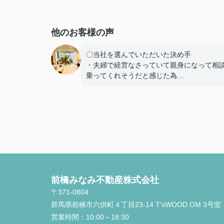
他のお客様の声
〇当社を選んでいただいた決め手
・夫婦で経営なさっていて親身になって相
乗ってくれそうだと感じた為
・他の不動産会社と違い、無理にセールス
ておらず、良い点も悪い点も正直に話して
さり、好感を持てた為、貴えにお願いする
しました
〇感じたこと、良かった点、もっとこうし
しかったことなど
定期的に建築の様子を連絡いただけたり、
質問にも迅速に対応してくださりとても助
前橋みなみ不動産株式会社
ました。本当にありがとうございました。
〒371-0804
群馬県前橋市六供町４丁目23‐14 T'sWOOD OM 3号室
営業時間：
10:00～18:30