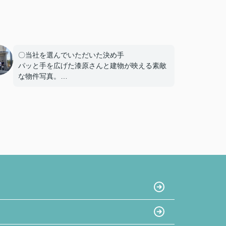
〇当社を選んでいただいた決め手
パッと手を広げた漆原さんと建物が映える素敵
な物件写真。
たくさん掲載されている物件写真の中でも一際
目を引き、私達と同年代のご夫婦だったことも
あり、この方たちなら見学をお願いしやすそ
う!!という思いで見学予約したのが始まりでし
た。真夏の暑い中でも毎回「自由にゆっくり見
てください！」と長い時間お付き合い下さり、
こちらの不動産会社を選んで良かったと思いま
した☺
〇感じたこと、良かった点、もっとこうして欲
しかったことなど
大きな買い物になるので気になったことがある
となんでもかんでも質問してしまいましたが、
LINEの返信は早く、確認しないと分からないこ