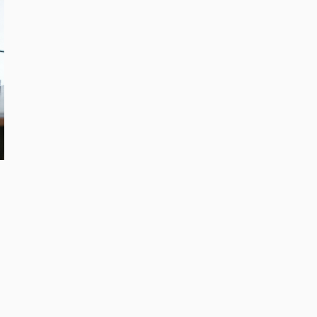
る
ラ
き